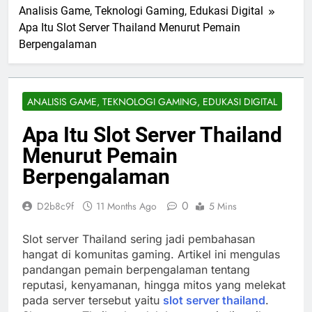
Analisis Game, Teknologi Gaming, Edukasi Digital
Apa Itu Slot Server Thailand Menurut Pemain
Berpengalaman
ANALISIS GAME, TEKNOLOGI GAMING, EDUKASI DIGITAL
Apa Itu Slot Server Thailand
Menurut Pemain
Berpengalaman
0
D2b8c9f
11 Months Ago
5 Mins
Slot server Thailand sering jadi pembahasan
hangat di komunitas gaming. Artikel ini mengulas
pandangan pemain berpengalaman tentang
reputasi, kenyamanan, hingga mitos yang melekat
pada server tersebut yaitu
slot server thailand
.