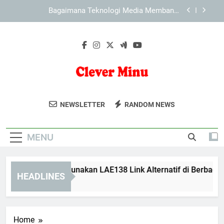
Skip
Bagaimana Teknologi Media Membantu
Kolaborasi Global di Era Digital
to
content
Tips Login Tiara4D agar Akses Akun Lebih Cepat
dan Stabil
Struktur Halaman Informasi dan Ketentuan di
Lebah4D: Fondasi Transparansi dan Kepastian
Digital
Panduan Menggunakan LAE138 Link Alternatif di
Berbagai Perangkat dengan Aman
Clever Minu
Bagaimana Teknologi Media Membantu
Gunakan Clever Minu, Aplikasi Yang
Kolaborasi Global di Era Digital
NEWSLETTER
RANDOM NEWS
Memudahkan Manajemen Harian Anda
Tips Login Tiara4D agar Akses Akun Lebih Cepat
Dengan Fitur-Fitur Pintar Dan Mudah
dan Stabil
MENU
Digunakan.
Struktur Halaman Informasi dan Ketentuan di
Lebah4D: Fondasi Transparansi dan Kepastian
Digital
Panduan Menggunakan LAE138 Link Alternatif di Berbagai P
HEADLINES
3 Months Ago
Home