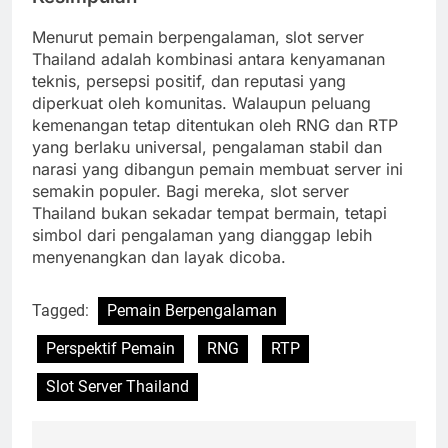
Menurut pemain berpengalaman, slot server
Thailand adalah kombinasi antara kenyamanan
teknis, persepsi positif, dan reputasi yang
diperkuat oleh komunitas. Walaupun peluang
kemenangan tetap ditentukan oleh RNG dan RTP
yang berlaku universal, pengalaman stabil dan
narasi yang dibangun pemain membuat server ini
semakin populer. Bagi mereka, slot server
Thailand bukan sekadar tempat bermain, tetapi
simbol dari pengalaman yang dianggap lebih
menyenangkan dan layak dicoba.
Tagged:
Pemain Berpengalaman
Perspektif Pemain
RNG
RTP
Slot Server Thailand