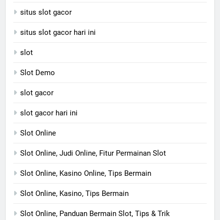
situs slot gacor
situs slot gacor hari ini
slot
Slot Demo
slot gacor
slot gacor hari ini
Slot Online
Slot Online, Judi Online, Fitur Permainan Slot
Slot Online, Kasino Online, Tips Bermain
Slot Online, Kasino, Tips Bermain
Slot Online, Panduan Bermain Slot, Tips & Trik