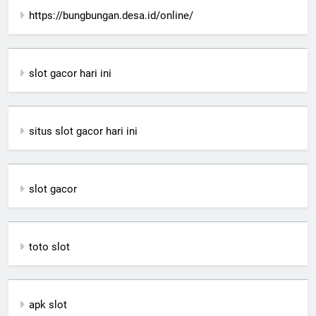
https://bungbungan.desa.id/online/
slot gacor hari ini
situs slot gacor hari ini
slot gacor
toto slot
apk slot