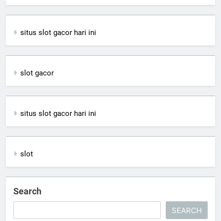
situs slot gacor hari ini
slot gacor
situs slot gacor hari ini
slot
Search
SEARCH