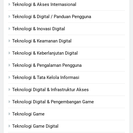
Teknologi & Akses Internasional
Teknologi & Digital / Panduan Pengguna
Teknologi & Inovasi Digital
Teknologi & Keamanan Digital
Teknologi & Keberlanjutan Digital
Teknologi & Pengalaman Pengguna
Teknologi & Tata Kelola Informasi
Teknologi Digital & Infrastruktur Akses
Teknologi Digital & Pengembangan Game
Teknologi Game
Teknologi Game Digital