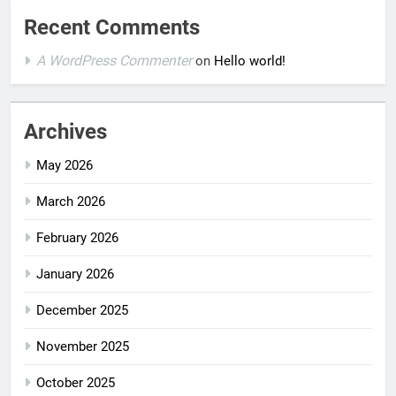
Recent Comments
A WordPress Commenter
on
Hello world!
Archives
May 2026
March 2026
February 2026
January 2026
December 2025
November 2025
October 2025