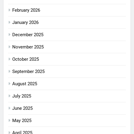
February 2026
January 2026
December 2025
November 2025
October 2025
September 2025
August 2025
July 2025
June 2025
May 2025
April 2025