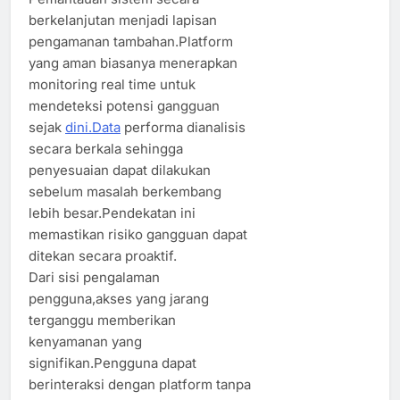
berkelanjutan menjadi lapisan
pengamanan tambahan.Platform
yang aman biasanya menerapkan
monitoring real time untuk
mendeteksi potensi gangguan
sejak
dini.Data
performa dianalisis
secara berkala sehingga
penyesuaian dapat dilakukan
sebelum masalah berkembang
lebih besar.Pendekatan ini
memastikan risiko gangguan dapat
ditekan secara proaktif.
Dari sisi pengalaman
pengguna,akses yang jarang
terganggu memberikan
kenyamanan yang
signifikan.Pengguna dapat
berinteraksi dengan platform tanpa