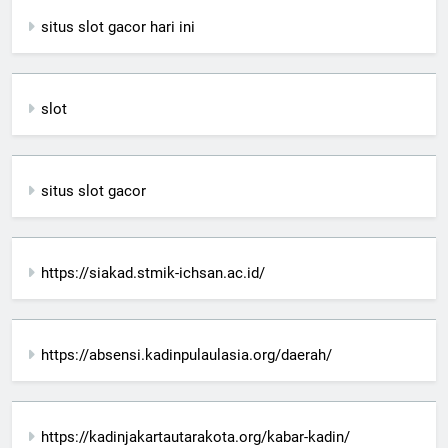
situs slot gacor hari ini
slot
situs slot gacor
https://siakad.stmik-ichsan.ac.id/
https://absensi.kadinpulaulasia.org/daerah/
https://kadinjakartautarakota.org/kabar-kadin/