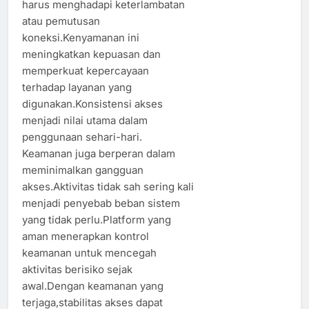
harus menghadapi keterlambatan
atau pemutusan
koneksi.Kenyamanan ini
meningkatkan kepuasan dan
memperkuat kepercayaan
terhadap layanan yang
digunakan.Konsistensi akses
menjadi nilai utama dalam
penggunaan sehari-hari.
Keamanan juga berperan dalam
meminimalkan gangguan
akses.Aktivitas tidak sah sering kali
menjadi penyebab beban sistem
yang tidak perlu.Platform yang
aman menerapkan kontrol
keamanan untuk mencegah
aktivitas berisiko sejak
awal.Dengan keamanan yang
terjaga,stabilitas akses dapat