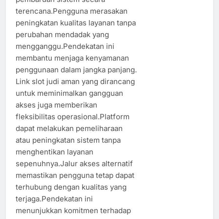
terencana.Pengguna merasakan
peningkatan kualitas layanan tanpa
perubahan mendadak yang
mengganggu.Pendekatan ini
membantu menjaga kenyamanan
penggunaan dalam jangka panjang.
Link slot judi aman yang dirancang
untuk meminimalkan gangguan
akses juga memberikan
fleksibilitas operasional.Platform
dapat melakukan pemeliharaan
atau peningkatan sistem tanpa
menghentikan layanan
sepenuhnya.Jalur akses alternatif
memastikan pengguna tetap dapat
terhubung dengan kualitas yang
terjaga.Pendekatan ini
menunjukkan komitmen terhadap