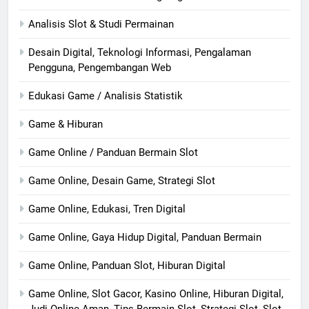
Analisis Slot & Studi Permainan
Desain Digital, Teknologi Informasi, Pengalaman
Pengguna, Pengembangan Web
Edukasi Game / Analisis Statistik
Game & Hiburan
Game Online / Panduan Bermain Slot
Game Online, Desain Game, Strategi Slot
Game Online, Edukasi, Tren Digital
Game Online, Gaya Hidup Digital, Panduan Bermain
Game Online, Panduan Slot, Hiburan Digital
Game Online, Slot Gacor, Kasino Online, Hiburan Digital,
Judi Online Aman, Tips Bermain Slot, Strategi Slot, Slot