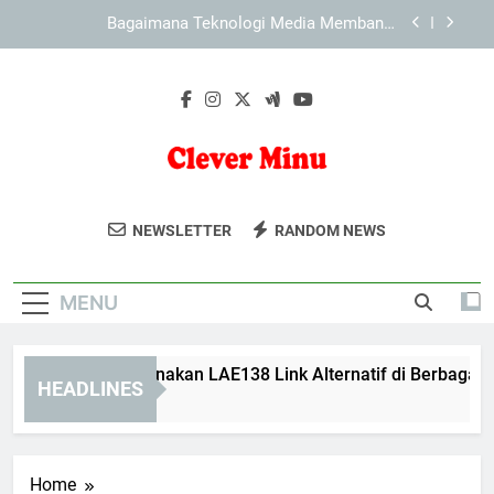
Skip
Tips Login Tiara4D agar Akses Akun Lebih Cepat
to
dan Stabil
content
Struktur Halaman Informasi dan Ketentuan di
Lebah4D: Fondasi Transparansi dan Kepastian
Digital
Panduan Menggunakan LAE138 Link Alternatif di
Berbagai Perangkat dengan Aman
Bagaimana Teknologi Media Membantu
Kolaborasi Global di Era Digital
Clever Minu
Gunakan Clever Minu, Aplikasi Yang
Tips Login Tiara4D agar Akses Akun Lebih Cepat
NEWSLETTER
RANDOM NEWS
dan Stabil
Memudahkan Manajemen Harian Anda
Struktur Halaman Informasi dan Ketentuan di
Dengan Fitur-Fitur Pintar Dan Mudah
Lebah4D: Fondasi Transparansi dan Kepastian
MENU
Digital
Digunakan.
anduan Menggunakan LAE138 Link Alternatif di Berbagai Pe
HEADLINES
Months Ago
Home