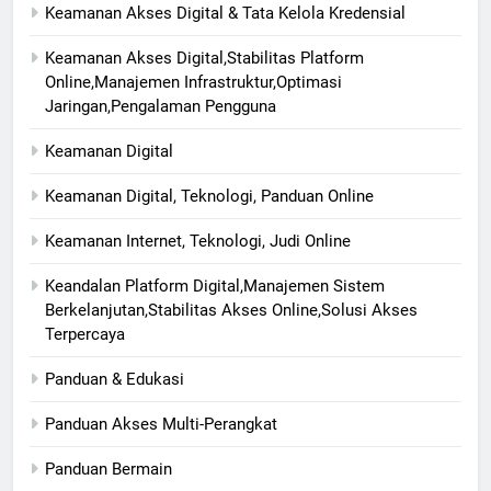
Keamanan Akses Digital & Tata Kelola Kredensial
Keamanan Akses Digital,Stabilitas Platform
Online,Manajemen Infrastruktur,Optimasi
Jaringan,Pengalaman Pengguna
Keamanan Digital
Keamanan Digital, Teknologi, Panduan Online
Keamanan Internet, Teknologi, Judi Online
Keandalan Platform Digital,Manajemen Sistem
Berkelanjutan,Stabilitas Akses Online,Solusi Akses
Terpercaya
Panduan & Edukasi
Panduan Akses Multi-Perangkat
Panduan Bermain