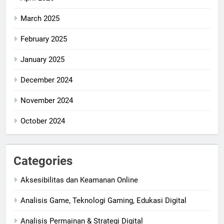
March 2025
February 2025
January 2025
December 2024
November 2024
October 2024
Categories
Aksesibilitas dan Keamanan Online
Analisis Game, Teknologi Gaming, Edukasi Digital
Analisis Permainan & Strategi Digital