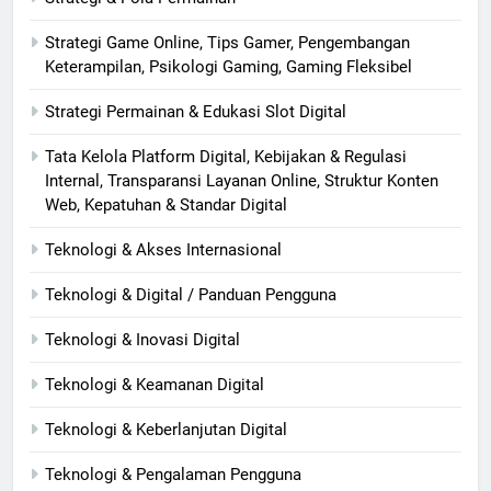
Strategi Game Online, Tips Gamer, Pengembangan
Keterampilan, Psikologi Gaming, Gaming Fleksibel
Strategi Permainan & Edukasi Slot Digital
Tata Kelola Platform Digital, Kebijakan & Regulasi
Internal, Transparansi Layanan Online, Struktur Konten
Web, Kepatuhan & Standar Digital
Teknologi & Akses Internasional
Teknologi & Digital / Panduan Pengguna
Teknologi & Inovasi Digital
Teknologi & Keamanan Digital
Teknologi & Keberlanjutan Digital
Teknologi & Pengalaman Pengguna