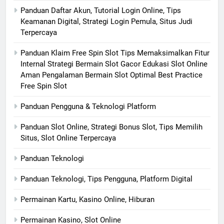
Panduan Daftar Akun, Tutorial Login Online, Tips
Keamanan Digital, Strategi Login Pemula, Situs Judi
Terpercaya
Panduan Klaim Free Spin Slot Tips Memaksimalkan Fitur
Internal Strategi Bermain Slot Gacor Edukasi Slot Online
Aman Pengalaman Bermain Slot Optimal Best Practice
Free Spin Slot
Panduan Pengguna & Teknologi Platform
Panduan Slot Online, Strategi Bonus Slot, Tips Memilih
Situs, Slot Online Terpercaya
Panduan Teknologi
Panduan Teknologi, Tips Pengguna, Platform Digital
Permainan Kartu, Kasino Online, Hiburan
Permainan Kasino, Slot Online