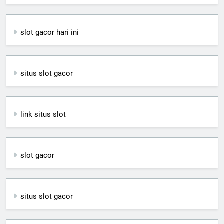
slot gacor hari ini
situs slot gacor
link situs slot
slot gacor
situs slot gacor