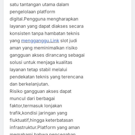
satu tantangan utama dalam
pengelolaan platform
digital.Pengguna mengharapkan
layanan yang dapat diakses secara
konsisten tanpa hambatan teknis
yang
mengganggu.Link
slot judi
aman yang meminimalkan risiko
gangguan akses dirancang sebagai
solusi untuk menjaga kualitas
layanan tetap stabil melalui
pendekatan teknis yang terencana
dan berkelanjutan.
Risiko gangguan akses dapat
muncul dari berbagai
faktor,termasuk lonjakan
trafik,kondisi jaringan yang
fluktuatif,hingga keterbatasan
infrastruktur.Platform yang aman
memahami bahwa pencegahan