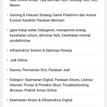
Resmi
Gaming & Hiburan Strategi Game Pokémon dan Anime
Evolusi Karakter Panduan Bermain
gaya hidup sehat, kebugaran, manajemen energi,
kesehatan umum, aktivitas fisik, kesehatan mental,
produktivitas
Infrastruktur Sistem & Optimasi Kinerja
Judi Online
Kasino, Permainan Slot, Panduan Judi
Kategori: Keamanan Digital, Panduan Akses, Literasi
Internet, Privasi & Proteksi Akun, Troubleshooting
Browser, Praktik Aman Online
Keamanan Akses & Infrastruktur Digital