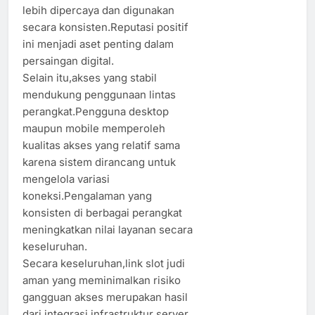
lebih dipercaya dan digunakan
secara konsisten.Reputasi positif
ini menjadi aset penting dalam
persaingan digital.
Selain itu,akses yang stabil
mendukung penggunaan lintas
perangkat.Pengguna desktop
maupun mobile memperoleh
kualitas akses yang relatif sama
karena sistem dirancang untuk
mengelola variasi
koneksi.Pengalaman yang
konsisten di berbagai perangkat
meningkatkan nilai layanan secara
keseluruhan.
Secara keseluruhan,link slot judi
aman yang meminimalkan risiko
gangguan akses merupakan hasil
dari integrasi infrastruktur server