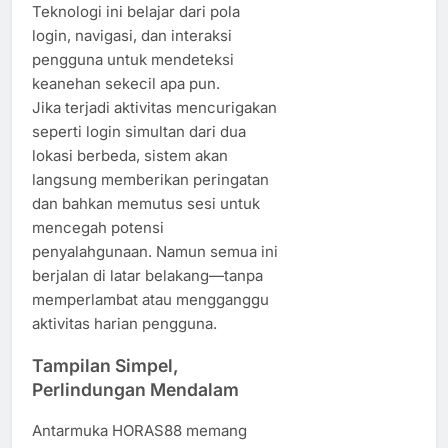
Teknologi ini belajar dari pola
login, navigasi, dan interaksi
pengguna untuk mendeteksi
keanehan sekecil apa pun.
Jika terjadi aktivitas mencurigakan
seperti login simultan dari dua
lokasi berbeda, sistem akan
langsung memberikan peringatan
dan bahkan memutus sesi untuk
mencegah potensi
penyalahgunaan. Namun semua ini
berjalan di latar belakang—tanpa
memperlambat atau mengganggu
aktivitas harian pengguna.
Tampilan Simpel,
Perlindungan Mendalam
Antarmuka HORAS88 memang