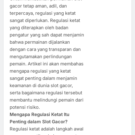
gacor tetap aman, adil, dan
terpercaya, regulasi yang ketat
sangat diperlukan. Regulasi ketat
yang diterapkan oleh badan
pengatur yang sah dapat menjamin
bahwa permainan dijalankan
dengan cara yang transparan dan
mengutamakan perlindungan
pemain. Artikel ini akan membahas
mengapa regulasi yang ketat
sangat penting dalam menjamin
keamanan di dunia slot gacor,
serta bagaimana regulasi tersebut
membantu melindungi pemain dari
potensi risiko.
Mengapa Regulasi Ketat Itu
Penting dalam Slot Gacor?
Regulasi ketat adalah langkah awal