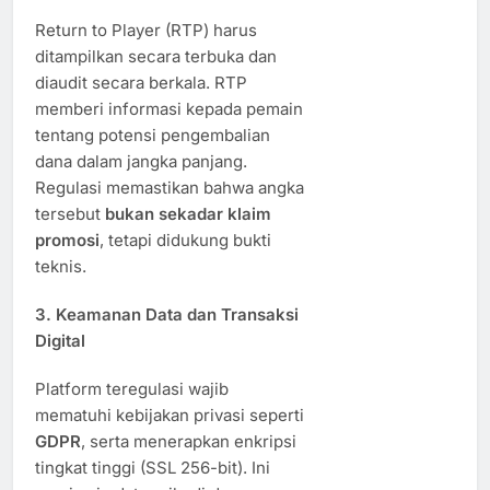
Return to Player (RTP) harus
ditampilkan secara terbuka dan
diaudit secara berkala. RTP
memberi informasi kepada pemain
tentang potensi pengembalian
dana dalam jangka panjang.
Regulasi memastikan bahwa angka
tersebut
bukan sekadar klaim
promosi
, tetapi didukung bukti
teknis.
3.
Keamanan Data dan Transaksi
Digital
Platform teregulasi wajib
mematuhi kebijakan privasi seperti
GDPR
, serta menerapkan enkripsi
tingkat tinggi (SSL 256-bit). Ini