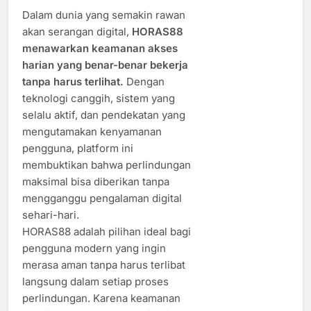
Dalam dunia yang semakin rawan
akan serangan digital,
HORAS88
menawarkan keamanan akses
harian yang benar-benar bekerja
tanpa harus terlihat.
Dengan
teknologi canggih, sistem yang
selalu aktif, dan pendekatan yang
mengutamakan kenyamanan
pengguna, platform ini
membuktikan bahwa perlindungan
maksimal bisa diberikan tanpa
mengganggu pengalaman digital
sehari-hari.
HORAS88 adalah pilihan ideal bagi
pengguna modern yang ingin
merasa aman tanpa harus terlibat
langsung dalam setiap proses
perlindungan. Karena keamanan