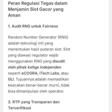
Peran Regulasi Tegas dalam
Menjamin Slot Gacor yang
Aman
1.
Audit RNG untuk Fairness
Random Number Generator (RNG)
adalah teknologi inti yang
menentukan hasil putaran slot. Slot
yang diawasi regulator wajib
menggunakan RNG yang
diaudit
oleh pihak ketiga independen
seperti
eCOGRA
,
iTech Labs
, atau
GLI
. Tujuannya adalah memastikan
keacakan benar-benar murni, tidak
bisa dimanipulasi oleh operator.
2.
RTP yang Transparan dan
Terverifikasi