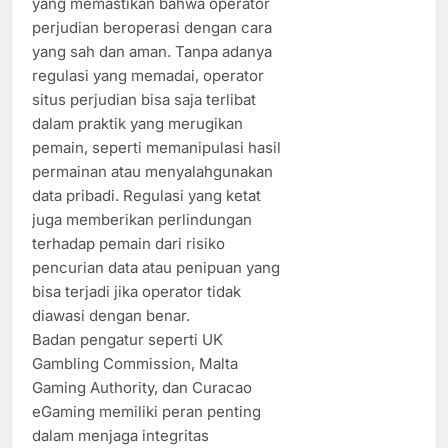
yang memastikan bahwa operator
perjudian beroperasi dengan cara
yang sah dan aman. Tanpa adanya
regulasi yang memadai, operator
situs perjudian bisa saja terlibat
dalam praktik yang merugikan
pemain, seperti memanipulasi hasil
permainan atau menyalahgunakan
data pribadi. Regulasi yang ketat
juga memberikan perlindungan
terhadap pemain dari risiko
pencurian data atau penipuan yang
bisa terjadi jika operator tidak
diawasi dengan benar.
Badan pengatur seperti UK
Gambling Commission, Malta
Gaming Authority, dan Curacao
eGaming memiliki peran penting
dalam menjaga integritas