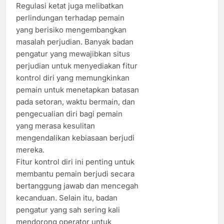
Regulasi ketat juga melibatkan
perlindungan terhadap pemain
yang berisiko mengembangkan
masalah perjudian. Banyak badan
pengatur yang mewajibkan situs
perjudian untuk menyediakan fitur
kontrol diri yang memungkinkan
pemain untuk menetapkan batasan
pada setoran, waktu bermain, dan
pengecualian diri bagi pemain
yang merasa kesulitan
mengendalikan kebiasaan berjudi
mereka.
Fitur kontrol diri ini penting untuk
membantu pemain berjudi secara
bertanggung jawab dan mencegah
kecanduan. Selain itu, badan
pengatur yang sah sering kali
mendorong operator untuk