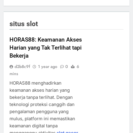
situs slot
HORAS88: Keamanan Akses
Harian yang Tak Terlihat tapi
Bekerja
d2b8c9f
1 year ago
0
6
mins
HORAS88 menghadirkan
keamanan akses harian yang
bekerja tanpa terlihat. Dengan
teknologi proteksi canggih dan
pengalaman pengguna yang
mulus, platform ini memastikan
keamanan digital tanpa
mengganggu aktivitas
slot gacor
.