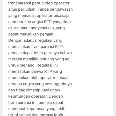
transparansi penuh oleh operator
situs perjudian. Tanpa pengawasan
yang memadai, operator bisa saja
memberikan angka RTP yang tidak
akurat atau menyesatkan, yang
dapat merugikan pemain.
Dengan adanya regulasi yang
memastikan transparansi RTP,
pemain dapat lebih percaya bahwa
mereka memiliki peluang yang adil
untuk menang. Regulasi ini
memastikan bahwa RTP yang
diumumkan oleh operator sesuai
dengan angka yang sesungguhnya
dan tidak dimanipulasi untuk
keuntungan operator. Dengan
transparansi ini, pemain dapat
membuat keputusan yang lebih
terinformasi dan merasa lebih