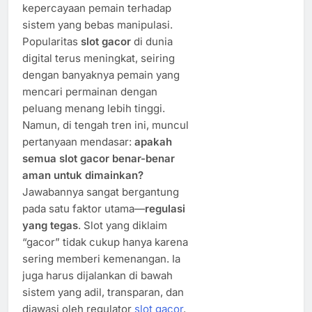
kepercayaan pemain terhadap
sistem yang bebas manipulasi.
Popularitas
slot gacor
di dunia
digital terus meningkat, seiring
dengan banyaknya pemain yang
mencari permainan dengan
peluang menang lebih tinggi.
Namun, di tengah tren ini, muncul
pertanyaan mendasar:
apakah
semua slot gacor benar-benar
aman untuk dimainkan?
Jawabannya sangat bergantung
pada satu faktor utama—
regulasi
yang tegas
. Slot yang diklaim
“gacor” tidak cukup hanya karena
sering memberi kemenangan. Ia
juga harus dijalankan di bawah
sistem yang adil, transparan, dan
diawasi oleh regulator
slot gacor
.