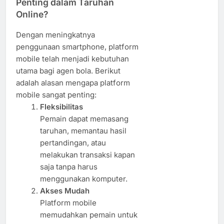
Penting dalam Taruhan
Online?
Dengan meningkatnya
penggunaan smartphone, platform
mobile telah menjadi kebutuhan
utama bagi agen bola. Berikut
adalah alasan mengapa platform
mobile sangat penting:
Fleksibilitas
Pemain dapat memasang
taruhan, memantau hasil
pertandingan, atau
melakukan transaksi kapan
saja tanpa harus
menggunakan komputer.
Akses Mudah
Platform mobile
memudahkan pemain untuk