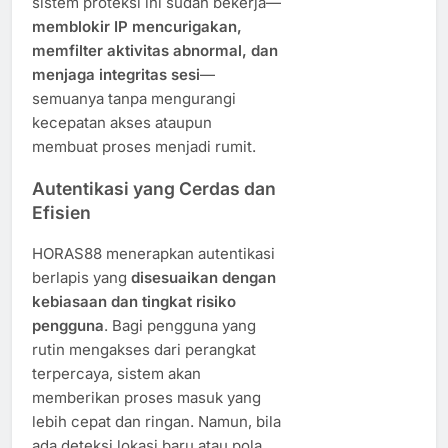
sistem proteksi ini sudah bekerja—
memblokir IP mencurigakan,
memfilter aktivitas abnormal, dan
menjaga integritas sesi
—
semuanya tanpa mengurangi
kecepatan akses ataupun
membuat proses menjadi rumit.
Autentikasi yang Cerdas dan
Efisien
HORAS88 menerapkan autentikasi
berlapis yang
disesuaikan dengan
kebiasaan dan tingkat risiko
pengguna
. Bagi pengguna yang
rutin mengakses dari perangkat
terpercaya, sistem akan
memberikan proses masuk yang
lebih cepat dan ringan. Namun, bila
ada deteksi lokasi baru atau pola