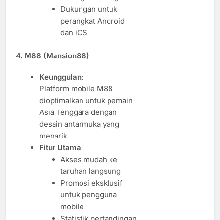
Dukungan untuk
perangkat Android
dan iOS
4. M88 (Mansion88)
Keunggulan
:
Platform mobile M88
dioptimalkan untuk pemain
Asia Tenggara dengan
desain antarmuka yang
menarik.
Fitur Utama
:
Akses mudah ke
taruhan langsung
Promosi eksklusif
untuk pengguna
mobile
Statistik pertandingan