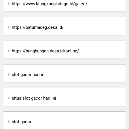
https://www.klungkungkab.go.id/galeri/
https://batumadeg.desa.id/
https://bungbungan.desa.id/online/
slot gacor hari ini
situs slot gacor hari ini
slot gacor