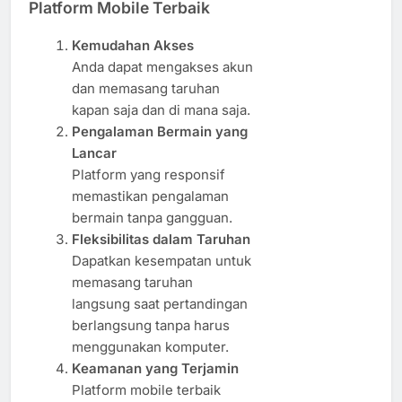
Platform Mobile Terbaik
Kemudahan Akses
Anda dapat mengakses akun
dan memasang taruhan
kapan saja dan di mana saja.
Pengalaman Bermain yang
Lancar
Platform yang responsif
memastikan pengalaman
bermain tanpa gangguan.
Fleksibilitas dalam Taruhan
Dapatkan kesempatan untuk
memasang taruhan
langsung saat pertandingan
berlangsung tanpa harus
menggunakan komputer.
Keamanan yang Terjamin
Platform mobile terbaik