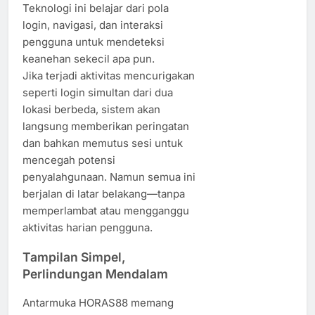
Teknologi ini belajar dari pola
login, navigasi, dan interaksi
pengguna untuk mendeteksi
keanehan sekecil apa pun.
Jika terjadi aktivitas mencurigakan
seperti login simultan dari dua
lokasi berbeda, sistem akan
langsung memberikan peringatan
dan bahkan memutus sesi untuk
mencegah potensi
penyalahgunaan. Namun semua ini
berjalan di latar belakang—tanpa
memperlambat atau mengganggu
aktivitas harian pengguna.
Tampilan Simpel,
Perlindungan Mendalam
Antarmuka HORAS88 memang