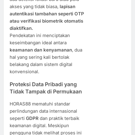
akses yang tidak biasa,
lapisan
autentikasi tambahan seperti OTP
atau verifikasi biometrik otomatis
diaktifkan.
Pendekatan ini menciptakan
keseimbangan ideal antara
keamanan dan kenyamanan
, dua
hal yang sering kali bertolak
belakang dalam sistem digital
konvensional.
Proteksi Data Pribadi yang
Tidak Tampak di Permukaan
HORAS88 mematuhi standar
perlindungan data internasional
seperti
GDPR
dan praktik terbaik
keamanan digital. Meskipun
pengguna tidak melihat proses ini