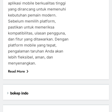
aplikasi mobile berkualitas tinggi
yang dirancang untuk memenuhi
kebutuhan pemain modern.
Sebelum memilih platform,
pastikan untuk memeriksa
kompatibilitas, ulasan pengguna,
dan fitur yang ditawarkan. Dengan
platform mobile yang tepat,
pengalaman taruhan Anda akan
lebih fleksibel, aman, dan
menyenangkan.
Read More
bokep indo