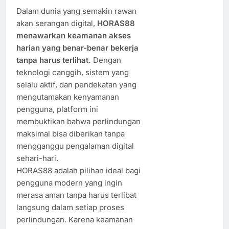
Dalam dunia yang semakin rawan
akan serangan digital,
HORAS88
menawarkan keamanan akses
harian yang benar-benar bekerja
tanpa harus terlihat.
Dengan
teknologi canggih, sistem yang
selalu aktif, dan pendekatan yang
mengutamakan kenyamanan
pengguna, platform ini
membuktikan bahwa perlindungan
maksimal bisa diberikan tanpa
mengganggu pengalaman digital
sehari-hari.
HORAS88 adalah pilihan ideal bagi
pengguna modern yang ingin
merasa aman tanpa harus terlibat
langsung dalam setiap proses
perlindungan. Karena keamanan