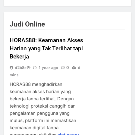
Judi Online
HORAS88: Keamanan Akses
Harian yang Tak Terlihat tapi
Bekerja
d2b8c9f
1 year ago
0
6
mins
HORAS88 menghadirkan
keamanan akses harian yang
bekerja tanpa terlihat. Dengan
teknologi proteksi canggih dan
pengalaman pengguna yang
mulus, platform ini memastikan
keamanan digital tanpa
mengganggu aktivitas
slot gacor
.