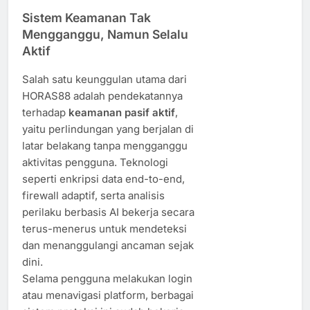
Sistem Keamanan Tak
Mengganggu, Namun Selalu
Aktif
Salah satu keunggulan utama dari
HORAS88 adalah pendekatannya
terhadap
keamanan pasif aktif
,
yaitu perlindungan yang berjalan di
latar belakang tanpa mengganggu
aktivitas pengguna. Teknologi
seperti enkripsi data end-to-end,
firewall adaptif, serta analisis
perilaku berbasis AI bekerja secara
terus-menerus untuk mendeteksi
dan menanggulangi ancaman sejak
dini.
Selama pengguna melakukan login
atau menavigasi platform, berbagai