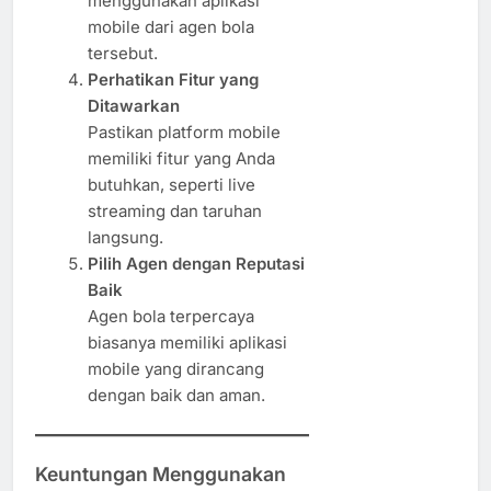
menggunakan aplikasi
mobile dari agen bola
tersebut.
Perhatikan Fitur yang
Ditawarkan
Pastikan platform mobile
memiliki fitur yang Anda
butuhkan, seperti live
streaming dan taruhan
langsung.
Pilih Agen dengan Reputasi
Baik
Agen bola terpercaya
biasanya memiliki aplikasi
mobile yang dirancang
dengan baik dan aman.
Keuntungan Menggunakan