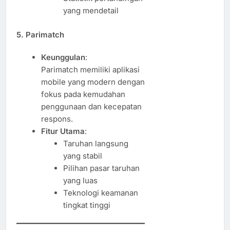
yang mendetail
5. Parimatch
Keunggulan
:
Parimatch memiliki aplikasi
mobile yang modern dengan
fokus pada kemudahan
penggunaan dan kecepatan
respons.
Fitur Utama
:
Taruhan langsung
yang stabil
Pilihan pasar taruhan
yang luas
Teknologi keamanan
tingkat tinggi