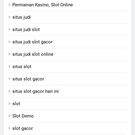
Permainan Kasino, Slot Online
situs judi
situs judi slot
situs judi slot gacor
situs judi slot online
situs slot
situs slot gacor
situs slot gacor hari ini
slot
Slot Demo
slot gacor