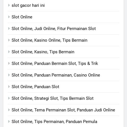
slot gacor hari ini
Slot Online
Slot Online, Judi Online, Fitur Permainan Slot
Slot Online, Kasino Online, Tips Bermain
Slot Online, Kasino, Tips Bermain
Slot Online, Panduan Bermain Slot, Tips & Trik
Slot Online, Panduan Permainan, Casino Online
Slot Online, Panduan Slot
Slot Online, Strategi Slot, Tips Bermain Slot
Slot Online, Tema Permainan Slot, Panduan Judi Online
Slot Online, Tips Permainan, Panduan Pemula