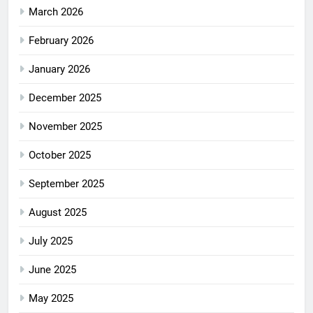
March 2026
February 2026
January 2026
December 2025
November 2025
October 2025
September 2025
August 2025
July 2025
June 2025
May 2025