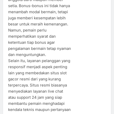
setia. Bonus-bonus ini tidak hanya
menambah modal bermain, tetapi
juga memberi kesempatan lebih
besar untuk meraih kemenangan.
Namun, pemain perlu
memperhatikan syarat dan
ketentuan tiap bonus agar
pengalaman bermain tetap nyaman
dan menguntungkan.
Selain itu, layanan pelanggan yang
responsif menjadi aspek penting
lain yang membedakan situs slot
gacor resmi dari yang kurang
terpercaya. Situs resmi biasanya
menyediakan layanan live chat
atau support 24 jam yang siap
membantu pemain menghadapi
kendala teknis maupun pertanyaan