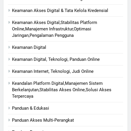
Keamanan Akses Digital & Tata Kelola Kredensial
Keamanan Akses Digital,Stabilitas Platform
Online,Manajemen Infrastruktur,Optimasi
Jaringan,Pengalaman Pengguna
Keamanan Digital
Keamanan Digital, Teknologi, Panduan Online
Keamanan Internet, Teknologi, Judi Online
Keandalan Platform Digital,Manajemen Sistem
Berkelanjutan,Stabilitas Akses Online,Solusi Akses
Terpercaya
Panduan & Edukasi
Panduan Akses Multi-Perangkat