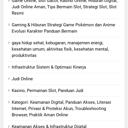
Game Online, Slot Gacor, Kasino Online, Hiburan Digital,
Judi Online Aman, Tips Bermain Slot, Strategi Slot, Slot
Resmi
Gaming & Hiburan Strategi Game Pokémon dan Anime
Evolusi Karakter Panduan Bermain
gaya hidup sehat, kebugaran, manajemen energi,
kesehatan umum, aktivitas fisik, kesehatan mental,
produktivitas
Infrastruktur Sistem & Optimasi Kinerja
Judi Online
Kasino, Permainan Slot, Panduan Judi
Kategori: Keamanan Digital, Panduan Akses, Literasi
Internet, Privasi & Proteksi Akun, Troubleshooting
Browser, Praktik Aman Online
Keamanan Akses & Infrastruktur Digital