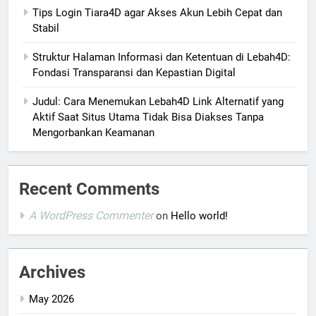
Tips Login Tiara4D agar Akses Akun Lebih Cepat dan
Stabil
Struktur Halaman Informasi dan Ketentuan di Lebah4D:
Fondasi Transparansi dan Kepastian Digital
Judul: Cara Menemukan Lebah4D Link Alternatif yang
Aktif Saat Situs Utama Tidak Bisa Diakses Tanpa
Mengorbankan Keamanan
Recent Comments
A WordPress Commenter
on
Hello world!
Archives
May 2026