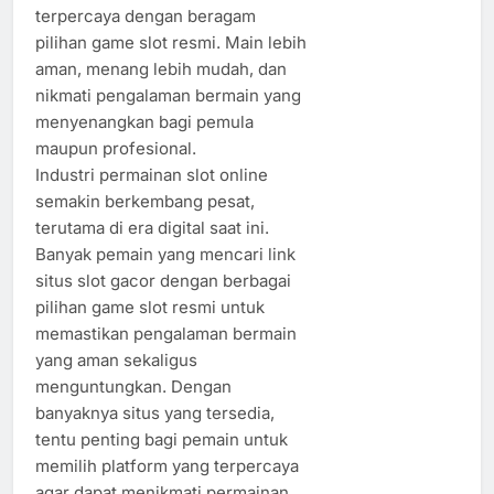
terpercaya dengan beragam
pilihan game slot resmi. Main lebih
aman, menang lebih mudah, dan
nikmati pengalaman bermain yang
menyenangkan bagi pemula
maupun profesional.
Industri permainan slot online
semakin berkembang pesat,
terutama di era digital saat ini.
Banyak pemain yang mencari link
situs slot gacor dengan berbagai
pilihan game slot resmi untuk
memastikan pengalaman bermain
yang aman sekaligus
menguntungkan. Dengan
banyaknya situs yang tersedia,
tentu penting bagi pemain untuk
memilih platform yang terpercaya
agar dapat menikmati permainan