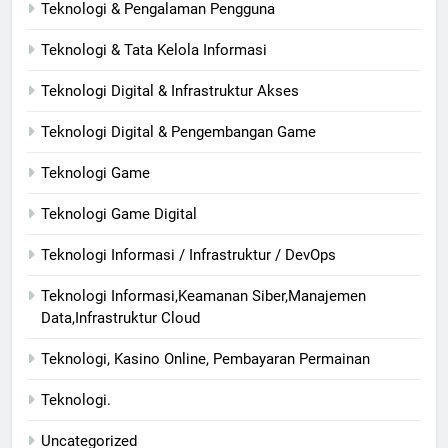
Teknologi & Pengalaman Pengguna
Teknologi & Tata Kelola Informasi
Teknologi Digital & Infrastruktur Akses
Teknologi Digital & Pengembangan Game
Teknologi Game
Teknologi Game Digital
Teknologi Informasi / Infrastruktur / DevOps
Teknologi Informasi,Keamanan Siber,Manajemen
Data,Infrastruktur Cloud
Teknologi, Kasino Online, Pembayaran Permainan
Teknologi.
Uncategorized