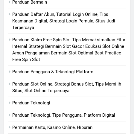
Panduan Bermain
Panduan Daftar Akun, Tutorial Login Online, Tips
Keamanan Digital, Strategi Login Pemula, Situs Judi
Terpercaya
Panduan Klaim Free Spin Slot Tips Memaksimalkan Fitur
Internal Strategi Bermain Slot Gacor Edukasi Slot Online
Aman Pengalaman Bermain Slot Optimal Best Practice
Free Spin Slot
Panduan Pengguna & Teknologi Platform
Panduan Slot Online, Strategi Bonus Slot, Tips Memilih
Situs, Slot Online Terpercaya
Panduan Teknologi
Panduan Teknologi, Tips Pengguna, Platform Digital
Permainan Kartu, Kasino Online, Hiburan