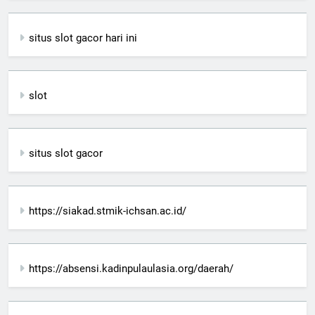
situs slot gacor hari ini
slot
situs slot gacor
https://siakad.stmik-ichsan.ac.id/
https://absensi.kadinpulaulasia.org/daerah/