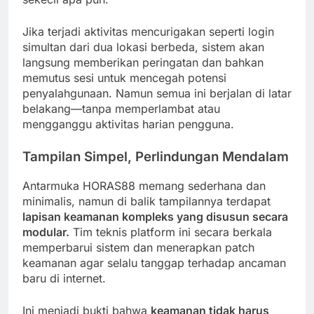
Jika terjadi aktivitas mencurigakan seperti login
simultan dari dua lokasi berbeda, sistem akan
langsung memberikan peringatan dan bahkan
memutus sesi untuk mencegah potensi
penyalahgunaan. Namun semua ini berjalan di latar
belakang—tanpa memperlambat atau
mengganggu aktivitas harian pengguna.
Tampilan Simpel, Perlindungan Mendalam
Antarmuka HORAS88 memang sederhana dan
minimalis, namun di balik tampilannya terdapat
lapisan keamanan kompleks yang disusun secara
modular.
Tim teknis platform ini secara berkala
memperbarui sistem dan menerapkan patch
keamanan agar selalu tanggap terhadap ancaman
baru di internet.
Ini menjadi bukti bahwa
keamanan tidak harus