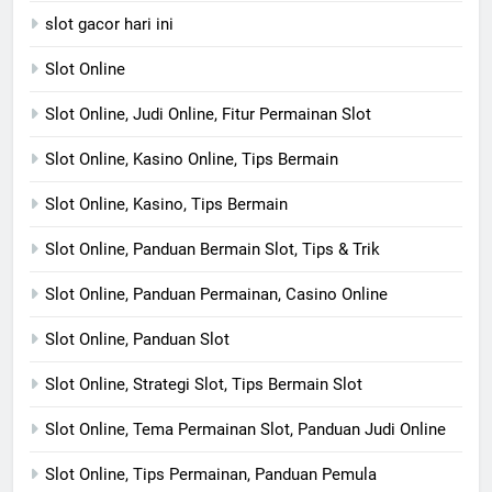
slot gacor hari ini
Slot Online
Slot Online, Judi Online, Fitur Permainan Slot
Slot Online, Kasino Online, Tips Bermain
Slot Online, Kasino, Tips Bermain
Slot Online, Panduan Bermain Slot, Tips & Trik
Slot Online, Panduan Permainan, Casino Online
Slot Online, Panduan Slot
Slot Online, Strategi Slot, Tips Bermain Slot
Slot Online, Tema Permainan Slot, Panduan Judi Online
Slot Online, Tips Permainan, Panduan Pemula