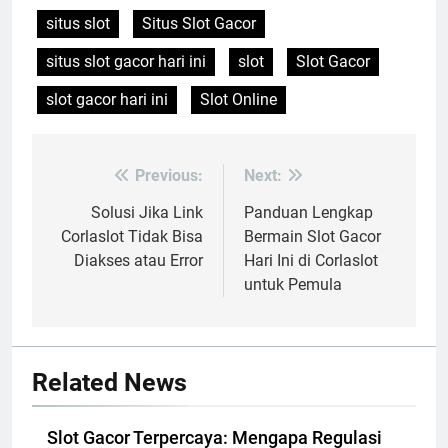
situs slot
Situs Slot Gacor
situs slot gacor hari ini
slot
Slot Gacor
slot gacor hari ini
Slot Online
Previous:
Next:
Post
navigation
Solusi Jika Link
Panduan Lengkap
Corlaslot Tidak Bisa
Bermain Slot Gacor
Diakses atau Error
Hari Ini di Corlaslot
untuk Pemula
Related News
Slot Gacor Terpercaya: Mengapa Regulasi