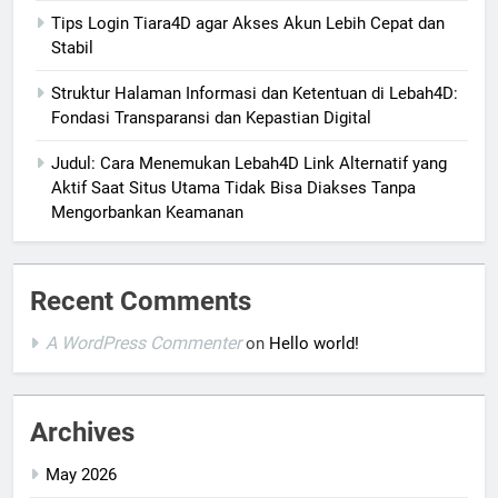
Tips Login Tiara4D agar Akses Akun Lebih Cepat dan
Stabil
Struktur Halaman Informasi dan Ketentuan di Lebah4D:
Fondasi Transparansi dan Kepastian Digital
Judul: Cara Menemukan Lebah4D Link Alternatif yang
Aktif Saat Situs Utama Tidak Bisa Diakses Tanpa
Mengorbankan Keamanan
Recent Comments
A WordPress Commenter
on
Hello world!
Archives
May 2026