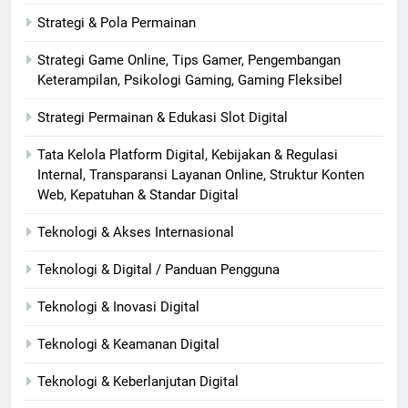
Strategi & Pola Permainan
Strategi Game Online, Tips Gamer, Pengembangan
Keterampilan, Psikologi Gaming, Gaming Fleksibel
Strategi Permainan & Edukasi Slot Digital
Tata Kelola Platform Digital, Kebijakan & Regulasi
Internal, Transparansi Layanan Online, Struktur Konten
Web, Kepatuhan & Standar Digital
Teknologi & Akses Internasional
Teknologi & Digital / Panduan Pengguna
Teknologi & Inovasi Digital
Teknologi & Keamanan Digital
Teknologi & Keberlanjutan Digital