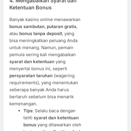
4. Mengabaikan Syarat dan
Ketentuan Bonus
Banyak kasino online menawarkan
bonus sambutan
,
putaran gratis
,
atau
bonus tanpa deposit
, yang
bisa meningkatkan peluang Anda
untuk menang. Namun, pemain
pemula sering kali mengabaikan
syarat dan ketentuan
yang
menyertai bonus ini, seperti
persyaratan taruhan
(wagering
requirements), yang menentukan
seberapa banyak Anda harus
bertaruh sebelum bisa menarik
kemenangan.
Tips
: Selalu baca dengan
teliti
syarat dan ketentuan
bonus
yang ditawarkan oleh