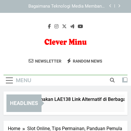
Skip
Tips Login Tiara4D agar Akses Akun Lebih Cepat
to
dan Stabil
content
Struktur Halaman Informasi dan Ketentuan di
Lebah4D: Fondasi Transparansi dan Kepastian
Digital
Panduan Menggunakan LAE138 Link Alternatif di
Berbagai Perangkat dengan Aman
Bagaimana Teknologi Media Membantu
Kolaborasi Global di Era Digital
Clever Minu
Gunakan Clever Minu, Aplikasi Yang
Tips Login Tiara4D agar Akses Akun Lebih Cepat
NEWSLETTER
RANDOM NEWS
dan Stabil
Memudahkan Manajemen Harian Anda
Struktur Halaman Informasi dan Ketentuan di
Dengan Fitur-Fitur Pintar Dan Mudah
Lebah4D: Fondasi Transparansi dan Kepastian
MENU
Digital
Digunakan.
nduan Menggunakan LAE138 Link Alternatif di Berbagai Per
HEADLINES
Months Ago
Home
Slot Online, Tips Permainan, Panduan Pemula