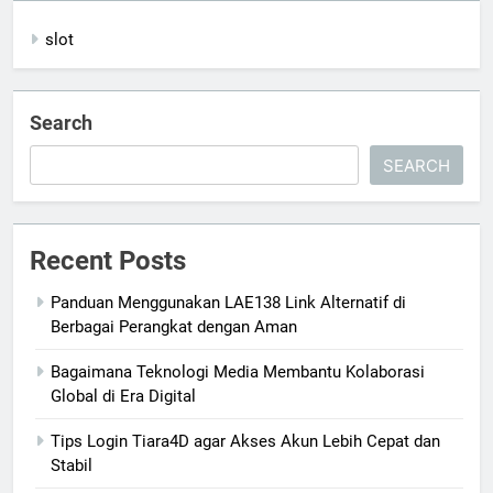
slot
Search
SEARCH
Recent Posts
Panduan Menggunakan LAE138 Link Alternatif di
Berbagai Perangkat dengan Aman
Bagaimana Teknologi Media Membantu Kolaborasi
Global di Era Digital
Tips Login Tiara4D agar Akses Akun Lebih Cepat dan
Stabil