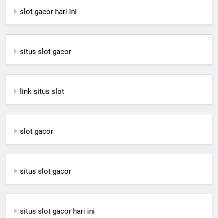
slot gacor hari ini
situs slot gacor
link situs slot
slot gacor
situs slot gacor
situs slot gacor hari ini