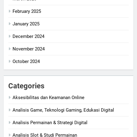
February 2025
January 2025
December 2024
November 2024
October 2024
Categories
Aksesibilitas dan Keamanan Online
Analisis Game, Teknologi Gaming, Edukasi Digital
Analisis Permainan & Strategi Digital
Analisis Slot & Studi Permainan