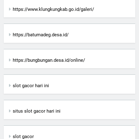
https://www.klungkungkab.go.id/galeri/
https://batumadeg.desa.id/
https://bungbungan.desa.id/online/
slot gacor hari ini
situs slot gacor hari ini
slot gacor