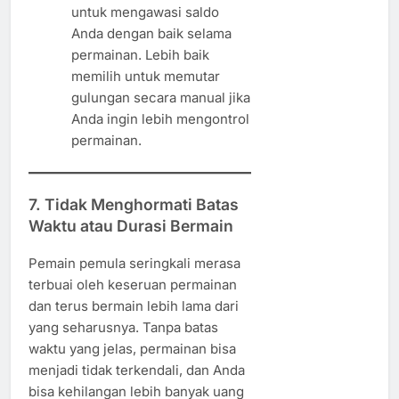
untuk mengawasi saldo
Anda dengan baik selama
permainan. Lebih baik
memilih untuk memutar
gulungan secara manual jika
Anda ingin lebih mengontrol
permainan.
7. Tidak Menghormati Batas
Waktu atau Durasi Bermain
Pemain pemula seringkali merasa
terbuai oleh keseruan permainan
dan terus bermain lebih lama dari
yang seharusnya. Tanpa batas
waktu yang jelas, permainan bisa
menjadi tidak terkendali, dan Anda
bisa kehilangan lebih banyak uang