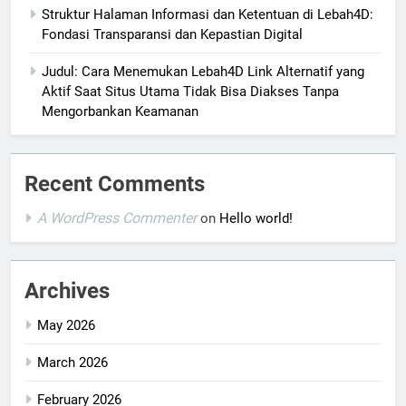
Struktur Halaman Informasi dan Ketentuan di Lebah4D:
Fondasi Transparansi dan Kepastian Digital
Judul: Cara Menemukan Lebah4D Link Alternatif yang
Aktif Saat Situs Utama Tidak Bisa Diakses Tanpa
Mengorbankan Keamanan
Recent Comments
A WordPress Commenter
on
Hello world!
Archives
May 2026
March 2026
February 2026