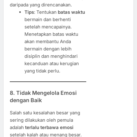
daripada yang direncanakan.
Tips
: Tentukan
batas waktu
bermain dan berhenti
setelah mencapainya.
Menetapkan batas waktu
akan membantu Anda
bermain dengan lebih
disiplin dan menghindari
kecanduan atau kerugian
yang tidak perlu.
8. Tidak Mengelola Emosi
dengan Baik
Salah satu kesalahan besar yang
sering dilakukan oleh pemula
adalah
terlalu terbawa emosi
setelah kalah atau menang besar.