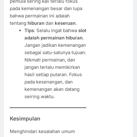
pemula sering kali terlalu fokus
pada kemenangan besar dan lupa
bahwa permainan ini adalah
tentang
hiburan
dan
keseruan
.
Tips
: Selalu ingat bahwa
slot
adalah permainan hiburan
.
Jangan jadikan kemenangan
sebagai satu-satunya tujuan.
Nikmati permainan, dan
jangan terlalu memikirkan
hasil setiap putaran. Fokus
pada kesenangan, dan
kemenangan akan datang
seiring waktu.
Kesimpulan
Menghindari kesalahan umum