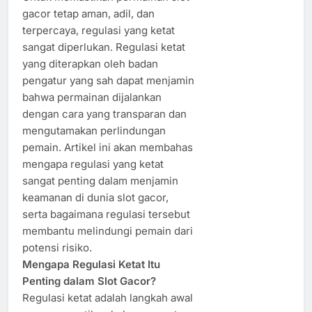
gacor tetap aman, adil, dan
terpercaya, regulasi yang ketat
sangat diperlukan. Regulasi ketat
yang diterapkan oleh badan
pengatur yang sah dapat menjamin
bahwa permainan dijalankan
dengan cara yang transparan dan
mengutamakan perlindungan
pemain. Artikel ini akan membahas
mengapa regulasi yang ketat
sangat penting dalam menjamin
keamanan di dunia slot gacor,
serta bagaimana regulasi tersebut
membantu melindungi pemain dari
potensi risiko.
Mengapa Regulasi Ketat Itu
Penting dalam Slot Gacor?
Regulasi ketat adalah langkah awal