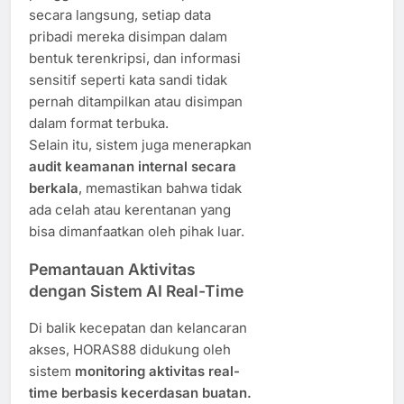
secara langsung, setiap data
pribadi mereka disimpan dalam
bentuk terenkripsi, dan informasi
sensitif seperti kata sandi tidak
pernah ditampilkan atau disimpan
dalam format terbuka.
Selain itu, sistem juga menerapkan
audit keamanan internal secara
berkala
, memastikan bahwa tidak
ada celah atau kerentanan yang
bisa dimanfaatkan oleh pihak luar.
Pemantauan Aktivitas
dengan Sistem AI Real-Time
Di balik kecepatan dan kelancaran
akses, HORAS88 didukung oleh
sistem
monitoring aktivitas real-
time berbasis kecerdasan buatan.