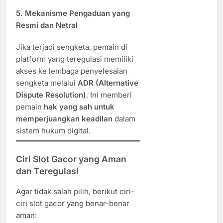
5.
Mekanisme Pengaduan yang
Resmi dan Netral
Jika terjadi sengketa, pemain di
platform yang teregulasi memiliki
akses ke lembaga penyelesaian
sengketa melalui
ADR (Alternative
Dispute Resolution)
. Ini memberi
pemain
hak yang sah untuk
memperjuangkan keadilan
dalam
sistem hukum digital.
Ciri Slot Gacor yang Aman
dan Teregulasi
Agar tidak salah pilih, berikut ciri-
ciri slot gacor yang benar-benar
aman: