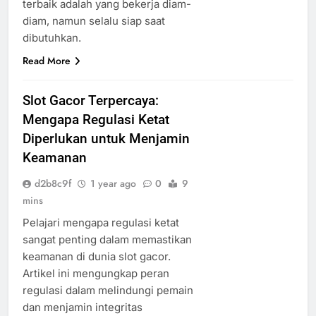
terbaik adalah yang bekerja diam-
diam, namun selalu siap saat
dibutuhkan.
Read More
Slot Gacor Terpercaya:
Mengapa Regulasi Ketat
Diperlukan untuk Menjamin
Keamanan
d2b8c9f
1 year ago
0
9
mins
Pelajari mengapa regulasi ketat
sangat penting dalam memastikan
keamanan di dunia slot gacor.
Artikel ini mengungkap peran
regulasi dalam melindungi pemain
dan menjamin integritas