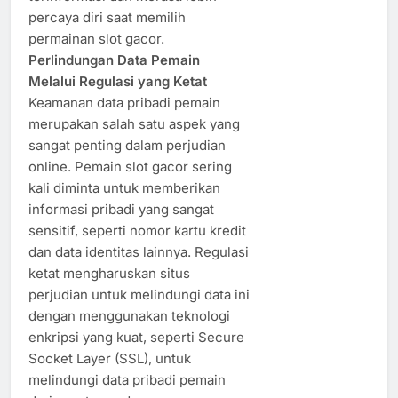
percaya diri saat memilih
permainan slot gacor.
Perlindungan Data Pemain
Melalui Regulasi yang Ketat
Keamanan data pribadi pemain
merupakan salah satu aspek yang
sangat penting dalam perjudian
online. Pemain slot gacor sering
kali diminta untuk memberikan
informasi pribadi yang sangat
sensitif, seperti nomor kartu kredit
dan data identitas lainnya. Regulasi
ketat mengharuskan situs
perjudian untuk melindungi data ini
dengan menggunakan teknologi
enkripsi yang kuat, seperti Secure
Socket Layer (SSL), untuk
melindungi data pribadi pemain