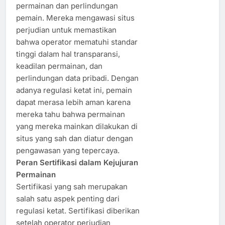
permainan dan perlindungan
pemain. Mereka mengawasi situs
perjudian untuk memastikan
bahwa operator mematuhi standar
tinggi dalam hal transparansi,
keadilan permainan, dan
perlindungan data pribadi. Dengan
adanya regulasi ketat ini, pemain
dapat merasa lebih aman karena
mereka tahu bahwa permainan
yang mereka mainkan dilakukan di
situs yang sah dan diatur dengan
pengawasan yang tepercaya.
Peran Sertifikasi dalam Kejujuran
Permainan
Sertifikasi yang sah merupakan
salah satu aspek penting dari
regulasi ketat. Sertifikasi diberikan
setelah operator perjudian