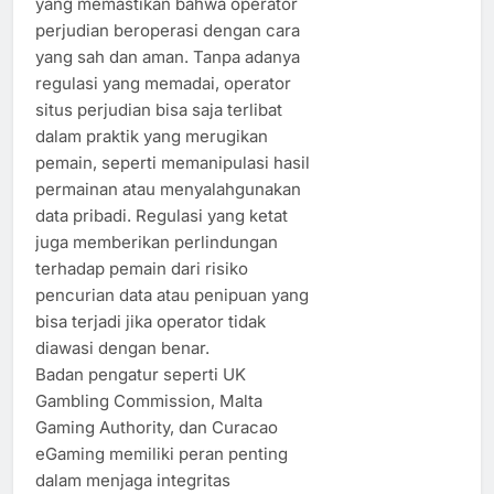
yang memastikan bahwa operator
perjudian beroperasi dengan cara
yang sah dan aman. Tanpa adanya
regulasi yang memadai, operator
situs perjudian bisa saja terlibat
dalam praktik yang merugikan
pemain, seperti memanipulasi hasil
permainan atau menyalahgunakan
data pribadi. Regulasi yang ketat
juga memberikan perlindungan
terhadap pemain dari risiko
pencurian data atau penipuan yang
bisa terjadi jika operator tidak
diawasi dengan benar.
Badan pengatur seperti UK
Gambling Commission, Malta
Gaming Authority, dan Curacao
eGaming memiliki peran penting
dalam menjaga integritas