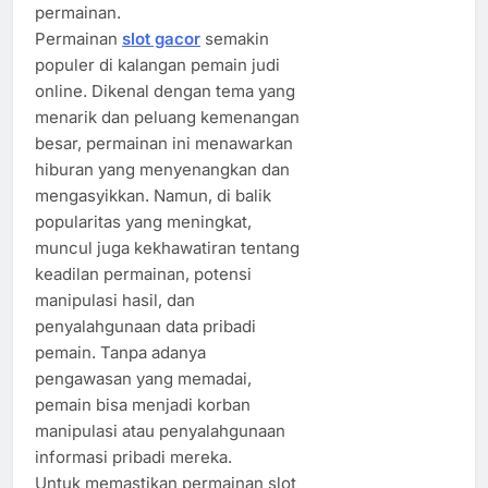
permainan.
Permainan
slot gacor
semakin
populer di kalangan pemain judi
online. Dikenal dengan tema yang
menarik dan peluang kemenangan
besar, permainan ini menawarkan
hiburan yang menyenangkan dan
mengasyikkan. Namun, di balik
popularitas yang meningkat,
muncul juga kekhawatiran tentang
keadilan permainan, potensi
manipulasi hasil, dan
penyalahgunaan data pribadi
pemain. Tanpa adanya
pengawasan yang memadai,
pemain bisa menjadi korban
manipulasi atau penyalahgunaan
informasi pribadi mereka.
Untuk memastikan permainan slot