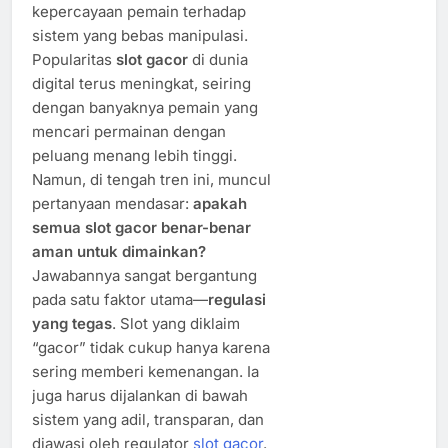
kepercayaan pemain terhadap
sistem yang bebas manipulasi.
Popularitas
slot gacor
di dunia
digital terus meningkat, seiring
dengan banyaknya pemain yang
mencari permainan dengan
peluang menang lebih tinggi.
Namun, di tengah tren ini, muncul
pertanyaan mendasar:
apakah
semua slot gacor benar-benar
aman untuk dimainkan?
Jawabannya sangat bergantung
pada satu faktor utama—
regulasi
yang tegas
. Slot yang diklaim
“gacor” tidak cukup hanya karena
sering memberi kemenangan. Ia
juga harus dijalankan di bawah
sistem yang adil, transparan, dan
diawasi oleh regulator
slot gacor
.