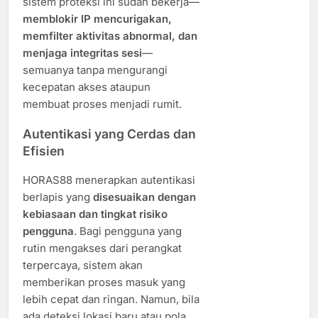
sistem proteksi ini sudah bekerja—
memblokir IP mencurigakan,
memfilter aktivitas abnormal, dan
menjaga integritas sesi
—
semuanya tanpa mengurangi
kecepatan akses ataupun
membuat proses menjadi rumit.
Autentikasi yang Cerdas dan
Efisien
HORAS88 menerapkan autentikasi
berlapis yang
disesuaikan dengan
kebiasaan dan tingkat risiko
pengguna
. Bagi pengguna yang
rutin mengakses dari perangkat
terpercaya, sistem akan
memberikan proses masuk yang
lebih cepat dan ringan. Namun, bila
ada deteksi lokasi baru atau pola