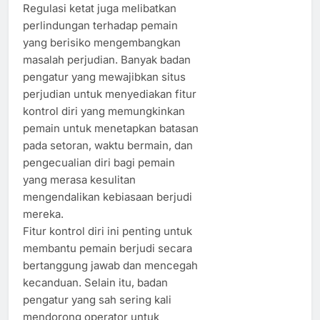
Regulasi ketat juga melibatkan
perlindungan terhadap pemain
yang berisiko mengembangkan
masalah perjudian. Banyak badan
pengatur yang mewajibkan situs
perjudian untuk menyediakan fitur
kontrol diri yang memungkinkan
pemain untuk menetapkan batasan
pada setoran, waktu bermain, dan
pengecualian diri bagi pemain
yang merasa kesulitan
mengendalikan kebiasaan berjudi
mereka.
Fitur kontrol diri ini penting untuk
membantu pemain berjudi secara
bertanggung jawab dan mencegah
kecanduan. Selain itu, badan
pengatur yang sah sering kali
mendorong operator untuk