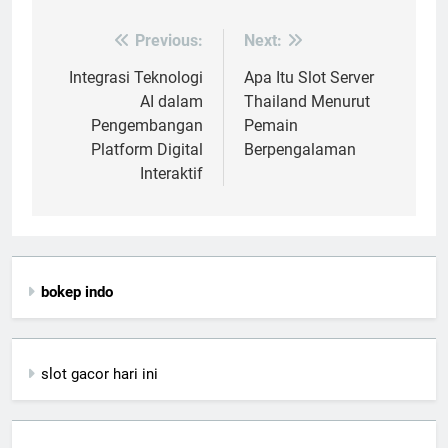
Previous:
Next:
Post
navigation
Integrasi Teknologi
Apa Itu Slot Server
AI dalam
Thailand Menurut
Pengembangan
Pemain
Platform Digital
Berpengalaman
Interaktif
bokep indo
slot gacor hari ini