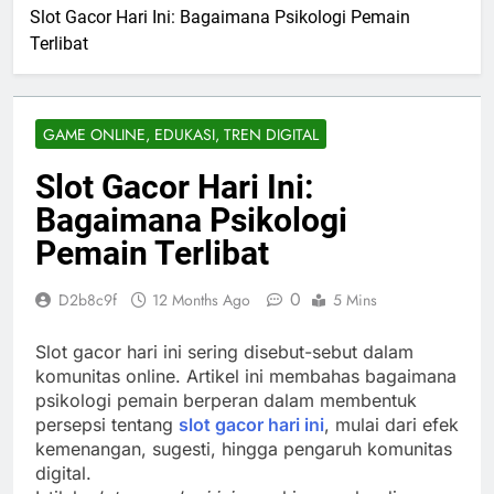
Slot Gacor Hari Ini: Bagaimana Psikologi Pemain
Terlibat
GAME ONLINE, EDUKASI, TREN DIGITAL
Slot Gacor Hari Ini:
Bagaimana Psikologi
Pemain Terlibat
0
D2b8c9f
12 Months Ago
5 Mins
Slot gacor hari ini sering disebut-sebut dalam
komunitas online. Artikel ini membahas bagaimana
psikologi pemain berperan dalam membentuk
persepsi tentang
slot gacor hari ini
, mulai dari efek
kemenangan, sugesti, hingga pengaruh komunitas
digital.