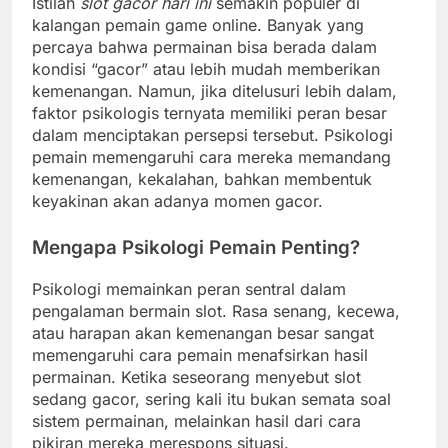
Istilah
slot gacor hari ini
semakin populer di
kalangan pemain game online. Banyak yang
percaya bahwa permainan bisa berada dalam
kondisi “gacor” atau lebih mudah memberikan
kemenangan. Namun, jika ditelusuri lebih dalam,
faktor psikologis ternyata memiliki peran besar
dalam menciptakan persepsi tersebut. Psikologi
pemain memengaruhi cara mereka memandang
kemenangan, kekalahan, bahkan membentuk
keyakinan akan adanya momen gacor.
Mengapa Psikologi Pemain Penting?
Psikologi memainkan peran sentral dalam
pengalaman bermain slot. Rasa senang, kecewa,
atau harapan akan kemenangan besar sangat
memengaruhi cara pemain menafsirkan hasil
permainan. Ketika seseorang menyebut slot
sedang gacor, sering kali itu bukan semata soal
sistem permainan, melainkan hasil dari cara
pikiran mereka merespons situasi.