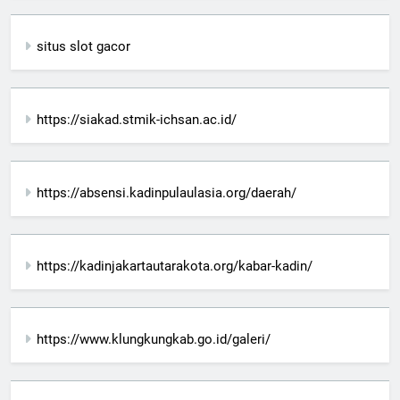
situs slot gacor
https://siakad.stmik-ichsan.ac.id/
https://absensi.kadinpulaulasia.org/daerah/
https://kadinjakartautarakota.org/kabar-kadin/
https://www.klungkungkab.go.id/galeri/