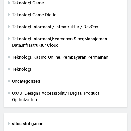
Teknologi Game
Teknologi Game Digital
Teknologi Informasi / Infrastruktur / DevOps
Teknologi Informasi,Keamanan Siber,Manajemen
Data,Infrastruktur Cloud
Teknologi, Kasino Online, Pembayaran Permainan
Teknologi.
Uncategorized
UX/UI Design | Accessibility | Digital Product
Optimization
situs slot gacor