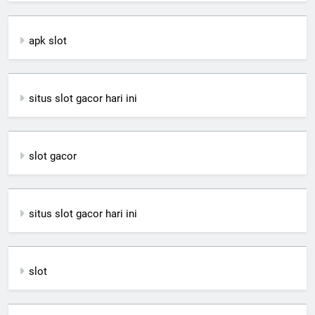
apk slot
situs slot gacor hari ini
slot gacor
situs slot gacor hari ini
slot