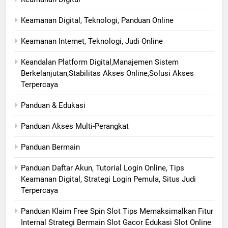
Keamanan Digital, Teknologi, Panduan Online
Keamanan Internet, Teknologi, Judi Online
Keandalan Platform Digital,Manajemen Sistem
Berkelanjutan,Stabilitas Akses Online,Solusi Akses
Terpercaya
Panduan & Edukasi
Panduan Akses Multi-Perangkat
Panduan Bermain
Panduan Daftar Akun, Tutorial Login Online, Tips
Keamanan Digital, Strategi Login Pemula, Situs Judi
Terpercaya
Panduan Klaim Free Spin Slot Tips Memaksimalkan Fitur
Internal Strategi Bermain Slot Gacor Edukasi Slot Online