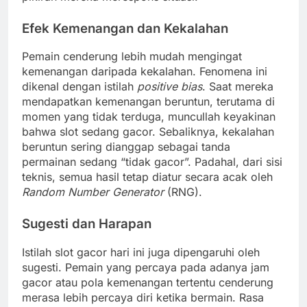
Efek Kemenangan dan Kekalahan
Pemain cenderung lebih mudah mengingat
kemenangan daripada kekalahan. Fenomena ini
dikenal dengan istilah
positive bias
. Saat mereka
mendapatkan kemenangan beruntun, terutama di
momen yang tidak terduga, muncullah keyakinan
bahwa slot sedang gacor. Sebaliknya, kekalahan
beruntun sering dianggap sebagai tanda
permainan sedang “tidak gacor”. Padahal, dari sisi
teknis, semua hasil tetap diatur secara acak oleh
Random Number Generator
(RNG).
Sugesti dan Harapan
Istilah slot gacor hari ini juga dipengaruhi oleh
sugesti. Pemain yang percaya pada adanya jam
gacor atau pola kemenangan tertentu cenderung
merasa lebih percaya diri ketika bermain. Rasa