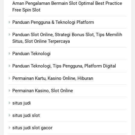
Aman Pengalaman Bermain Slot Optimal Best Practice
Free Spin Slot
Panduan Pengguna & Teknologi Platform
Panduan Slot Online, Strategi Bonus Slot, Tips Memilih
Situs, Slot Online Terpercaya
Panduan Teknologi
Panduan Teknologi, Tips Pengguna, Platform Digital
Permainan Kartu, Kasino Online, Hiburan
Permainan Kasino, Slot Online
situs judi
situs judi slot
situs judi slot gacor