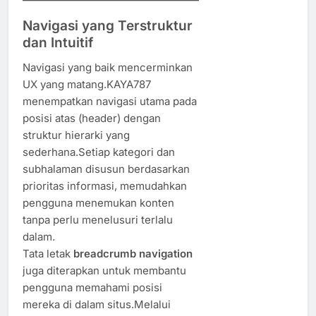
Navigasi yang Terstruktur
dan Intuitif
Navigasi yang baik mencerminkan
UX yang matang.KAYA787
menempatkan navigasi utama pada
posisi atas (header) dengan
struktur hierarki yang
sederhana.Setiap kategori dan
subhalaman disusun berdasarkan
prioritas informasi, memudahkan
pengguna menemukan konten
tanpa perlu menelusuri terlalu
dalam.
Tata letak
breadcrumb navigation
juga diterapkan untuk membantu
pengguna memahami posisi
mereka di dalam situs.Melalui