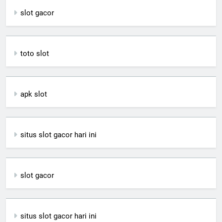
slot gacor
toto slot
apk slot
situs slot gacor hari ini
slot gacor
situs slot gacor hari ini