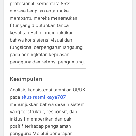
profesional, sementara 85%
merasa tampilan antarmuka
membantu mereka menemukan
fitur yang dibutuhkan tanpa
kesulitan.Hal ini membuktikan
bahwa konsistensi visual dan
fungsional berpengaruh langsung
pada peningkatan kepuasan
pengguna dan retensi pengunjung.
Kesimpulan
Analisis konsistensi tampilan UI/UX
pada
situs resmi kaya787
menunjukkan bahwa desain sistem
yang terstruktur, responsif, dan
inklusif memberikan dampak
positif terhadap pengalaman
pengguna.Melalui penerapan