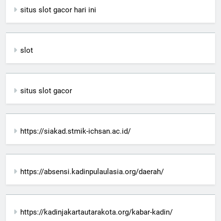
situs slot gacor hari ini
slot
situs slot gacor
https://siakad.stmik-ichsan.ac.id/
https://absensi.kadinpulaulasia.org/daerah/
https://kadinjakartautarakota.org/kabar-kadin/