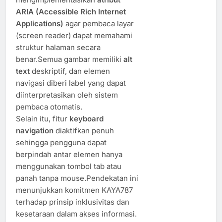
ARIA (Accessible Rich Internet
Applications)
agar pembaca layar
(screen reader) dapat memahami
struktur halaman secara
benar.Semua gambar memiliki
alt
text
deskriptif, dan elemen
navigasi diberi label yang dapat
diinterpretasikan oleh sistem
pembaca otomatis.
Selain itu, fitur
keyboard
navigation
diaktifkan penuh
sehingga pengguna dapat
berpindah antar elemen hanya
menggunakan tombol tab atau
panah tanpa mouse.Pendekatan ini
menunjukkan komitmen KAYA787
terhadap prinsip inklusivitas dan
kesetaraan dalam akses informasi.