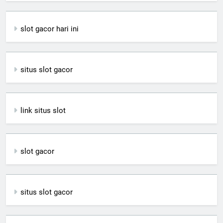
slot gacor hari ini
situs slot gacor
link situs slot
slot gacor
situs slot gacor