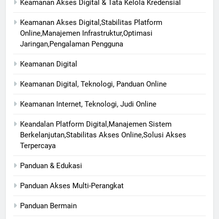
Keamanan Akses Digital & Tata Kelola Kredensial
Keamanan Akses Digital,Stabilitas Platform
Online,Manajemen Infrastruktur,Optimasi
Jaringan,Pengalaman Pengguna
Keamanan Digital
Keamanan Digital, Teknologi, Panduan Online
Keamanan Internet, Teknologi, Judi Online
Keandalan Platform Digital,Manajemen Sistem
Berkelanjutan,Stabilitas Akses Online,Solusi Akses
Terpercaya
Panduan & Edukasi
Panduan Akses Multi-Perangkat
Panduan Bermain