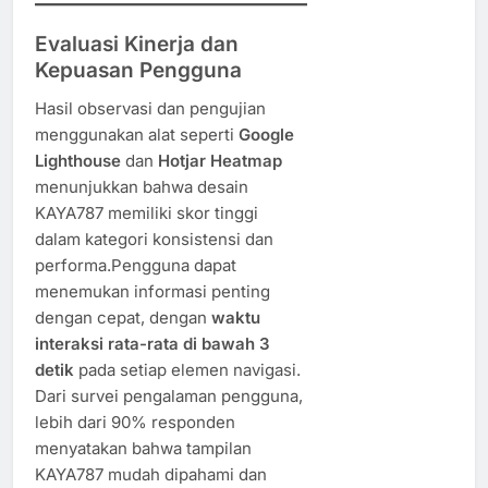
Evaluasi Kinerja dan
Kepuasan Pengguna
Hasil observasi dan pengujian
menggunakan alat seperti
Google
Lighthouse
dan
Hotjar Heatmap
menunjukkan bahwa desain
KAYA787 memiliki skor tinggi
dalam kategori konsistensi dan
performa.Pengguna dapat
menemukan informasi penting
dengan cepat, dengan
waktu
interaksi rata-rata di bawah 3
detik
pada setiap elemen navigasi.
Dari survei pengalaman pengguna,
lebih dari 90% responden
menyatakan bahwa tampilan
KAYA787 mudah dipahami dan