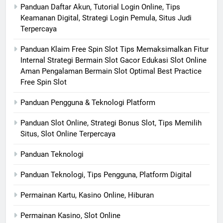
Panduan Daftar Akun, Tutorial Login Online, Tips
Keamanan Digital, Strategi Login Pemula, Situs Judi
Terpercaya
Panduan Klaim Free Spin Slot Tips Memaksimalkan Fitur
Internal Strategi Bermain Slot Gacor Edukasi Slot Online
Aman Pengalaman Bermain Slot Optimal Best Practice
Free Spin Slot
Panduan Pengguna & Teknologi Platform
Panduan Slot Online, Strategi Bonus Slot, Tips Memilih
Situs, Slot Online Terpercaya
Panduan Teknologi
Panduan Teknologi, Tips Pengguna, Platform Digital
Permainan Kartu, Kasino Online, Hiburan
Permainan Kasino, Slot Online