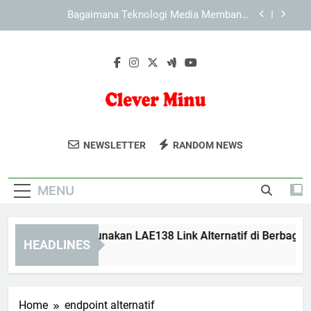
Kolaborasi Global di Era Digital
Skip
Tips Login Tiara4D agar Akses Akun Lebih Cepat
to
dan Stabil
content
Struktur Halaman Informasi dan Ketentuan di
Lebah4D: Fondasi Transparansi dan Kepastian
Digital
Panduan Menggunakan LAE138 Link Alternatif di
Berbagai Perangkat dengan Aman
Bagaimana Teknologi Media Membantu
Kolaborasi Global di Era Digital
Clever Minu
Gunakan Clever Minu, Aplikasi Yang
Tips Login Tiara4D agar Akses Akun Lebih Cepat
NEWSLETTER
RANDOM NEWS
dan Stabil
Memudahkan Manajemen Harian Anda
Dengan Fitur-Fitur Pintar Dan Mudah
Struktur Halaman Informasi dan Ketentuan di
Lebah4D: Fondasi Transparansi dan Kepastian
MENU
Digunakan.
Digital
Panduan Menggunakan LAE138 Link Alternatif di Berbagai P
HEADLINES
3 Months Ago
Home
endpoint alternatif