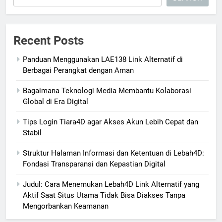
Recent Posts
Panduan Menggunakan LAE138 Link Alternatif di
Berbagai Perangkat dengan Aman
Bagaimana Teknologi Media Membantu Kolaborasi
Global di Era Digital
Tips Login Tiara4D agar Akses Akun Lebih Cepat dan
Stabil
Struktur Halaman Informasi dan Ketentuan di Lebah4D:
Fondasi Transparansi dan Kepastian Digital
Judul: Cara Menemukan Lebah4D Link Alternatif yang
Aktif Saat Situs Utama Tidak Bisa Diakses Tanpa
Mengorbankan Keamanan