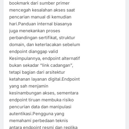
bookmark dari sumber primer
mencegah kesalahan akses saat
pencarian manual di kemudian
hari.Panduan internal biasanya
juga menekankan proses
perbandingan sertifikat, struktur
domain, dan keterlacakan sebelum
endpoint dianggap valid
Kesimpulannya, endpoint alternatif
bukan sekadar “link cadangan”,
tetapi bagian dari arsitektur
ketahanan layanan digital.Endpoint
yang sah menjamin
kesinambungan akses, sementara
endpoint tiruan membuka risiko
pencurian data dan manipulasi
autentikasi.Pengguna yang
memahami perbedaan teknis
antara endpoint resmi dan replika