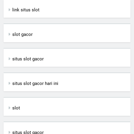
link situs slot
slot gacor
situs slot gacor
situs slot gacor hari ini
slot
situs slot gacor