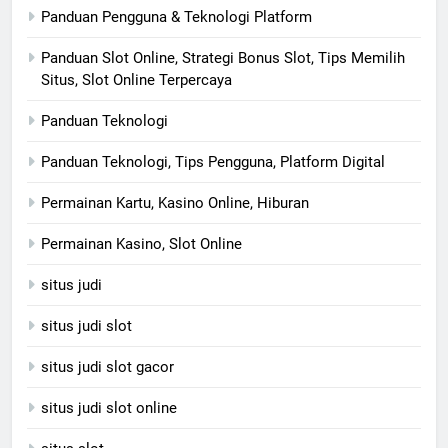
Panduan Pengguna & Teknologi Platform
Panduan Slot Online, Strategi Bonus Slot, Tips Memilih
Situs, Slot Online Terpercaya
Panduan Teknologi
Panduan Teknologi, Tips Pengguna, Platform Digital
Permainan Kartu, Kasino Online, Hiburan
Permainan Kasino, Slot Online
situs judi
situs judi slot
situs judi slot gacor
situs judi slot online