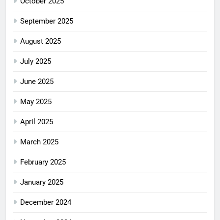
October 2025
September 2025
August 2025
July 2025
June 2025
May 2025
April 2025
March 2025
February 2025
January 2025
December 2024