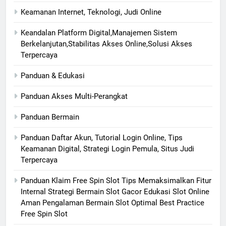
Keamanan Internet, Teknologi, Judi Online
Keandalan Platform Digital,Manajemen Sistem
Berkelanjutan,Stabilitas Akses Online,Solusi Akses
Terpercaya
Panduan & Edukasi
Panduan Akses Multi-Perangkat
Panduan Bermain
Panduan Daftar Akun, Tutorial Login Online, Tips
Keamanan Digital, Strategi Login Pemula, Situs Judi
Terpercaya
Panduan Klaim Free Spin Slot Tips Memaksimalkan Fitur
Internal Strategi Bermain Slot Gacor Edukasi Slot Online
Aman Pengalaman Bermain Slot Optimal Best Practice
Free Spin Slot