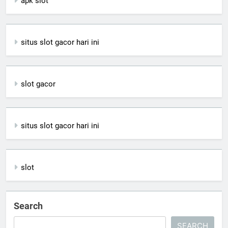
apk slot
situs slot gacor hari ini
slot gacor
situs slot gacor hari ini
slot
Search
SEARCH