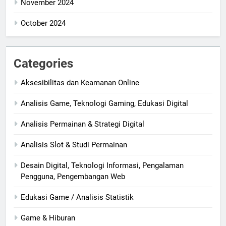
November 2024
October 2024
Categories
Aksesibilitas dan Keamanan Online
Analisis Game, Teknologi Gaming, Edukasi Digital
Analisis Permainan & Strategi Digital
Analisis Slot & Studi Permainan
Desain Digital, Teknologi Informasi, Pengalaman
Pengguna, Pengembangan Web
Edukasi Game / Analisis Statistik
Game & Hiburan