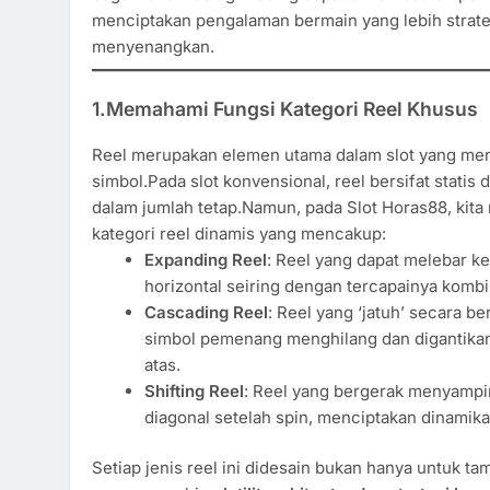
menciptakan pengalaman bermain yang lebih strate
menyenangkan.
1.Memahami Fungsi Kategori Reel Khusus
Reel merupakan elemen utama dalam slot yang me
simbol.Pada slot konvensional, reel bersifat statis 
dalam jumlah tetap.Namun, pada Slot Horas88, kit
kategori reel dinamis yang mencakup:
Expanding Reel
: Reel yang dapat melebar ke 
horizontal seiring dengan tercapainya kombin
Cascading Reel
: Reel yang ‘jatuh’ secara be
simbol pemenang menghilang dan digantikan
atas.
Shifting Reel
: Reel yang bergerak menyampi
diagonal setelah spin, menciptakan dinamik
Setiap jenis reel ini didesain bukan hanya untuk tam