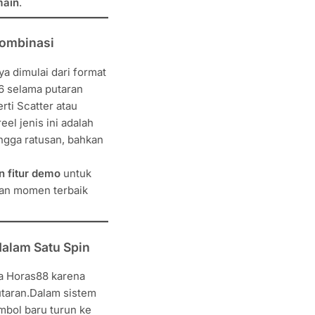
rmain
.
Kombinasi
a dimulai dari format
6 selama putaran
rti Scatter atau
l jenis ini adalah
ngga ratusan, bahkan
 fitur demo
untuk
kan momen terbaik
dalam Satu Spin
na Horas88 karena
utaran.Dalam sistem
imbol baru turun ke