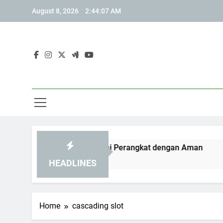
Skip
August 8, 2026
2:44:08 AM
to
content
Cle
Gunakan C
lternatif di Berbagai Perangkat dengan Aman
Bagaiman
5 Months 
HEADLINES
Home
cascading slot