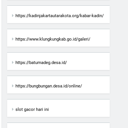
https://kadinjakartautarakota.org/kabar-kadin/
https://www.klungkungkab.go.id/galeri/
https://batumadeg.desa.id/
https://bungbungan.desa.id/online/
slot gacor hari ini