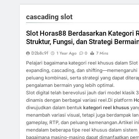
cascading slot
Slot Horas88 Berdasarkan Kategori 
Struktur, Fungsi, dan Strategi Bermai
D2b8c9f
1 Year Ago
0
7 Mins
Pelajari bagaimana kategori reel khusus dalam Slo
expanding, cascading, dan shifting—memengaruhi 
peluang kombinasi, serta strategi yang dapat diter
pengalaman bermain yang lebih optimal.
Slot digital telah berevolusi jauh dari model klasik
dinamis dengan berbagai variasi reel.Di platform
H
diwujudkan dalam bentuk
kategori reel khusus
yang
menambah variasi visual, tetapi juga berdampak la
gameplay, RTP, dan peluang kemenangan.Artikel in
mendalam beberapa tipe reel khusus dalam sistem
bagaimana masing-masing dapat dimanfaatkan pem