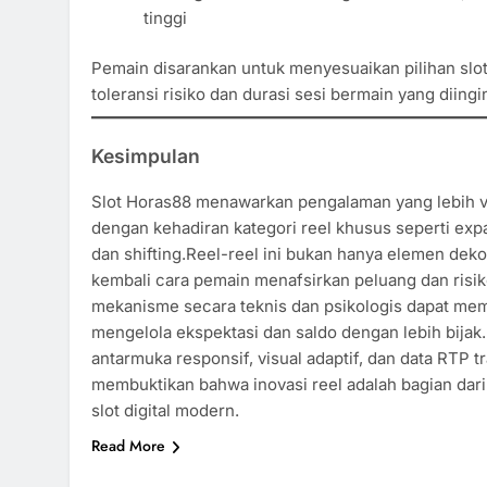
tinggi
Pemain disarankan untuk menyesuaikan pilihan slo
toleransi risiko dan durasi sesi bermain yang diingi
Kesimpulan
Slot Horas88 menawarkan pengalaman yang lebih var
dengan kehadiran kategori reel khusus seperti exp
dan shifting.Reel-reel ini bukan hanya elemen deko
kembali cara pemain menafsirkan peluang dan risi
mekanisme secara teknis dan psikologis dapat me
mengelola ekspektasi dan saldo dengan lebih bija
antarmuka responsif, visual adaptif, dan data RTP 
membuktikan bahwa inovasi reel adalah bagian dari
slot digital modern.
Read More