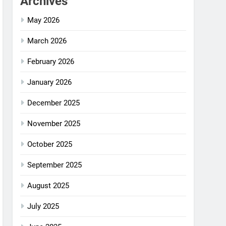
Archives
May 2026
March 2026
February 2026
January 2026
December 2025
November 2025
October 2025
September 2025
August 2025
July 2025