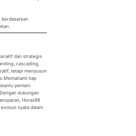
t berdasarkan
nkan.
iatif dan strategis
anding, cascading,
ratif, tetapi menyusun
ko.Memahami tiap
mbantu pemain
k.Dengan dukungan
transparan, Horas88
 evolusi nyata dalam