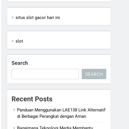
situs slot gacor hari ini
slot
Search
SEARCH
Recent Posts
Panduan Menggunakan LAE138 Link Alternatif
di Berbagai Perangkat dengan Aman
Bagaimana Teknologi Media Membantu