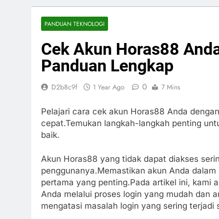
PANDUAN TEKNOLOGI
Cek Akun Horas88 Anda 
Panduan Lengkap
0
D2b8c9f
1 Year Ago
7 Mins
Pelajari cara cek akun Horas88 Anda dengan
cepat.Temukan langkah-langkah penting unt
baik.
Akun Horas88 yang tidak dapat diakses seri
penggunanya.Memastikan akun Anda dalam ko
pertama yang penting.Pada artikel ini, ka
Anda melalui proses login yang mudah dan 
mengatasi masalah login yang sering terjad