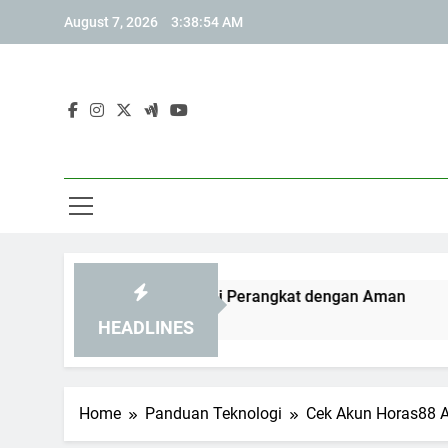
Skip
August 7, 2026
3:38:55 AM
to
content
Cle
Gunakan C
rnatif di Berbagai Perangkat dengan Aman
Bagaimana T
5 Months Ago
HEADLINES
Home
Panduan Teknologi
Cek Akun Horas88 A