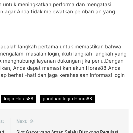
 untuk meningkatkan performa dan mengatasi
n agar Anda tidak melewatkan pembaruan yang
n adalah langkah pertama untuk memastikan bahwa
mengalami masalah login, ikuti langkah-langkah yang
tuk menghubungi layanan dukungan jika perlu.Dengan
erikan, Anda dapat memastikan akun Horas88 Anda
p berhati-hati dan jaga kerahasiaan informasi login
login Horas88
panduan login Horas88
s:
Next:
ri
Slot Gacor yang Aman Selalu Disokong Regulasi