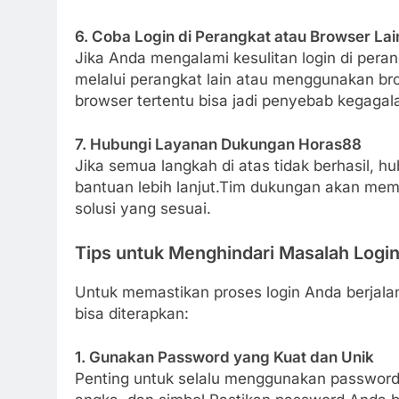
6. Coba Login di Perangkat atau Browser Lai
Jika Anda mengalami kesulitan login di pera
melalui perangkat lain atau menggunakan b
browser tertentu bisa jadi penyebab kegagala
7. Hubungi Layanan Dukungan Horas88
Jika semua langkah di atas tidak berhasil,
bantuan lebih lanjut.Tim dukungan akan mem
solusi yang sesuai.
Tips untuk Menghindari Masalah Logi
Untuk memastikan proses login Anda berjalan
bisa diterapkan:
1. Gunakan Password yang Kuat dan Unik
Penting untuk selalu menggunakan password ya