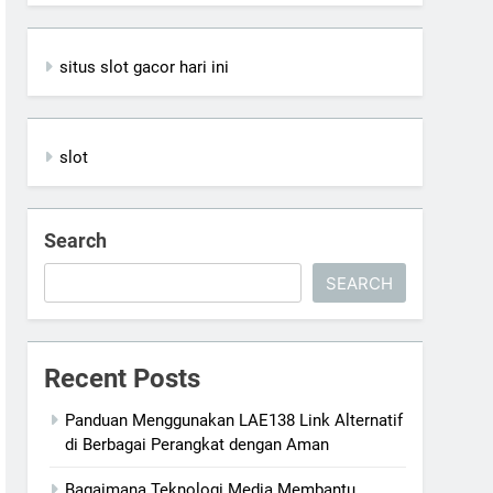
situs slot gacor hari ini
slot
Search
SEARCH
Recent Posts
Panduan Menggunakan LAE138 Link Alternatif
di Berbagai Perangkat dengan Aman
Bagaimana Teknologi Media Membantu