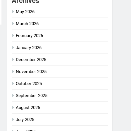
Archives
May 2026
March 2026
February 2026
January 2026
December 2025
November 2025
October 2025
September 2025
August 2025
July 2025