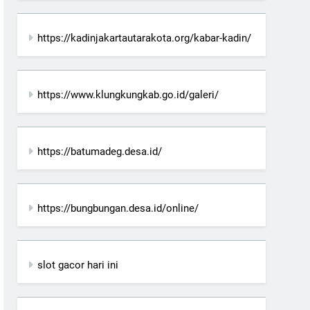
https://kadinjakartautarakota.org/kabar-kadin/
https://www.klungkungkab.go.id/galeri/
https://batumadeg.desa.id/
https://bungbungan.desa.id/online/
slot gacor hari ini