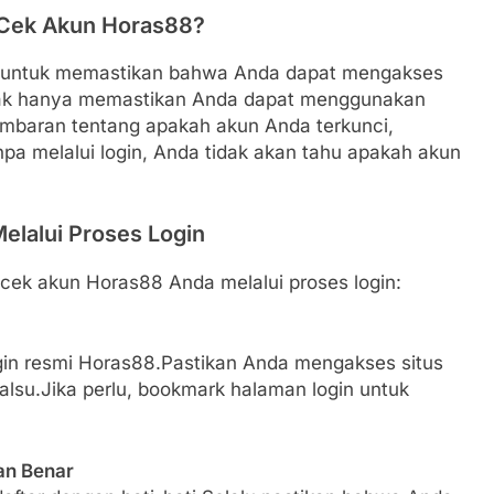
 Cek Akun Horas88?
a untuk memastikan bahwa Anda dapat mengakses
tidak hanya memastikan Anda dapat menggunakan
ambaran tentang apakah akun Anda terkunci,
npa melalui login, Anda tidak akan tahu apakah akun
lalui Proses Login
cek akun Horas88 Anda melalui proses login:
in resmi Horas88.Pastikan Anda mengakses situs
alsu.Jika perlu, bookmark halaman login untuk
an Benar