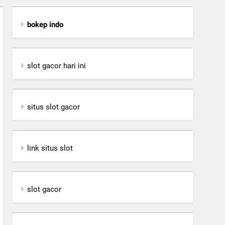
bokep indo
slot gacor hari ini
situs slot gacor
link situs slot
slot gacor