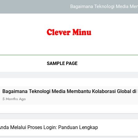
Bagaimana Teknologi Media Memb
Tips Login Tiara4D a
Struktur Halaman Informasi dan Ketentuan di Lebah4D: Fonda
ver Minu
Panduan Menggunakan LAE138 Link Alternat
lever Minu, Aplikasi Yang Memudahkan Manajemen Harian Anda
Bagaimana Teknologi Media Memb
SAMPLE PAGE
Tips Login Tiara4D a
Struktur Halaman Informasi dan Ketentuan di Lebah4D: Fonda
eknologi Media Membantu Kolaborasi Global di Era Digital
nda Melalui Proses Login: Panduan Lengkap