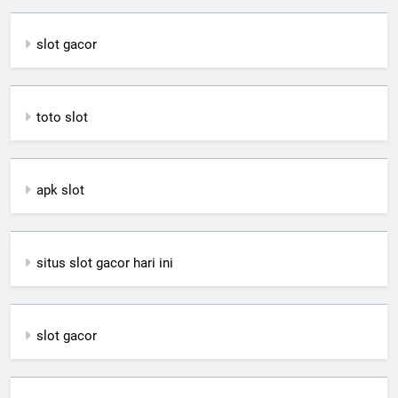
slot gacor
toto slot
apk slot
situs slot gacor hari ini
slot gacor