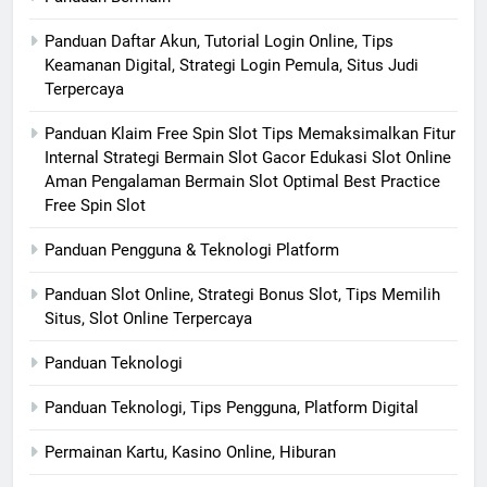
Panduan Daftar Akun, Tutorial Login Online, Tips
Keamanan Digital, Strategi Login Pemula, Situs Judi
Terpercaya
Panduan Klaim Free Spin Slot Tips Memaksimalkan Fitur
Internal Strategi Bermain Slot Gacor Edukasi Slot Online
Aman Pengalaman Bermain Slot Optimal Best Practice
Free Spin Slot
Panduan Pengguna & Teknologi Platform
Panduan Slot Online, Strategi Bonus Slot, Tips Memilih
Situs, Slot Online Terpercaya
Panduan Teknologi
Panduan Teknologi, Tips Pengguna, Platform Digital
Permainan Kartu, Kasino Online, Hiburan