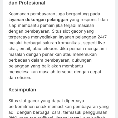
dan Profesional
Keamanan pembayaran juga bergantung pada
layanan dukungan pelanggan
yang responsif dan
siap membantu pemain jika terjadi masalah
dengan pembayaran. Situs slot gacor yang
terpercaya menyediakan layanan pelanggan 24/7
melalui berbagai saluran komunikasi, seperti live
chat, email, atau telepon. Jika pemain mengalami
masalah dengan penarikan atau menemukan
perbedaan dalam pembayaran, dukungan
pelanggan yang baik akan membantu
menyelesaikan masalah tersebut dengan cepat
dan efisien.
Kesimpulan
Situs slot gacor yang dapat dipercaya
berkomitmen untuk memastikan pembayaran yang
adil dengan berbagai cara, termasuk penggunaan
RNG
yang terverifikasi,
lisensi resmi
, audit pihak