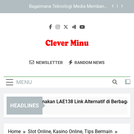
Skip
Tips Login Tiara4D agar Akses Akun Lebih Cepat
to
dan Stabil
content
Struktur Halaman Informasi dan Ketentuan di
Lebah4D: Fondasi Transparansi dan Kepastian
Digital
Panduan Menggunakan LAE138 Link Alternatif di
Berbagai Perangkat dengan Aman
Bagaimana Teknologi Media Membantu
Kolaborasi Global di Era Digital
Clever Minu
Gunakan Clever Minu, Aplikasi Yang
Tips Login Tiara4D agar Akses Akun Lebih Cepat
NEWSLETTER
RANDOM NEWS
dan Stabil
Memudahkan Manajemen Harian Anda
Struktur Halaman Informasi dan Ketentuan di
Dengan Fitur-Fitur Pintar Dan Mudah
Lebah4D: Fondasi Transparansi dan Kepastian
MENU
Digital
Digunakan.
anduan Menggunakan LAE138 Link Alternatif di Berbagai Pe
HEADLINES
Months Ago
Home
Slot Online, Kasino Online, Tips Bermain