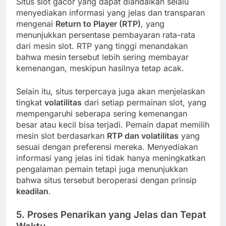
Situs slot gacor yang dapat diandalkan selalu
menyediakan informasi yang jelas dan transparan
mengenai
Return to Player (RTP)
, yang
menunjukkan persentase pembayaran rata-rata
dari mesin slot. RTP yang tinggi menandakan
bahwa mesin tersebut lebih sering membayar
kemenangan, meskipun hasilnya tetap acak.
Selain itu, situs terpercaya juga akan menjelaskan
tingkat
volatilitas
dari setiap permainan slot, yang
mempengaruhi seberapa sering kemenangan
besar atau kecil bisa terjadi. Pemain dapat memilih
mesin slot berdasarkan
RTP dan volatilitas
yang
sesuai dengan preferensi mereka. Menyediakan
informasi yang jelas ini tidak hanya meningkatkan
pengalaman pemain tetapi juga menunjukkan
bahwa situs tersebut beroperasi dengan prinsip
keadilan
.
5.
Proses Penarikan yang Jelas dan Tepat