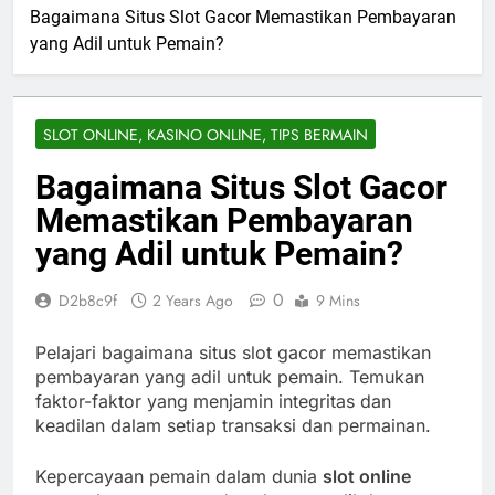
Bagaimana Situs Slot Gacor Memastikan Pembayaran
yang Adil untuk Pemain?
SLOT ONLINE, KASINO ONLINE, TIPS BERMAIN
Bagaimana Situs Slot Gacor
Memastikan Pembayaran
yang Adil untuk Pemain?
0
D2b8c9f
2 Years Ago
9 Mins
Pelajari bagaimana situs slot gacor memastikan
pembayaran yang adil untuk pemain. Temukan
faktor-faktor yang menjamin integritas dan
keadilan dalam setiap transaksi dan permainan.
Kepercayaan pemain dalam dunia
slot online