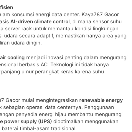
fisien
 dalam konsumsi energi data center. Kaya787 Gacor
asis
AI-driven climate control
, di mana sensor suhu
a server rack untuk memantau kondisi lingkungan
asi udara secara adaptif, memastikan hanya area yang
ran udara dingin.
air cooling
menjadi inovasi penting dalam mengurangi
sional berbasis AC. Teknologi ini tidak hanya
erpanjang umur perangkat keras karena suhu
87 Gacor mulai mengintegrasikan
renewable energy
uk sebagian operasi data centernya. Penggunaan
dengan penyedia energi hijau membantu mengurangi
le power supply (UPS)
dioptimalkan menggunakan
g baterai timbal-asam tradisional.