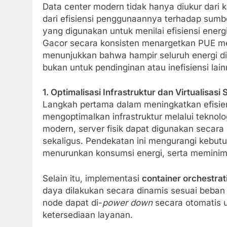
Data center modern tidak hanya diukur dari 
dari efisiensi penggunaannya terhadap sumber
yang digunakan untuk menilai efisiensi energ
Gacor secara konsisten menargetkan PUE men
menunjukkan bahwa hampir seluruh energi d
bukan untuk pendinginan atau inefisiensi lain
1. Optimalisasi Infrastruktur dan Virtualisas
Langkah pertama dalam meningkatkan efisie
mengoptimalkan infrastruktur melalui teknol
modern, server fisik dapat digunakan secara
sekaligus. Pendekatan ini mengurangi kebut
menurunkan konsumsi energi, serta meminima
Selain itu, implementasi
container orchestrat
daya dilakukan secara dinamis sesuai beban 
node dapat di-
power down
secara otomatis 
ketersediaan layanan.