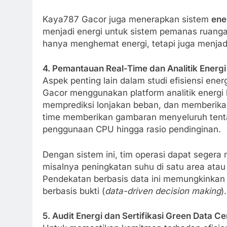
Kaya787 Gacor juga menerapkan sistem
ene
menjadi energi untuk sistem pemanas ruangan
hanya menghemat energi, tetapi juga menja
4. Pemantauan Real-Time dan Analitik Energi
Aspek penting lain dalam studi efisiensi en
Gacor menggunakan platform analitik energi 
memprediksi lonjakan beban, dan memberikan
time memberikan gambaran menyeluruh tentang
penggunaan CPU hingga rasio pendinginan.
Dengan sistem ini, tim operasi dapat segera
misalnya peningkatan suhu di satu area atau
Pendekatan berbasis data ini memungkinkan
berbasis bukti (
data-driven decision making
).
5. Audit Energi dan Sertifikasi Green Data Ce