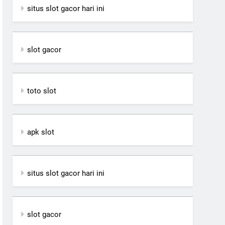
situs slot gacor hari ini
slot gacor
toto slot
apk slot
situs slot gacor hari ini
slot gacor