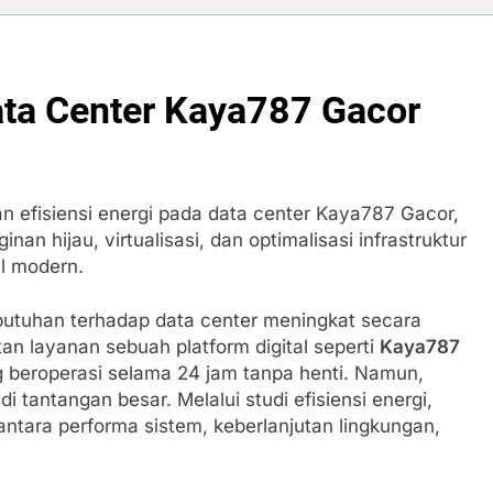
Data Center Kaya787 Gacor
n efisiensi energi pada data center Kaya787 Gacor,
an hijau, virtualisasi, dan optimalisasi infrastruktur
l modern.
butuhan terhadap data center meningkat secara
an layanan sebuah platform digital seperti
Kaya787
ng beroperasi selama 24 jam tanpa henti. Namun,
i tantangan besar. Melalui studi efisiensi energi,
ara performa sistem, keberlanjutan lingkungan,