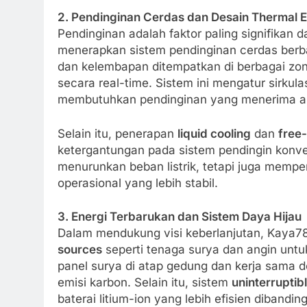
2. Pendinginan Cerdas dan Desain Thermal E
Pendinginan adalah faktor paling signifikan
menerapkan sistem pendinginan cerdas berb
dan kelembapan ditempatkan di berbagai zon
secara real-time. Sistem ini mengatur sirkul
membutuhkan pendinginan yang menerima ali
Selain itu, penerapan
liquid cooling
dan
free-
ketergantungan pada sistem pendingin konven
menurunkan beban listrik, tetapi juga memp
operasional yang lebih stabil.
3. Energi Terbarukan dan Sistem Daya Hijau
Dalam mendukung visi keberlanjutan, Kaya7
sources
seperti tenaga surya dan angin unt
panel surya di atap gedung dan kerja sama 
emisi karbon. Selain itu, sistem
uninterruptib
baterai litium-ion yang lebih efisien dibandin