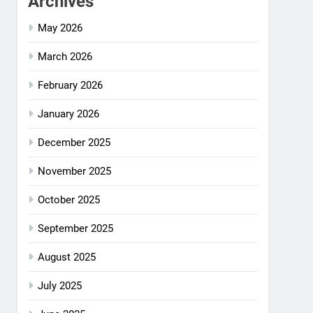
Archives
May 2026
March 2026
February 2026
January 2026
December 2025
November 2025
October 2025
September 2025
August 2025
July 2025