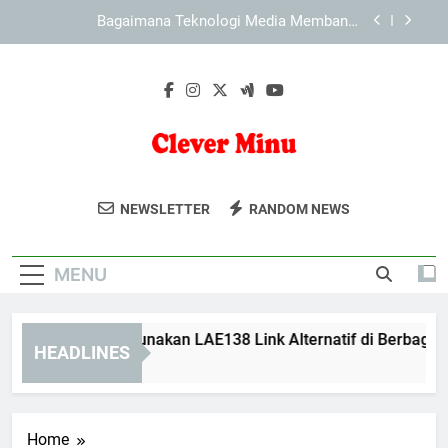
Kolaborasi Global di Era Digital
Skip
Tips Login Tiara4D agar Akses Akun Lebih Cepat
to
dan Stabil
content
Struktur Halaman Informasi dan Ketentuan di
Lebah4D: Fondasi Transparansi dan Kepastian
Digital
Panduan Menggunakan LAE138 Link Alternatif di
Berbagai Perangkat dengan Aman
Bagaimana Teknologi Media Membantu
Kolaborasi Global di Era Digital
Clever Minu
Gunakan Clever Minu, Aplikasi Yang
Tips Login Tiara4D agar Akses Akun Lebih Cepat
NEWSLETTER
RANDOM NEWS
dan Stabil
Memudahkan Manajemen Harian Anda
Dengan Fitur-Fitur Pintar Dan Mudah
Struktur Halaman Informasi dan Ketentuan di
Lebah4D: Fondasi Transparansi dan Kepastian
MENU
Digunakan.
Digital
Panduan Menggunakan LAE138 Link Alternatif di Berbagai P
HEADLINES
3 Months Ago
Home