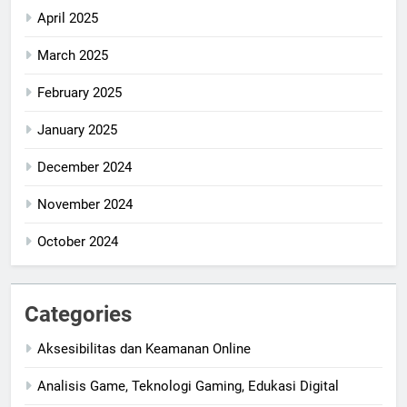
April 2025
March 2025
February 2025
January 2025
December 2024
November 2024
October 2024
Categories
Aksesibilitas dan Keamanan Online
Analisis Game, Teknologi Gaming, Edukasi Digital