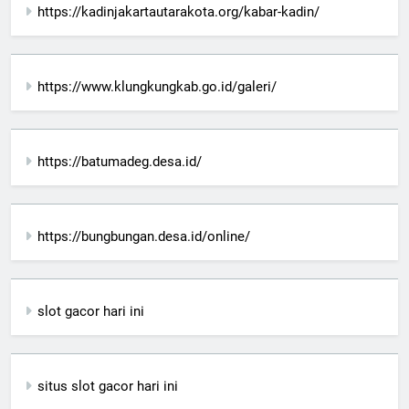
https://kadinjakartautarakota.org/kabar-kadin/
https://www.klungkungkab.go.id/galeri/
https://batumadeg.desa.id/
https://bungbungan.desa.id/online/
slot gacor hari ini
situs slot gacor hari ini