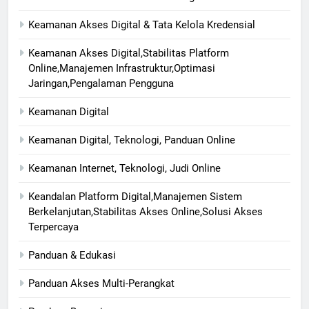
Keamanan Akses Digital & Tata Kelola Kredensial
Keamanan Akses Digital,Stabilitas Platform
Online,Manajemen Infrastruktur,Optimasi
Jaringan,Pengalaman Pengguna
Keamanan Digital
Keamanan Digital, Teknologi, Panduan Online
Keamanan Internet, Teknologi, Judi Online
Keandalan Platform Digital,Manajemen Sistem
Berkelanjutan,Stabilitas Akses Online,Solusi Akses
Terpercaya
Panduan & Edukasi
Panduan Akses Multi-Perangkat