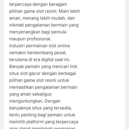
terpercaya dengan beragam
pilihan game slot resmi. Main lebih
aman, menang lebih mudah, dan
nikmati pengalaman bermain yang
menyenangkan bagi pemula
maupun profesional.
Industri permainan slot online
semakin berkembang pesat,
terutama di era digital saat ini.
Banyak pemain yang mencari link
situs slot gacor dengan berbagai
pilihan game slot resmi untuk
memastikan pengalaman bermain
yang aman sekaligus
menguntungkan. Dengan
banyaknya situs yang tersedia,
tentu penting bagi pemain untuk
memilih platform yang terpercaya
agar dapat menikmati permainan