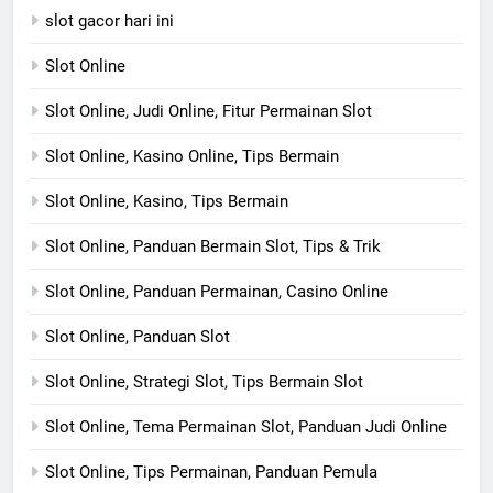
slot gacor hari ini
Slot Online
Slot Online, Judi Online, Fitur Permainan Slot
Slot Online, Kasino Online, Tips Bermain
Slot Online, Kasino, Tips Bermain
Slot Online, Panduan Bermain Slot, Tips & Trik
Slot Online, Panduan Permainan, Casino Online
Slot Online, Panduan Slot
Slot Online, Strategi Slot, Tips Bermain Slot
Slot Online, Tema Permainan Slot, Panduan Judi Online
Slot Online, Tips Permainan, Panduan Pemula