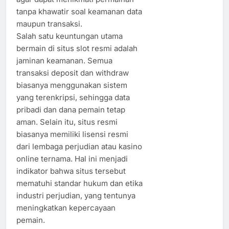
tanpa khawatir soal keamanan data
maupun transaksi.
Salah satu keuntungan utama
bermain di situs slot resmi adalah
jaminan keamanan. Semua
transaksi deposit dan withdraw
biasanya menggunakan sistem
yang terenkripsi, sehingga data
pribadi dan dana pemain tetap
aman. Selain itu, situs resmi
biasanya memiliki lisensi resmi
dari lembaga perjudian atau kasino
online ternama. Hal ini menjadi
indikator bahwa situs tersebut
mematuhi standar hukum dan etika
industri perjudian, yang tentunya
meningkatkan kepercayaan
pemain.