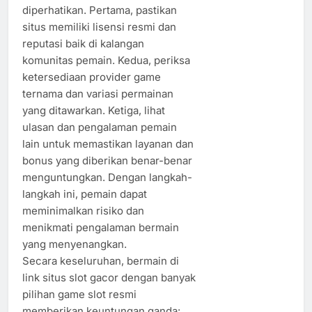
diperhatikan. Pertama, pastikan
situs memiliki lisensi resmi dan
reputasi baik di kalangan
komunitas pemain. Kedua, periksa
ketersediaan provider game
ternama dan variasi permainan
yang ditawarkan. Ketiga, lihat
ulasan dan pengalaman pemain
lain untuk memastikan layanan dan
bonus yang diberikan benar-benar
menguntungkan. Dengan langkah-
langkah ini, pemain dapat
meminimalkan risiko dan
menikmati pengalaman bermain
yang menyenangkan.
Secara keseluruhan, bermain di
link situs slot gacor dengan banyak
pilihan game slot resmi
memberikan keuntungan ganda: