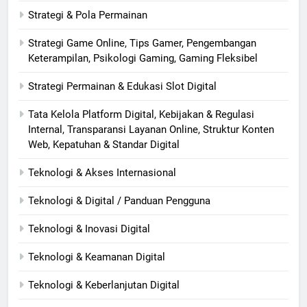
Strategi & Pola Permainan
Strategi Game Online, Tips Gamer, Pengembangan
Keterampilan, Psikologi Gaming, Gaming Fleksibel
Strategi Permainan & Edukasi Slot Digital
Tata Kelola Platform Digital, Kebijakan & Regulasi
Internal, Transparansi Layanan Online, Struktur Konten
Web, Kepatuhan & Standar Digital
Teknologi & Akses Internasional
Teknologi & Digital / Panduan Pengguna
Teknologi & Inovasi Digital
Teknologi & Keamanan Digital
Teknologi & Keberlanjutan Digital