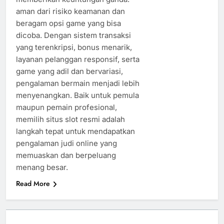
aman dari risiko keamanan dan
beragam opsi game yang bisa
dicoba. Dengan sistem transaksi
yang terenkripsi, bonus menarik,
layanan pelanggan responsif, serta
game yang adil dan bervariasi,
pengalaman bermain menjadi lebih
menyenangkan. Baik untuk pemula
maupun pemain profesional,
memilih situs slot resmi adalah
langkah tepat untuk mendapatkan
pengalaman judi online yang
memuaskan dan berpeluang
menang besar.
Read More