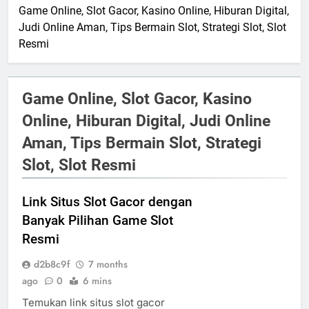
Game Online, Slot Gacor, Kasino Online, Hiburan Digital,
Judi Online Aman, Tips Bermain Slot, Strategi Slot, Slot
Resmi
Game Online, Slot Gacor, Kasino
Online, Hiburan Digital, Judi Online
Aman, Tips Bermain Slot, Strategi
Slot, Slot Resmi
Link Situs Slot Gacor dengan
Banyak Pilihan Game Slot
Resmi
d2b8c9f
7 months
ago
0
6 mins
Temukan link situs slot gacor