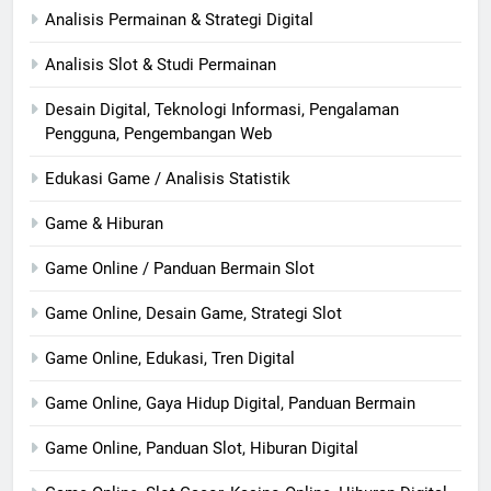
Analisis Permainan & Strategi Digital
Analisis Slot & Studi Permainan
Desain Digital, Teknologi Informasi, Pengalaman
Pengguna, Pengembangan Web
Edukasi Game / Analisis Statistik
Game & Hiburan
Game Online / Panduan Bermain Slot
Game Online, Desain Game, Strategi Slot
Game Online, Edukasi, Tren Digital
Game Online, Gaya Hidup Digital, Panduan Bermain
Game Online, Panduan Slot, Hiburan Digital