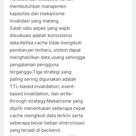
membutuhkan manajemen
kapasitas dan mekanisme
invalidasi yang matang.
Salah satu aspek yang wajib
dievaluasi adalah konsistensi
data.Ketika cache tidak mengikuti
pembaruan terbaru, sistem dapat
menghasilkan data usang sehingga
pengalaman pengguna
terganggu.Tiga strategi yang
paling sering digunakan adalah
TTL-based invalidation, event-
based invalidation, dan write-
through strategy.Mekanisme yang
dipilih menentukan seberapa cepat
cache mengikuti data terkini serta
seberapa besar beban sinkronisasi
yang terjadi di backend.