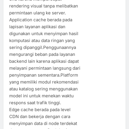
rendering visual tanpa melibatkan
permintaan ulang ke server.
Application cache berada pada
lapisan layanan aplikasi dan
digunakan untuk menyimpan hasil
komputasi atau data ringan yang
sering dipanggil.Penggunaannya
mengurangi beban pada layanan
backend lain karena aplikasi dapat
melayani permintaan langsung dari
penyimpanan sementara.Platform
yang memiliki modul rekomendasi
atau katalog sering menggunakan
model ini untuk menekan waktu
respons saat trafik tinggi.
Edge cache berada pada level
CDN dan bekerja dengan cara
menyimpan data di node terdekat