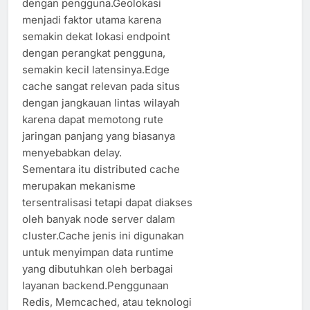
dengan pengguna.Geolokasi
menjadi faktor utama karena
semakin dekat lokasi endpoint
dengan perangkat pengguna,
semakin kecil latensinya.Edge
cache sangat relevan pada situs
dengan jangkauan lintas wilayah
karena dapat memotong rute
jaringan panjang yang biasanya
menyebabkan delay.
Sementara itu distributed cache
merupakan mekanisme
tersentralisasi tetapi dapat diakses
oleh banyak node server dalam
cluster.Cache jenis ini digunakan
untuk menyimpan data runtime
yang dibutuhkan oleh berbagai
layanan backend.Penggunaan
Redis, Memcached, atau teknologi