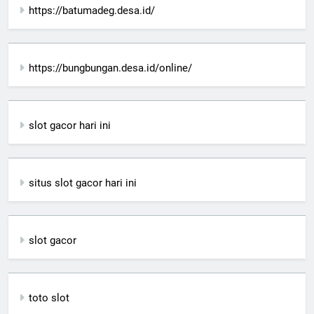
https://batumadeg.desa.id/
https://bungbungan.desa.id/online/
slot gacor hari ini
situs slot gacor hari ini
slot gacor
toto slot