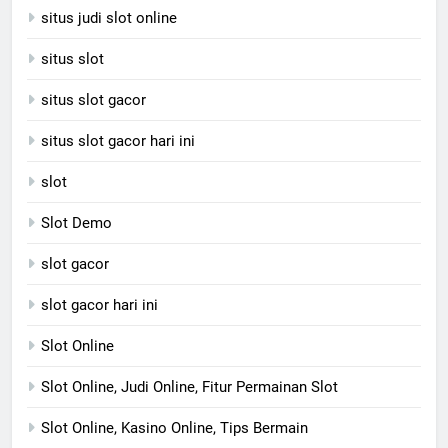
situs judi slot online
situs slot
situs slot gacor
situs slot gacor hari ini
slot
Slot Demo
slot gacor
slot gacor hari ini
Slot Online
Slot Online, Judi Online, Fitur Permainan Slot
Slot Online, Kasino Online, Tips Bermain