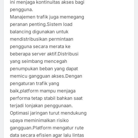
ini menjaga kontinuitas akses bagi
pengguna.
Manajemen trafik juga memegang
peranan penting.Sistem load
balancing digunakan untuk
mendistribusikan permintaan
pengguna secara merata ke
beberapa server aktif.Distribusi
yang seimbang mencegah
penumpukan beban yang dapat
memicu gangguan akses.Dengan
pengaturan trafik yang
baik,platform mampu menjaga
performa tetap stabil bahkan saat
terjadi lonjakan penggunaan.
Optimasi jaringan turut mendukung
upaya meminimalkan risiko
gangguan.Platform mengatur rute
data secara efisien agar lalu lintas