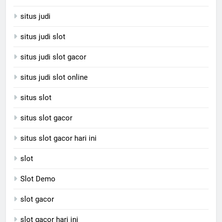
situs judi
situs judi slot
situs judi slot gacor
situs judi slot online
situs slot
situs slot gacor
situs slot gacor hari ini
slot
Slot Demo
slot gacor
slot gacor hari ini