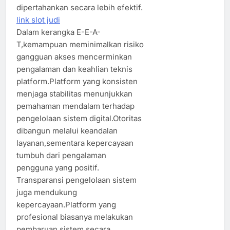
dipertahankan secara lebih efektif.
link slot judi
Dalam kerangka E-E-A-
T,kemampuan meminimalkan risiko
gangguan akses mencerminkan
pengalaman dan keahlian teknis
platform.Platform yang konsisten
menjaga stabilitas menunjukkan
pemahaman mendalam terhadap
pengelolaan sistem digital.Otoritas
dibangun melalui keandalan
layanan,sementara kepercayaan
tumbuh dari pengalaman
pengguna yang positif.
Transparansi pengelolaan sistem
juga mendukung
kepercayaan.Platform yang
profesional biasanya melakukan
pembaruan sistem secara