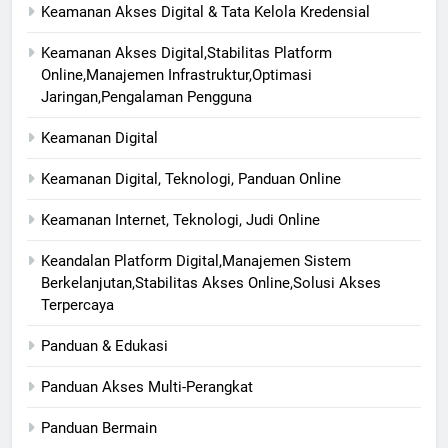
Keamanan Akses Digital & Tata Kelola Kredensial
Keamanan Akses Digital,Stabilitas Platform
Online,Manajemen Infrastruktur,Optimasi
Jaringan,Pengalaman Pengguna
Keamanan Digital
Keamanan Digital, Teknologi, Panduan Online
Keamanan Internet, Teknologi, Judi Online
Keandalan Platform Digital,Manajemen Sistem
Berkelanjutan,Stabilitas Akses Online,Solusi Akses
Terpercaya
Panduan & Edukasi
Panduan Akses Multi-Perangkat
Panduan Bermain