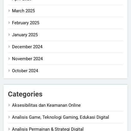
March 2025
February 2025
January 2025
December 2024
November 2024
October 2024
Categories
Aksesibilitas dan Keamanan Online
Analisis Game, Teknologi Gaming, Edukasi Digital
Analisis Permainan & Strategi Digital