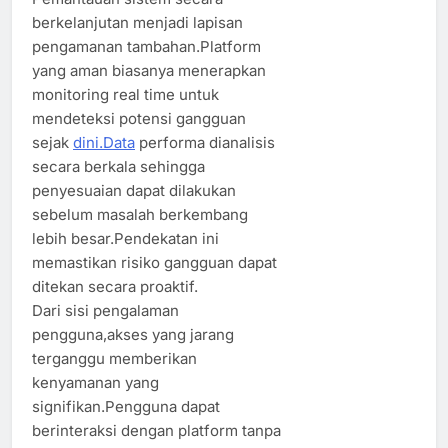
berkelanjutan menjadi lapisan
pengamanan tambahan.Platform
yang aman biasanya menerapkan
monitoring real time untuk
mendeteksi potensi gangguan
sejak
dini.Data
performa dianalisis
secara berkala sehingga
penyesuaian dapat dilakukan
sebelum masalah berkembang
lebih besar.Pendekatan ini
memastikan risiko gangguan dapat
ditekan secara proaktif.
Dari sisi pengalaman
pengguna,akses yang jarang
terganggu memberikan
kenyamanan yang
signifikan.Pengguna dapat
berinteraksi dengan platform tanpa