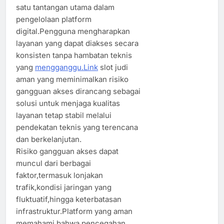
satu tantangan utama dalam
pengelolaan platform
digital.Pengguna mengharapkan
layanan yang dapat diakses secara
konsisten tanpa hambatan teknis
yang
mengganggu.Link
slot judi
aman yang meminimalkan risiko
gangguan akses dirancang sebagai
solusi untuk menjaga kualitas
layanan tetap stabil melalui
pendekatan teknis yang terencana
dan berkelanjutan.
Risiko gangguan akses dapat
muncul dari berbagai
faktor,termasuk lonjakan
trafik,kondisi jaringan yang
fluktuatif,hingga keterbatasan
infrastruktur.Platform yang aman
memahami bahwa pencegahan