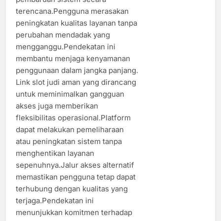
terencana.Pengguna merasakan
peningkatan kualitas layanan tanpa
perubahan mendadak yang
mengganggu.Pendekatan ini
membantu menjaga kenyamanan
penggunaan dalam jangka panjang.
Link slot judi aman yang dirancang
untuk meminimalkan gangguan
akses juga memberikan
fleksibilitas operasional.Platform
dapat melakukan pemeliharaan
atau peningkatan sistem tanpa
menghentikan layanan
sepenuhnya.Jalur akses alternatif
memastikan pengguna tetap dapat
terhubung dengan kualitas yang
terjaga.Pendekatan ini
menunjukkan komitmen terhadap