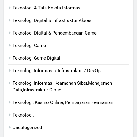
Teknologi & Tata Kelola Informasi
Teknologi Digital & Infrastruktur Akses
Teknologi Digital & Pengembangan Game
Teknologi Game
Teknologi Game Digital
Teknologi Informasi / Infrastruktur / DevOps
Teknologi Informasi,Keamanan Siber,Manajemen
Data,Infrastruktur Cloud
Teknologi, Kasino Online, Pembayaran Permainan
Teknologi.
Uncategorized