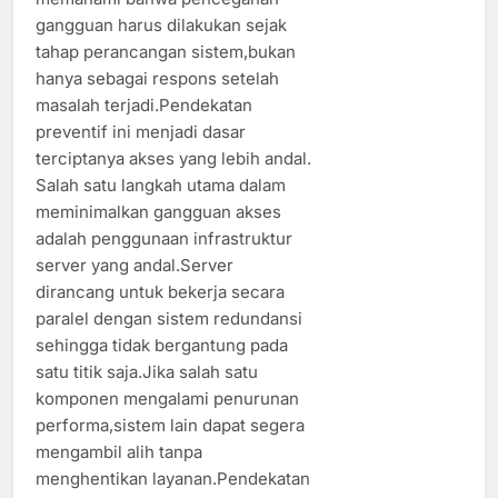
gangguan harus dilakukan sejak
tahap perancangan sistem,bukan
hanya sebagai respons setelah
masalah terjadi.Pendekatan
preventif ini menjadi dasar
terciptanya akses yang lebih andal.
Salah satu langkah utama dalam
meminimalkan gangguan akses
adalah penggunaan infrastruktur
server yang andal.Server
dirancang untuk bekerja secara
paralel dengan sistem redundansi
sehingga tidak bergantung pada
satu titik saja.Jika salah satu
komponen mengalami penurunan
performa,sistem lain dapat segera
mengambil alih tanpa
menghentikan layanan.Pendekatan