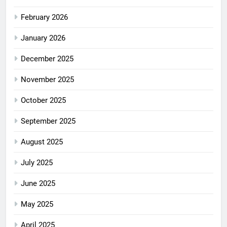
February 2026
January 2026
December 2025
November 2025
October 2025
September 2025
August 2025
July 2025
June 2025
May 2025
April 2025