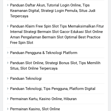
Panduan Daftar Akun, Tutorial Login Online, Tips
Keamanan Digital, Strategi Login Pemula, Situs Judi
Terpercaya
Panduan Klaim Free Spin Slot Tips Memaksimalkan Fitur
Internal Strategi Bermain Slot Gacor Edukasi Slot Online
Aman Pengalaman Bermain Slot Optimal Best Practice
Free Spin Slot
Panduan Pengguna & Teknologi Platform
Panduan Slot Online, Strategi Bonus Slot, Tips Memilih
Situs, Slot Online Terpercaya
Panduan Teknologi
Panduan Teknologi, Tips Pengguna, Platform Digital
Permainan Kartu, Kasino Online, Hiburan
Permainan Kasino, Slot Online