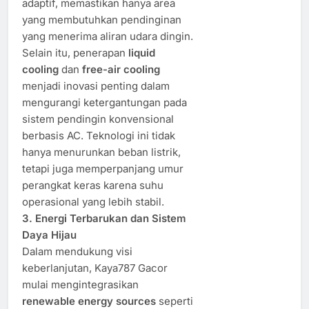
adaptif, memastikan hanya area
yang membutuhkan pendinginan
yang menerima aliran udara dingin.
Selain itu, penerapan
liquid
cooling
dan
free-air cooling
menjadi inovasi penting dalam
mengurangi ketergantungan pada
sistem pendingin konvensional
berbasis AC. Teknologi ini tidak
hanya menurunkan beban listrik,
tetapi juga memperpanjang umur
perangkat keras karena suhu
operasional yang lebih stabil.
3. Energi Terbarukan dan Sistem
Daya Hijau
Dalam mendukung visi
keberlanjutan, Kaya787 Gacor
mulai mengintegrasikan
renewable energy sources
seperti