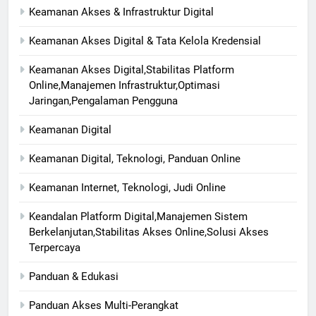
Keamanan Akses & Infrastruktur Digital
Keamanan Akses Digital & Tata Kelola Kredensial
Keamanan Akses Digital,Stabilitas Platform
Online,Manajemen Infrastruktur,Optimasi
Jaringan,Pengalaman Pengguna
Keamanan Digital
Keamanan Digital, Teknologi, Panduan Online
Keamanan Internet, Teknologi, Judi Online
Keandalan Platform Digital,Manajemen Sistem
Berkelanjutan,Stabilitas Akses Online,Solusi Akses
Terpercaya
Panduan & Edukasi
Panduan Akses Multi-Perangkat