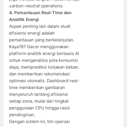
carbon-neutral operations
.
4. Pemantauan Real-Time dan
Analitik Energi
Aspek penting lain dalam studi
efisiensi energi adalah
pemantauan yang berkelanjutan.
Kaya787 Gacor menggunakan
platform analitik energi berbasis AI
untuk menganalisis pola konsumsi
daya, memprediksi lonjakan beban,
dan memberikan rekomendasi
optimasi otomatis. Dashboard real-
time memberikan gambaran
menyeluruh tentang efisiensi
setiap zona, mulai dari tingkat
penggunaan CPU hingga rasio
pendinginan.
Dengan sistem ini, tim operasi