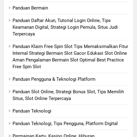
Panduan Bermain
Panduan Daftar Akun, Tutorial Login Online, Tips
Keamanan Digital, Strategi Login Pemula, Situs Judi
Terpercaya
Panduan Klaim Free Spin Slot Tips Memaksimalkan Fitur
Internal Strategi Bermain Slot Gacor Edukasi Slot Online
Aman Pengalaman Bermain Slot Optimal Best Practice
Free Spin Slot
Panduan Pengguna & Teknologi Platform
Panduan Slot Online, Strategi Bonus Slot, Tips Memilih
Situs, Slot Online Terpercaya
Panduan Teknologi
Panduan Teknologi, Tips Pengguna, Platform Digital
Permainan Kartu, Kasino Online, Hiburan