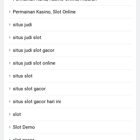
Permainan Kasino, Slot Online
situs judi
situs judi slot
situs judi slot gacor
situs judi slot online
situs slot
situs slot gacor
situs slot gacor hari ini
slot
Slot Demo
slot gacor