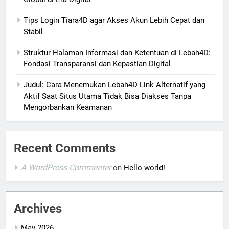
Tips Login Tiara4D agar Akses Akun Lebih Cepat dan
Stabil
Struktur Halaman Informasi dan Ketentuan di Lebah4D:
Fondasi Transparansi dan Kepastian Digital
Judul: Cara Menemukan Lebah4D Link Alternatif yang
Aktif Saat Situs Utama Tidak Bisa Diakses Tanpa
Mengorbankan Keamanan
Recent Comments
A WordPress Commenter
on
Hello world!
Archives
May 2026