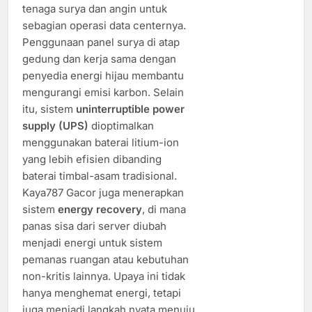
tenaga surya dan angin untuk
sebagian operasi data centernya.
Penggunaan panel surya di atap
gedung dan kerja sama dengan
penyedia energi hijau membantu
mengurangi emisi karbon. Selain
itu, sistem
uninterruptible power
supply (UPS)
dioptimalkan
menggunakan baterai litium-ion
yang lebih efisien dibanding
baterai timbal-asam tradisional.
Kaya787 Gacor juga menerapkan
sistem
energy recovery
, di mana
panas sisa dari server diubah
menjadi energi untuk sistem
pemanas ruangan atau kebutuhan
non-kritis lainnya. Upaya ini tidak
hanya menghemat energi, tetapi
juga menjadi langkah nyata menuju