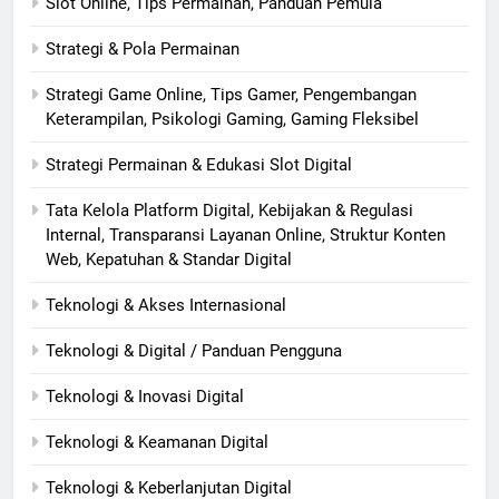
Slot Online, Tips Permainan, Panduan Pemula
Strategi & Pola Permainan
Strategi Game Online, Tips Gamer, Pengembangan
Keterampilan, Psikologi Gaming, Gaming Fleksibel
Strategi Permainan & Edukasi Slot Digital
Tata Kelola Platform Digital, Kebijakan & Regulasi
Internal, Transparansi Layanan Online, Struktur Konten
Web, Kepatuhan & Standar Digital
Teknologi & Akses Internasional
Teknologi & Digital / Panduan Pengguna
Teknologi & Inovasi Digital
Teknologi & Keamanan Digital
Teknologi & Keberlanjutan Digital