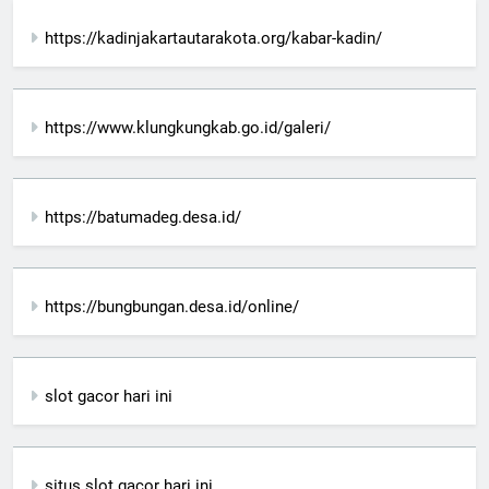
https://kadinjakartautarakota.org/kabar-kadin/
https://www.klungkungkab.go.id/galeri/
https://batumadeg.desa.id/
https://bungbungan.desa.id/online/
slot gacor hari ini
situs slot gacor hari ini