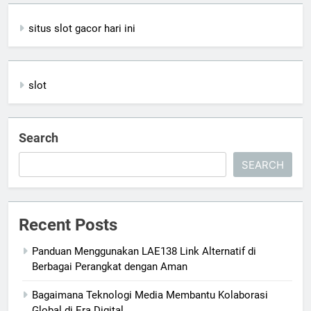
situs slot gacor hari ini
slot
Search
SEARCH
Recent Posts
Panduan Menggunakan LAE138 Link Alternatif di
Berbagai Perangkat dengan Aman
Bagaimana Teknologi Media Membantu Kolaborasi
Global di Era Digital