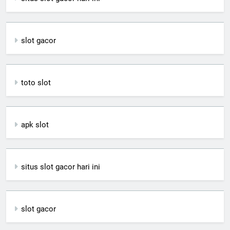
slot gacor
toto slot
apk slot
situs slot gacor hari ini
slot gacor