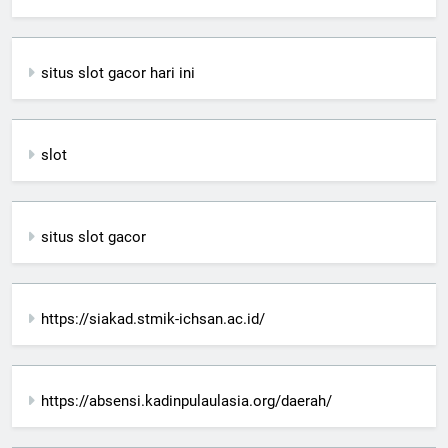
situs slot gacor hari ini
slot
situs slot gacor
https://siakad.stmik-ichsan.ac.id/
https://absensi.kadinpulaulasia.org/daerah/