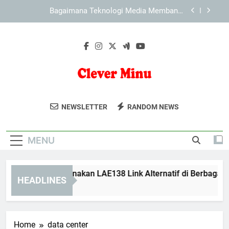
Skip
Tips Login Tiara4D agar Akses Akun Lebih Cepat
to
dan Stabil
content
Struktur Halaman Informasi dan Ketentuan di
Lebah4D: Fondasi Transparansi dan Kepastian
Digital
Panduan Menggunakan LAE138 Link Alternatif di
Berbagai Perangkat dengan Aman
Bagaimana Teknologi Media Membantu
Kolaborasi Global di Era Digital
Clever Minu
Gunakan Clever Minu, Aplikasi Yang
Tips Login Tiara4D agar Akses Akun Lebih Cepat
NEWSLETTER
RANDOM NEWS
dan Stabil
Memudahkan Manajemen Harian Anda
Struktur Halaman Informasi dan Ketentuan di
Dengan Fitur-Fitur Pintar Dan Mudah
Lebah4D: Fondasi Transparansi dan Kepastian
MENU
Digital
Digunakan.
anduan Menggunakan LAE138 Link Alternatif di Berbagai Pe
HEADLINES
 Months Ago
Home
data center