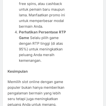
free spins, atau cashback
untuk pemain baru maupun
lama. Manfaatkan promo ini
untuk memperbesar modal
bermain Anda.
Perhatikan Persentase RTP
Game
Selalu pilih game
dengan RTP tinggi (di atas
95%) untuk meningkatkan
peluang Anda meraih
kemenangan.
Kesimpulan
Memilih slot online dengan game
populer bukan hanya memberikan
pengalaman bermain yang lebih
seru tetapi juga meningkatkan
peluang Anda untuk menang.