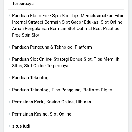
Terpercaya
Panduan Klaim Free Spin Slot Tips Memaksimalkan Fitur
Internal Strategi Bermain Slot Gacor Edukasi Slot Online
Aman Pengalaman Bermain Slot Optimal Best Practice
Free Spin Slot
Panduan Pengguna & Teknologi Platform
Panduan Slot Online, Strategi Bonus Slot, Tips Memilih
Situs, Slot Online Terpercaya
Panduan Teknologi
Panduan Teknologi, Tips Pengguna, Platform Digital
Permainan Kartu, Kasino Online, Hiburan
Permainan Kasino, Slot Online
situs judi