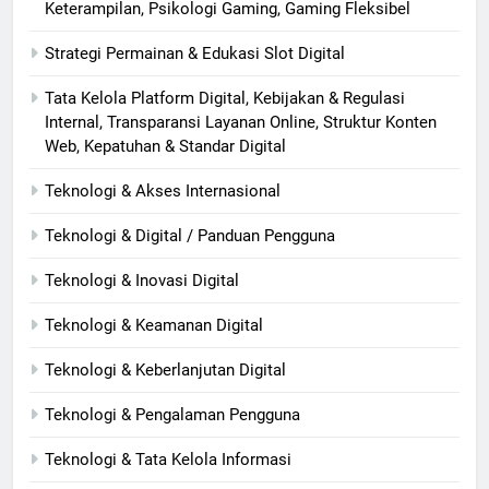
Keterampilan, Psikologi Gaming, Gaming Fleksibel
Strategi Permainan & Edukasi Slot Digital
Tata Kelola Platform Digital, Kebijakan & Regulasi
Internal, Transparansi Layanan Online, Struktur Konten
Web, Kepatuhan & Standar Digital
Teknologi & Akses Internasional
Teknologi & Digital / Panduan Pengguna
Teknologi & Inovasi Digital
Teknologi & Keamanan Digital
Teknologi & Keberlanjutan Digital
Teknologi & Pengalaman Pengguna
Teknologi & Tata Kelola Informasi