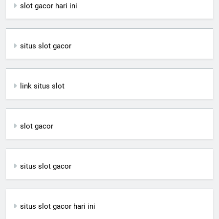
slot gacor hari ini
situs slot gacor
link situs slot
slot gacor
situs slot gacor
situs slot gacor hari ini