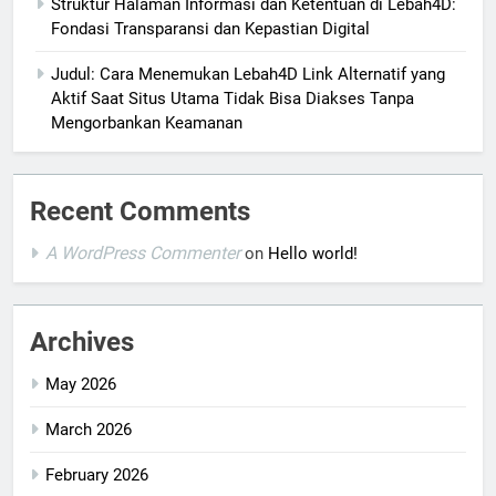
Struktur Halaman Informasi dan Ketentuan di Lebah4D:
Fondasi Transparansi dan Kepastian Digital
Judul: Cara Menemukan Lebah4D Link Alternatif yang
Aktif Saat Situs Utama Tidak Bisa Diakses Tanpa
Mengorbankan Keamanan
Recent Comments
A WordPress Commenter
on
Hello world!
Archives
May 2026
March 2026
February 2026