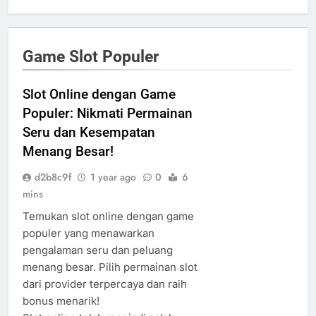
Game Slot Populer
Slot Online dengan Game
Populer: Nikmati Permainan
Seru dan Kesempatan
Menang Besar!
d2b8c9f
1 year ago
0
6
mins
Temukan slot online dengan game
populer yang menawarkan
pengalaman seru dan peluang
menang besar. Pilih permainan slot
dari provider terpercaya dan raih
bonus menarik!