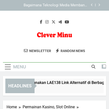
Skip
Tips Login Tiara4D agar Akses Akun Lebih Cepat
to
dan Stabil
content
Struktur Halaman Informasi dan Ketentuan di
Lebah4D: Fondasi Transparansi dan Kepastian
Digital
Panduan Menggunakan LAE138 Link Alternatif di
Berbagai Perangkat dengan Aman
Bagaimana Teknologi Media Membantu
Kolaborasi Global di Era Digital
Clever Minu
Gunakan Clever Minu, Aplikasi Yang
Tips Login Tiara4D agar Akses Akun Lebih Cepat
NEWSLETTER
RANDOM NEWS
dan Stabil
Memudahkan Manajemen Harian Anda
Struktur Halaman Informasi dan Ketentuan di
Dengan Fitur-Fitur Pintar Dan Mudah
Lebah4D: Fondasi Transparansi dan Kepastian
MENU
Digunakan.
Digital
Panduan Menggunakan LAE138 Link Alternatif di Berbagai Pe
HEADLINES
 Months Ago
Home
Permainan Kasino, Slot Online