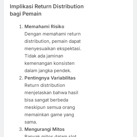
Implikasi Return Distribution
bagi Pemain
Memahami Risiko
Dengan memahami return
distribution, pemain dapat
menyesuaikan ekspektasi.
Tidak ada jaminan
kemenangan konsisten
dalam jangka pendek.
Pentingnya Variabilitas
Return distribution
menjelaskan bahwa hasil
bisa sangat berbeda
meskipun semua orang
memainkan game yang
sama.
Mengurangi Mitos
Banyak mitos dalam slot