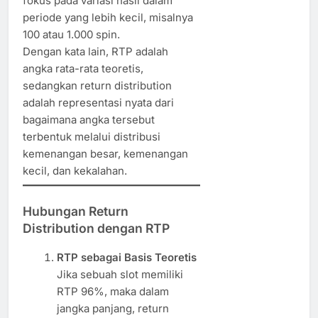
fokus pada variasi hasil dalam
periode yang lebih kecil, misalnya
100 atau 1.000 spin.
Dengan kata lain, RTP adalah
angka rata-rata teoretis,
sedangkan return distribution
adalah representasi nyata dari
bagaimana angka tersebut
terbentuk melalui distribusi
kemenangan besar, kemenangan
kecil, dan kekalahan.
Hubungan Return
Distribution dengan RTP
RTP sebagai Basis Teoretis
Jika sebuah slot memiliki
RTP 96%, maka dalam
jangka panjang, return