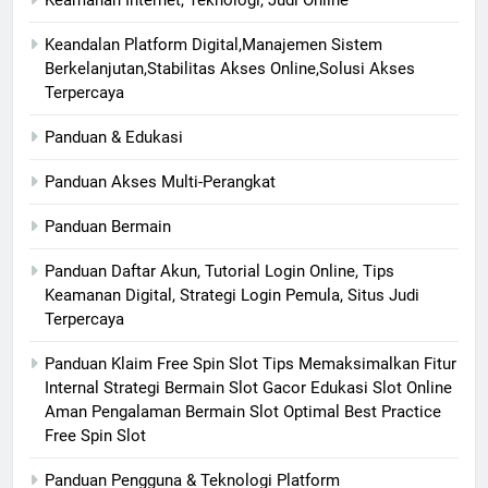
Keandalan Platform Digital,Manajemen Sistem
Berkelanjutan,Stabilitas Akses Online,Solusi Akses
Terpercaya
Panduan & Edukasi
Panduan Akses Multi-Perangkat
Panduan Bermain
Panduan Daftar Akun, Tutorial Login Online, Tips
Keamanan Digital, Strategi Login Pemula, Situs Judi
Terpercaya
Panduan Klaim Free Spin Slot Tips Memaksimalkan Fitur
Internal Strategi Bermain Slot Gacor Edukasi Slot Online
Aman Pengalaman Bermain Slot Optimal Best Practice
Free Spin Slot
Panduan Pengguna & Teknologi Platform