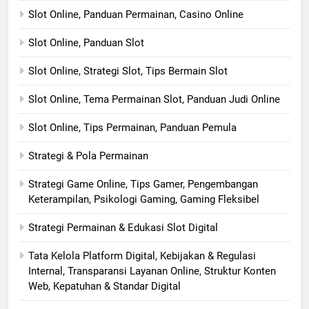
Slot Online, Panduan Permainan, Casino Online
Slot Online, Panduan Slot
Slot Online, Strategi Slot, Tips Bermain Slot
Slot Online, Tema Permainan Slot, Panduan Judi Online
Slot Online, Tips Permainan, Panduan Pemula
Strategi & Pola Permainan
Strategi Game Online, Tips Gamer, Pengembangan
Keterampilan, Psikologi Gaming, Gaming Fleksibel
Strategi Permainan & Edukasi Slot Digital
Tata Kelola Platform Digital, Kebijakan & Regulasi
Internal, Transparansi Layanan Online, Struktur Konten
Web, Kepatuhan & Standar Digital