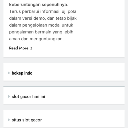
keberuntungan sepenuhnya
.
Terus perbarui informasi, uji pola
dalam versi demo, dan tetap bijak
dalam pengelolaan modal untuk
pengalaman bermain yang lebih
aman dan menguntungkan.
Read More
bokep indo
slot gacor hari ini
situs slot gacor