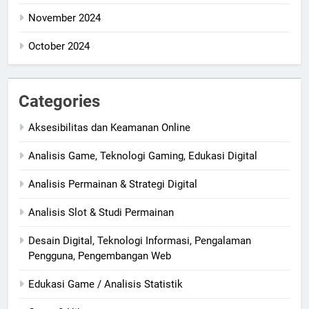
November 2024
October 2024
Categories
Aksesibilitas dan Keamanan Online
Analisis Game, Teknologi Gaming, Edukasi Digital
Analisis Permainan & Strategi Digital
Analisis Slot & Studi Permainan
Desain Digital, Teknologi Informasi, Pengalaman
Pengguna, Pengembangan Web
Edukasi Game / Analisis Statistik