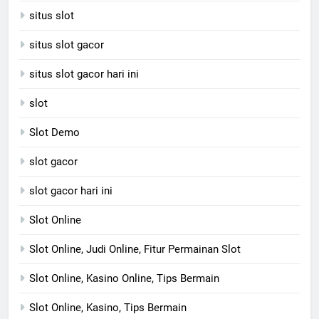
situs slot
situs slot gacor
situs slot gacor hari ini
slot
Slot Demo
slot gacor
slot gacor hari ini
Slot Online
Slot Online, Judi Online, Fitur Permainan Slot
Slot Online, Kasino Online, Tips Bermain
Slot Online, Kasino, Tips Bermain