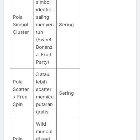
simbol
identik
Pola
saling
Simbol
menyen
Sering
Cluster
tuh
(Sweet
Bonanz
a, Fruit
Party)
3 atau
Pola
lebih
Scatter
scatter
Sering
+ Free
memicu
Spin
putaran
gratis
Wild
muncul
Pola
di reel