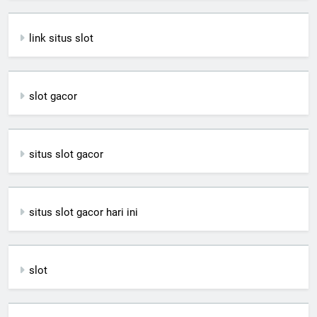
link situs slot
slot gacor
situs slot gacor
situs slot gacor hari ini
slot