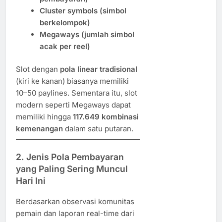
Cluster symbols (simbol
berkelompok)
Megaways (jumlah simbol
acak per reel)
Slot dengan
pola linear tradisional
(kiri ke kanan) biasanya memiliki
10–50 paylines. Sementara itu, slot
modern seperti Megaways dapat
memiliki hingga
117.649 kombinasi
kemenangan
dalam satu putaran.
2. Jenis Pola Pembayaran
yang Paling Sering Muncul
Hari Ini
Berdasarkan observasi komunitas
pemain dan laporan real-time dari