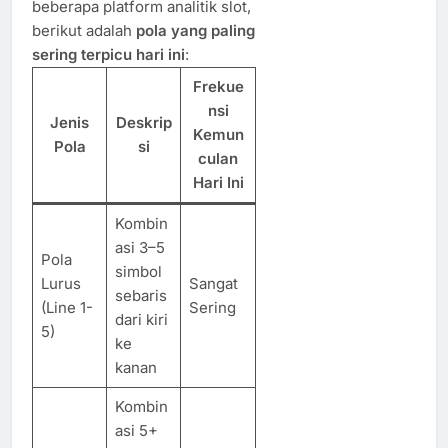
beberapa platform analitik slot,
berikut adalah
pola yang paling
sering terpicu hari ini
:
Frekue
nsi
Jenis
Deskrip
Kemun
Pola
si
culan
Hari Ini
Kombin
asi 3–5
Pola
simbol
Lurus
Sangat
sebaris
(Line 1-
Sering
dari kiri
5)
ke
kanan
Kombin
asi 5+