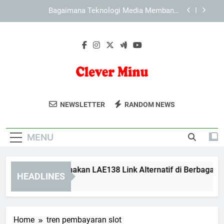
Skip
Tips Login Tiara4D agar Akses Akun Lebih Cepat
to
dan Stabil
content
Struktur Halaman Informasi dan Ketentuan di
Lebah4D: Fondasi Transparansi dan Kepastian
Digital
Panduan Menggunakan LAE138 Link Alternatif di
Berbagai Perangkat dengan Aman
Bagaimana Teknologi Media Membantu
Kolaborasi Global di Era Digital
Clever Minu
Gunakan Clever Minu, Aplikasi Yang
Tips Login Tiara4D agar Akses Akun Lebih Cepat
NEWSLETTER
RANDOM NEWS
dan Stabil
Memudahkan Manajemen Harian Anda
Struktur Halaman Informasi dan Ketentuan di
Dengan Fitur-Fitur Pintar Dan Mudah
Lebah4D: Fondasi Transparansi dan Kepastian
MENU
Digital
Digunakan.
nduan Menggunakan LAE138 Link Alternatif di Berbagai Per
HEADLINES
onths Ago
Home
tren pembayaran slot