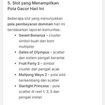
5. Slot yang Menampilkan
Pola Gacor Hari Ini
Beberapa slot yang menunjukkan
pola pembayaran dominan
hari ini
berdasarkan laporan komunitas:
Sweet Bonanza
– cluster
simbol buah dan bom
multiplier
Gates of Olympus
– scatter
dan sistem pengali berantai
Fruit Party 2
– simbol
cluster dan pengali acak
Mahjong Ways 2
– pola wild
berkembang dan scatter
Starlight Princess
– pola
scatter di reel 1, 3, 5 dan
pengali instan