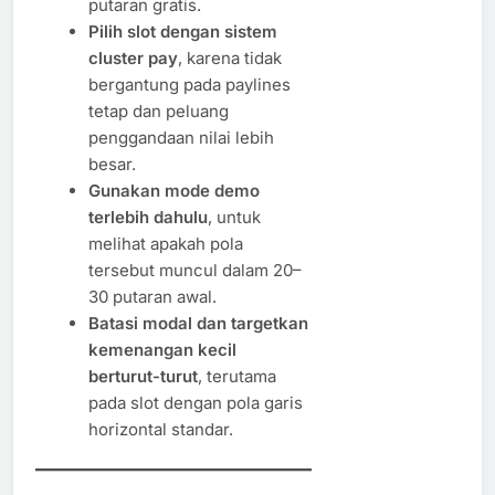
putaran gratis.
Pilih slot dengan sistem
cluster pay
, karena tidak
bergantung pada paylines
tetap dan peluang
penggandaan nilai lebih
besar.
Gunakan mode demo
terlebih dahulu
, untuk
melihat apakah pola
tersebut muncul dalam 20–
30 putaran awal.
Batasi modal dan targetkan
kemenangan kecil
berturut-turut
, terutama
pada slot dengan pola garis
horizontal standar.