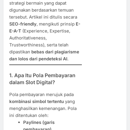
strategi bermain yang dapat
digunakan berdasarkan temuan
tersebut. Artikel ini ditulis secara
SEO-friendly
, mengikuti prinsip
E-
E-A-T
(Experience, Expertise,
Authoritativeness,
Trustworthiness), serta telah
dipastikan
bebas dari plagiarisme
dan lolos dari pendeteksi AI
.
1. Apa Itu Pola Pembayaran
dalam Slot Digital?
Pola pembayaran merujuk pada
kombinasi simbol tertentu
yang
menghasilkan kemenangan. Pola
ini ditentukan oleh:
Paylines (garis
pembayaran)