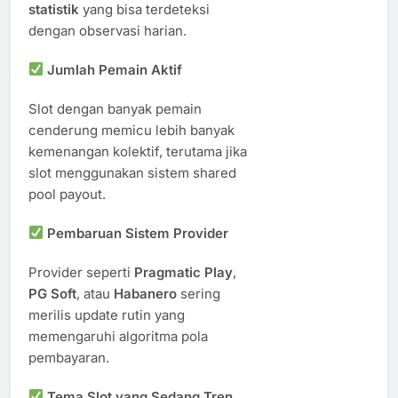
statistik
yang bisa terdeteksi
dengan observasi harian.
Jumlah Pemain Aktif
Slot dengan banyak pemain
cenderung memicu lebih banyak
kemenangan kolektif, terutama jika
slot menggunakan sistem shared
pool payout.
Pembaruan Sistem Provider
Provider seperti
Pragmatic Play
,
PG Soft
, atau
Habanero
sering
merilis update rutin yang
memengaruhi algoritma pola
pembayaran.
Tema Slot yang Sedang Tren