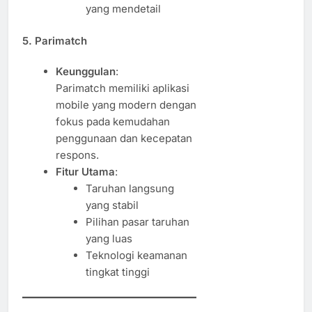
yang mendetail
5. Parimatch
Keunggulan
:
Parimatch memiliki aplikasi
mobile yang modern dengan
fokus pada kemudahan
penggunaan dan kecepatan
respons.
Fitur Utama
:
Taruhan langsung
yang stabil
Pilihan pasar taruhan
yang luas
Teknologi keamanan
tingkat tinggi