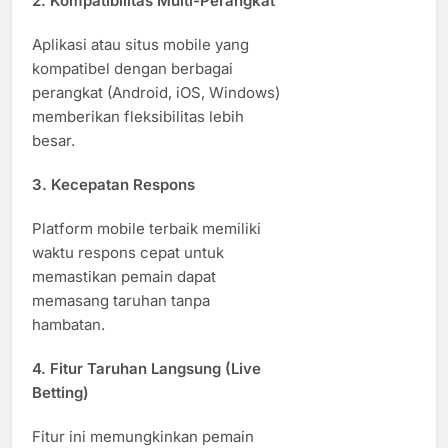
2. Kompatibilitas Multi-Perangkat
Aplikasi atau situs mobile yang
kompatibel dengan berbagai
perangkat (Android, iOS, Windows)
memberikan fleksibilitas lebih
besar.
3. Kecepatan Respons
Platform mobile terbaik memiliki
waktu respons cepat untuk
memastikan pemain dapat
memasang taruhan tanpa
hambatan.
4. Fitur Taruhan Langsung (Live
Betting)
Fitur ini memungkinkan pemain