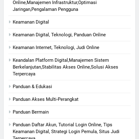
Online,Manajemen Infrastruktur,Optimasi
Jaringan,Pengalaman Pengguna
Keamanan Digital
Keamanan Digital, Teknologi, Panduan Online
Keamanan Internet, Teknologi, Judi Online
Keandalan Platform Digital,Manajemen Sistem
Berkelanjutan,Stabilitas Akses Online,Solusi Akses
Terpercaya
Panduan & Edukasi
Panduan Akses Multi-Perangkat
Panduan Bermain
Panduan Daftar Akun, Tutorial Login Online, Tips
Keamanan Digital, Strategi Login Pemula, Situs Judi
Terpercaya