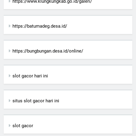
https://www.klungkungkab.go.id/galeri/
https://batumadeg.desa.id/
https://bungbungan.desa.id/online/
slot gacor hari ini
situs slot gacor hari ini
slot gacor