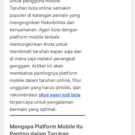
untuk pengguna mobile.
Taruhan bola online semakin
populer di kalangan pemain yang
menginginkan fleksibilitas dan
kenyamanan. Agen bola dengan
platform mobile terbaik
memungkinkan Anda untuk
menikmati taruhan kapan saja dan
di mana saja melalui perangkat
genggam. Artikel ini akan
membahas pentingnya platform
mobile dalam taruhan online, fitur
unggulan yang harus dimiliki, dan
rekomendasi
situs agen judi bola
terpercaya untuk pengalaman
bermain yang optimal.
Mengapa Platform Mobile Itu
Penting dalam Taruhan