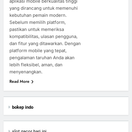
aplikasi mobile berkualitas tinggi
yang dirancang untuk memenuhi
kebutuhan pemain modern.
Sebelum memilih platform,
pastikan untuk memeriksa
kompatibilitas, ulasan pengguna,
dan fitur yang ditawarkan. Dengan
platform mobile yang tepat,
pengalaman taruhan Anda akan
lebih fleksibel, aman, dan
menyenangkan.
Read More
bokep indo
slot gacor hari ini