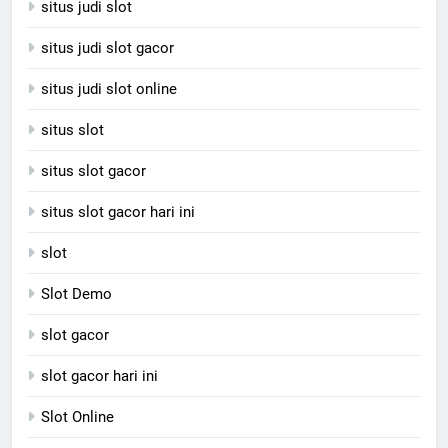
situs judi slot
situs judi slot gacor
situs judi slot online
situs slot
situs slot gacor
situs slot gacor hari ini
slot
Slot Demo
slot gacor
slot gacor hari ini
Slot Online