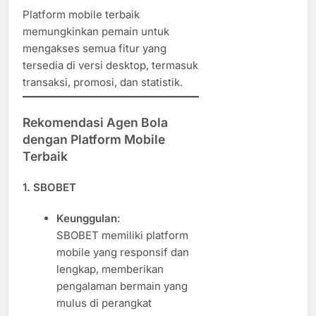
Platform mobile terbaik
memungkinkan pemain untuk
mengakses semua fitur yang
tersedia di versi desktop, termasuk
transaksi, promosi, dan statistik.
Rekomendasi Agen Bola
dengan Platform Mobile
Terbaik
1. SBOBET
Keunggulan
:
SBOBET memiliki platform
mobile yang responsif dan
lengkap, memberikan
pengalaman bermain yang
mulus di perangkat