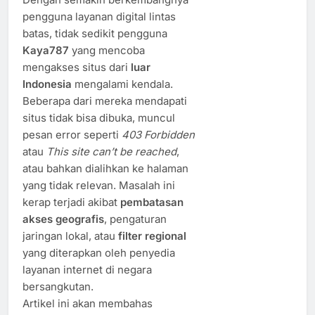
pengguna layanan digital lintas
batas, tidak sedikit pengguna
Kaya787
yang mencoba
mengakses situs dari
luar
Indonesia
mengalami kendala.
Beberapa dari mereka mendapati
situs tidak bisa dibuka, muncul
pesan error seperti
403 Forbidden
atau
This site can’t be reached
,
atau bahkan dialihkan ke halaman
yang tidak relevan. Masalah ini
kerap terjadi akibat
pembatasan
akses geografis
, pengaturan
jaringan lokal, atau
filter regional
yang diterapkan oleh penyedia
layanan internet di negara
bersangkutan.
Artikel ini akan membahas