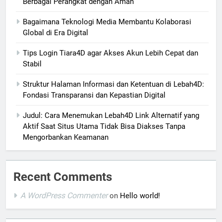
Berbagai Perangkat dengan Aman
Bagaimana Teknologi Media Membantu Kolaborasi
Global di Era Digital
Tips Login Tiara4D agar Akses Akun Lebih Cepat dan
Stabil
Struktur Halaman Informasi dan Ketentuan di Lebah4D:
Fondasi Transparansi dan Kepastian Digital
Judul: Cara Menemukan Lebah4D Link Alternatif yang
Aktif Saat Situs Utama Tidak Bisa Diakses Tanpa
Mengorbankan Keamanan
Recent Comments
A WordPress Commenter
on
Hello world!