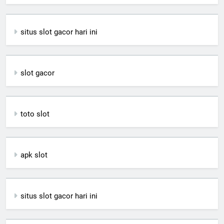
situs slot gacor hari ini
slot gacor
toto slot
apk slot
situs slot gacor hari ini