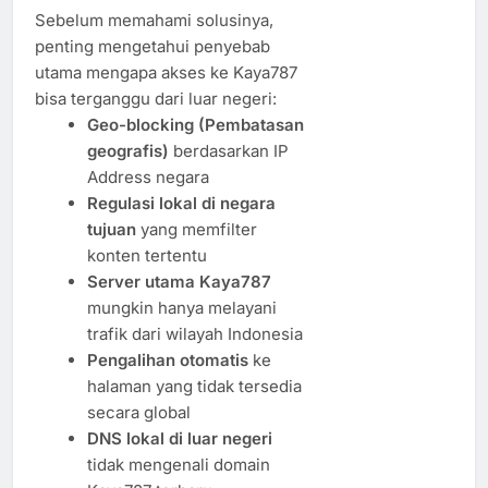
Sebelum memahami solusinya,
penting mengetahui penyebab
utama mengapa akses ke Kaya787
bisa terganggu dari luar negeri:
Geo-blocking (Pembatasan
geografis)
berdasarkan IP
Address negara
Regulasi lokal di negara
tujuan
yang memfilter
konten tertentu
Server utama Kaya787
mungkin hanya melayani
trafik dari wilayah Indonesia
Pengalihan otomatis
ke
halaman yang tidak tersedia
secara global
DNS lokal di luar negeri
tidak mengenali domain