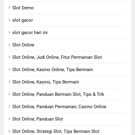
Slot Demo
slot gacor
slot gacor hari ini
Slot Online
Slot Online, Judi Online, Fitur Permainan Slot
Slot Online, Kasino Online, Tips Bermain
Slot Online, Kasino, Tips Bermain
Slot Online, Panduan Bermain Slot, Tips & Trik
Slot Online, Panduan Permainan, Casino Online
Slot Online, Panduan Slot
Slot Online, Strategi Slot, Tips Bermain Slot