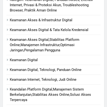
Internet, Privasi & Proteksi Akun, Troubleshooting
Browser, Praktik Aman Online
Keamanan Akses & Infrastruktur Digital
Keamanan Akses Digital & Tata Kelola Kredensial
Keamanan Akses Digital,Stabilitas Platform
Online,Manajemen Infrastruktur,Optimasi
Jaringan,Pengalaman Pengguna
Keamanan Digital
Keamanan Digital, Teknologi, Panduan Online
Keamanan Internet, Teknologi, Judi Online
Keandalan Platform Digital,Manajemen Sistem
Berkelanjutan,Stabilitas Akses Online,Solusi Akses
Terpercaya