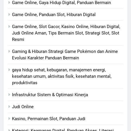
Game Online, Gaya Hidup Digital, Panduan Bermain
Game Online, Panduan Slot, Hiburan Digital
Game Online, Slot Gacor, Kasino Online, Hiburan Digital,
Judi Online Aman, Tips Bermain Slot, Strategi Slot, Slot
Resmi
Gaming & Hiburan Strategi Game Pokémon dan Anime
Evolusi Karakter Panduan Bermain
gaya hidup sehat, kebugaran, manajemen energi,
kesehatan umum, aktivitas fisik, kesehatan mental,
produktivitas
Infrastruktur Sistem & Optimasi Kinerja
Judi Online
Kasino, Permainan Slot, Panduan Judi
Kategori: Keamanan Digital, Panduan Akses, Literasi