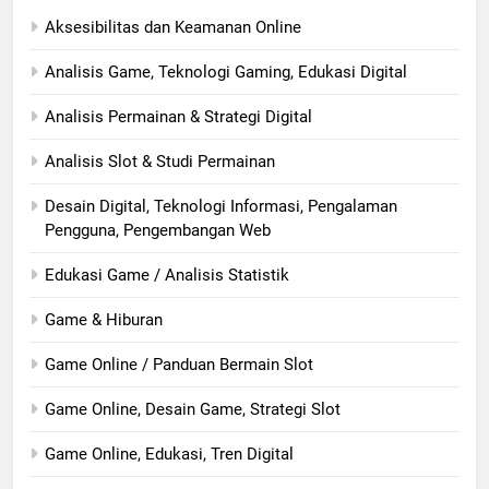
Aksesibilitas dan Keamanan Online
Analisis Game, Teknologi Gaming, Edukasi Digital
Analisis Permainan & Strategi Digital
Analisis Slot & Studi Permainan
Desain Digital, Teknologi Informasi, Pengalaman
Pengguna, Pengembangan Web
Edukasi Game / Analisis Statistik
Game & Hiburan
Game Online / Panduan Bermain Slot
Game Online, Desain Game, Strategi Slot
Game Online, Edukasi, Tren Digital