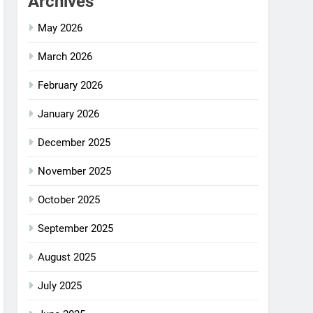
Archives
May 2026
March 2026
February 2026
January 2026
December 2025
November 2025
October 2025
September 2025
August 2025
July 2025