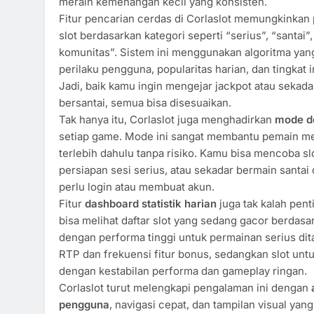
meraih kemenangan kecil yang konsisten.
Fitur pencarian cerdas di Corlaslot memungkinkan
slot berdasarkan kategori seperti “serius”, “santai”,
komunitas”. Sistem ini menggunakan algoritma y
perilaku pengguna, popularitas harian, dan tingkat 
Jadi, baik kamu ingin mengejar jackpot atau sekad
bersantai, semua bisa disesuaikan.
Tak hanya itu, Corlaslot juga menghadirkan
mode d
setiap game. Mode ini sangat membantu pemain m
terlebih dahulu tanpa risiko. Kamu bisa mencoba s
persiapan sesi serius, atau sekadar bermain santai 
perlu login atau membuat akun.
Fitur
dashboard statistik harian
juga tak kalah pent
bisa melihat daftar slot yang sedang gacor berdasa
dengan performa tinggi untuk permainan serius dit
RTP dan frekuensi fitur bonus, sedangkan slot untu
dengan kestabilan performa dan gameplay ringan.
Corlaslot turut melengkapi pengalaman ini dengan
pengguna
, navigasi cepat, dan tampilan visual ya