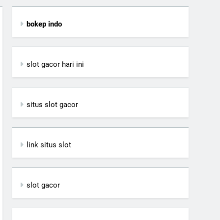
bokep indo
slot gacor hari ini
situs slot gacor
link situs slot
slot gacor