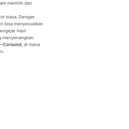
am memilih dan
lot biasa. Dengan
ain bisa menyesuaikan
engejar hasil
ang menyenangkan.
t—
Corlaslot
, di mana
n.