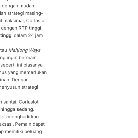
at dengan mudah
an strategi masing-
l maksimal, Corlaslot
e dengan
RTP tinggi,
tinggi
dalam 24 jam
atau
Mahjong Ways
ang ingin bermain
eperti ini biasanya
onus yang memerlukan
inan. Dengan
 menyusun strategi
 santai, Corlaslot
h hingga sedang
.
hes
menghadirkan
aksasi. Pemain dapat
ap memiliki peluang