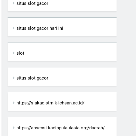
situs slot gacor
situs slot gacor hari ini
slot
situs slot gacor
https://siakad.stmik-ichsan.ac.id/
https://absensi.kadinpulaulasia.org/daerah/