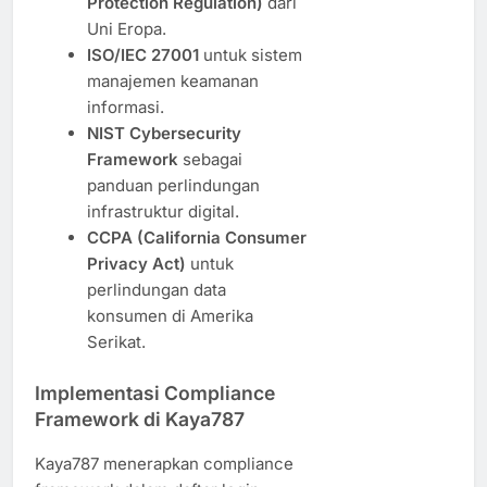
Protection Regulation)
dari
Uni Eropa.
ISO/IEC 27001
untuk sistem
manajemen keamanan
informasi.
NIST Cybersecurity
Framework
sebagai
panduan perlindungan
infrastruktur digital.
CCPA (California Consumer
Privacy Act)
untuk
perlindungan data
konsumen di Amerika
Serikat.
Implementasi Compliance
Framework di Kaya787
Kaya787 menerapkan compliance