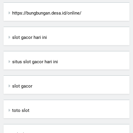
https://bungbungan.desa.id/online/
slot gacor hari ini
situs slot gacor hari ini
slot gacor
toto slot