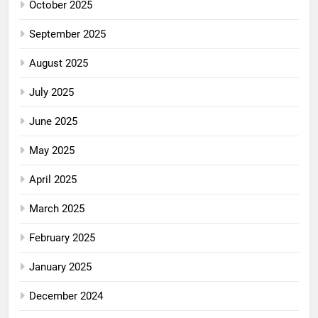
October 2025
September 2025
August 2025
July 2025
June 2025
May 2025
April 2025
March 2025
February 2025
January 2025
December 2024