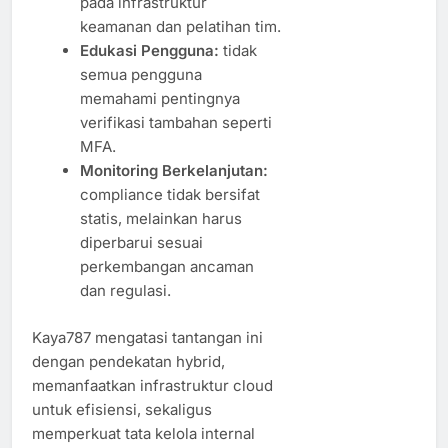
pada infrastruktur
keamanan dan pelatihan tim.
Edukasi Pengguna:
tidak
semua pengguna
memahami pentingnya
verifikasi tambahan seperti
MFA.
Monitoring Berkelanjutan:
compliance tidak bersifat
statis, melainkan harus
diperbarui sesuai
perkembangan ancaman
dan regulasi.
Kaya787 mengatasi tantangan ini
dengan pendekatan hybrid,
memanfaatkan infrastruktur cloud
untuk efisiensi, sekaligus
memperkuat tata kelola internal