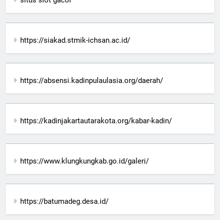
https://siakad.stmik-ichsan.ac.id/
https://absensi.kadinpulaulasia.org/daerah/
https://kadinjakartautarakota.org/kabar-kadin/
https://www.klungkungkab.go.id/galeri/
https://batumadeg.desa.id/