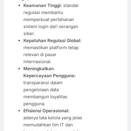
Keamanan Tinggi:
standar
regulasi membantu
memperkuat pertahanan
sistem login dari serangan
siber.
Kepatuhan Regulasi Global:
memastikan platform tetap
relevan di pasar
internasional.
Meningkatkan
Kepercayaan Pengguna:
transparansi dalam
pengelolaan data
membangun loyalitas
pengguna.
Efisiensi Operasional:
adanya tata kelola yang jelas
memudahkan tim IT dan