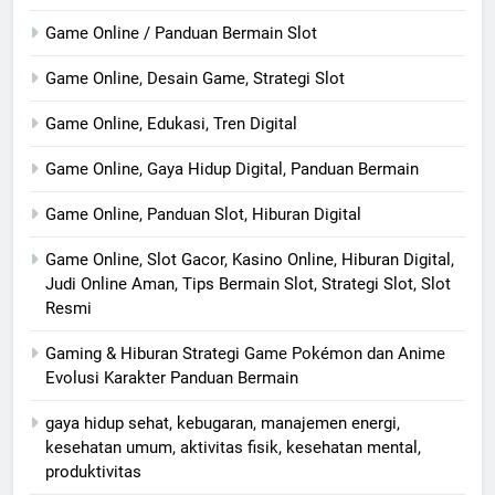
Game Online / Panduan Bermain Slot
Game Online, Desain Game, Strategi Slot
Game Online, Edukasi, Tren Digital
Game Online, Gaya Hidup Digital, Panduan Bermain
Game Online, Panduan Slot, Hiburan Digital
Game Online, Slot Gacor, Kasino Online, Hiburan Digital,
Judi Online Aman, Tips Bermain Slot, Strategi Slot, Slot
Resmi
Gaming & Hiburan Strategi Game Pokémon dan Anime
Evolusi Karakter Panduan Bermain
gaya hidup sehat, kebugaran, manajemen energi,
kesehatan umum, aktivitas fisik, kesehatan mental,
produktivitas