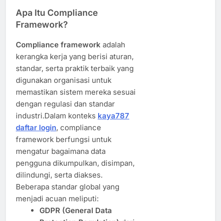
Apa Itu Compliance
Framework?
Compliance framework
adalah
kerangka kerja yang berisi aturan,
standar, serta praktik terbaik yang
digunakan organisasi untuk
memastikan sistem mereka sesuai
dengan regulasi dan standar
industri.Dalam konteks
kaya787
daftar login
, compliance
framework berfungsi untuk
mengatur bagaimana data
pengguna dikumpulkan, disimpan,
dilindungi, serta diakses.
Beberapa standar global yang
menjadi acuan meliputi:
GDPR (General Data