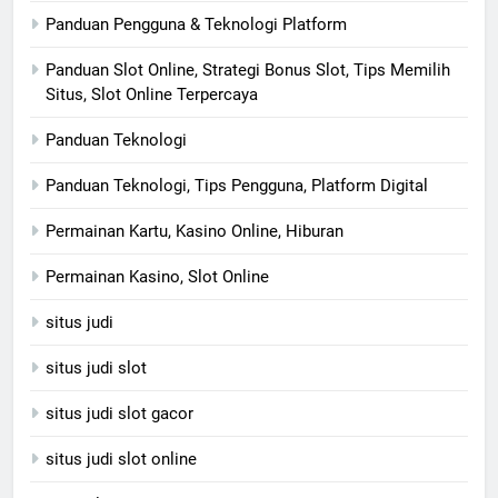
Panduan Pengguna & Teknologi Platform
Panduan Slot Online, Strategi Bonus Slot, Tips Memilih
Situs, Slot Online Terpercaya
Panduan Teknologi
Panduan Teknologi, Tips Pengguna, Platform Digital
Permainan Kartu, Kasino Online, Hiburan
Permainan Kasino, Slot Online
situs judi
situs judi slot
situs judi slot gacor
situs judi slot online