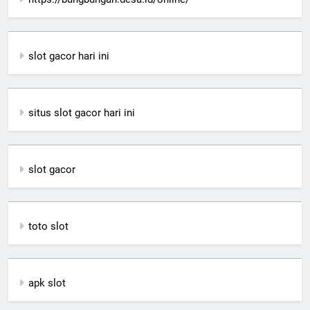
slot gacor hari ini
situs slot gacor hari ini
slot gacor
toto slot
apk slot