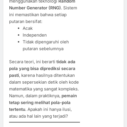
menggunakan teknologi
Random
Number Generator (RNG)
. Sistem
ini memastikan bahwa setiap
putaran bersifat:
Acak
Independen
Tidak dipengaruhi oleh
putaran sebelumnya
Secara teori, ini berarti
tidak ada
pola yang bisa diprediksi secara
pasti
, karena hasilnya ditentukan
dalam sepersekian detik oleh kode
matematika yang sangat kompleks.
Namun, dalam praktiknya,
pemain
tetap sering melihat pola-pola
tertentu
. Apakah ini hanya ilusi,
atau ada hal lain yang terjadi?