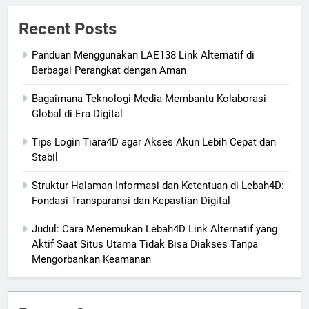
Recent Posts
Panduan Menggunakan LAE138 Link Alternatif di
Berbagai Perangkat dengan Aman
Bagaimana Teknologi Media Membantu Kolaborasi
Global di Era Digital
Tips Login Tiara4D agar Akses Akun Lebih Cepat dan
Stabil
Struktur Halaman Informasi dan Ketentuan di Lebah4D:
Fondasi Transparansi dan Kepastian Digital
Judul: Cara Menemukan Lebah4D Link Alternatif yang
Aktif Saat Situs Utama Tidak Bisa Diakses Tanpa
Mengorbankan Keamanan