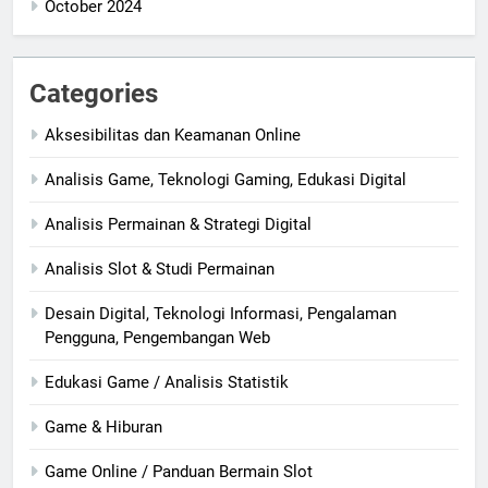
October 2024
Categories
Aksesibilitas dan Keamanan Online
Analisis Game, Teknologi Gaming, Edukasi Digital
Analisis Permainan & Strategi Digital
Analisis Slot & Studi Permainan
Desain Digital, Teknologi Informasi, Pengalaman
Pengguna, Pengembangan Web
Edukasi Game / Analisis Statistik
Game & Hiburan
Game Online / Panduan Bermain Slot