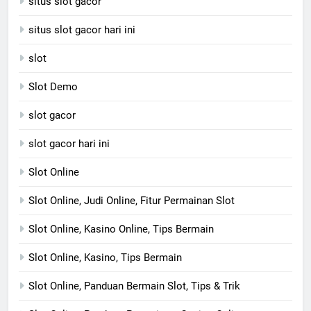
situs slot gacor
situs slot gacor hari ini
slot
Slot Demo
slot gacor
slot gacor hari ini
Slot Online
Slot Online, Judi Online, Fitur Permainan Slot
Slot Online, Kasino Online, Tips Bermain
Slot Online, Kasino, Tips Bermain
Slot Online, Panduan Bermain Slot, Tips & Trik