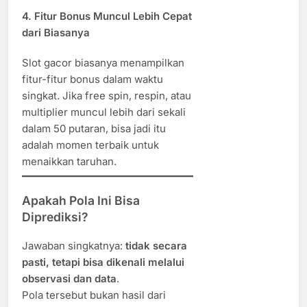
4.
Fitur Bonus Muncul Lebih Cepat
dari Biasanya
Slot gacor biasanya menampilkan
fitur-fitur bonus dalam waktu
singkat. Jika free spin, respin, atau
multiplier muncul lebih dari sekali
dalam 50 putaran, bisa jadi itu
adalah momen terbaik untuk
menaikkan taruhan.
Apakah Pola Ini Bisa
Diprediksi?
Jawaban singkatnya:
tidak secara
pasti, tetapi bisa dikenali melalui
observasi dan data
.
Pola tersebut bukan hasil dari