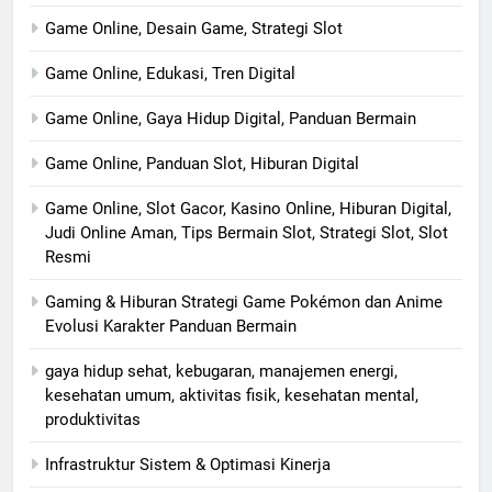
Game Online, Desain Game, Strategi Slot
Game Online, Edukasi, Tren Digital
Game Online, Gaya Hidup Digital, Panduan Bermain
Game Online, Panduan Slot, Hiburan Digital
Game Online, Slot Gacor, Kasino Online, Hiburan Digital,
Judi Online Aman, Tips Bermain Slot, Strategi Slot, Slot
Resmi
Gaming & Hiburan Strategi Game Pokémon dan Anime
Evolusi Karakter Panduan Bermain
gaya hidup sehat, kebugaran, manajemen energi,
kesehatan umum, aktivitas fisik, kesehatan mental,
produktivitas
Infrastruktur Sistem & Optimasi Kinerja