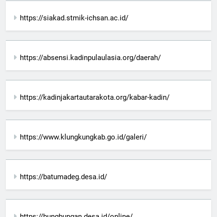
https://siakad.stmik-ichsan.ac.id/
https://absensi.kadinpulaulasia.org/daerah/
https://kadinjakartautarakota.org/kabar-kadin/
https://www.klungkungkab.go.id/galeri/
https://batumadeg.desa.id/
https://bungbungan.desa.id/online/