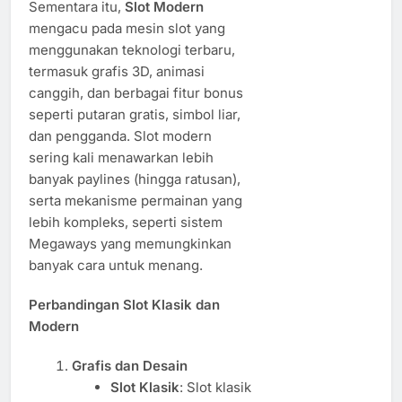
Sementara itu,
Slot Modern
mengacu pada mesin slot yang
menggunakan teknologi terbaru,
termasuk grafis 3D, animasi
canggih, dan berbagai fitur bonus
seperti putaran gratis, simbol liar,
dan pengganda. Slot modern
sering kali menawarkan lebih
banyak paylines (hingga ratusan),
serta mekanisme permainan yang
lebih kompleks, seperti sistem
Megaways yang memungkinkan
banyak cara untuk menang.
Perbandingan Slot Klasik dan
Modern
Grafis dan Desain
Slot Klasik
: Slot klasik