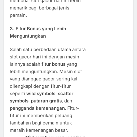
membuat slot gacor hari ini lebih
menarik bagi berbagai jenis
pemain.
3.
Fitur Bonus yang Lebih
Menguntungkan
Salah satu perbedaan utama antara
slot gacor hari ini dengan mesin
lainnya adalah
fitur bonus
yang
lebih menguntungkan. Mesin slot
yang dianggap gacor sering kali
dilengkapi dengan fitur-fitur
seperti
wild symbols
,
scatter
symbols
,
putaran gratis
, dan
pengganda kemenangan
. Fitur-
fitur ini memberikan peluang
tambahan bagi pemain untuk
meraih kemenangan besar.