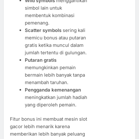
Wild symbols
menggantikan
simbol lain untuk
membentuk kombinasi
pemenang.
Scatter symbols
sering kali
memicu bonus atau putaran
gratis ketika muncul dalam
jumlah tertentu di gulungan.
Putaran gratis
memungkinkan pemain
bermain lebih banyak tanpa
menambah taruhan.
Pengganda kemenangan
meningkatkan jumlah hadiah
yang diperoleh pemain.
Fitur bonus ini membuat mesin slot
gacor lebih menarik karena
memberikan lebih banyak peluang