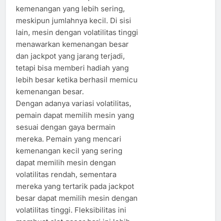
kemenangan yang lebih sering,
meskipun jumlahnya kecil. Di sisi
lain, mesin dengan volatilitas tinggi
menawarkan kemenangan besar
dan jackpot yang jarang terjadi,
tetapi bisa memberi hadiah yang
lebih besar ketika berhasil memicu
kemenangan besar.
Dengan adanya variasi volatilitas,
pemain dapat memilih mesin yang
sesuai dengan gaya bermain
mereka. Pemain yang mencari
kemenangan kecil yang sering
dapat memilih mesin dengan
volatilitas rendah, sementara
mereka yang tertarik pada jackpot
besar dapat memilih mesin dengan
volatilitas tinggi. Fleksibilitas ini