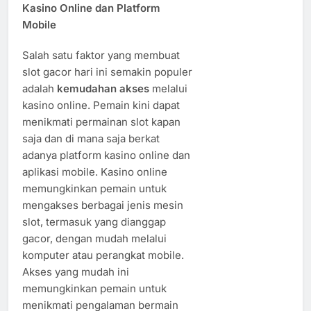
Kasino Online dan Platform
Mobile
Salah satu faktor yang membuat
slot gacor hari ini semakin populer
adalah
kemudahan akses
melalui
kasino online. Pemain kini dapat
menikmati permainan slot kapan
saja dan di mana saja berkat
adanya platform kasino online dan
aplikasi mobile. Kasino online
memungkinkan pemain untuk
mengakses berbagai jenis mesin
slot, termasuk yang dianggap
gacor, dengan mudah melalui
komputer atau perangkat mobile.
Akses yang mudah ini
memungkinkan pemain untuk
menikmati pengalaman bermain