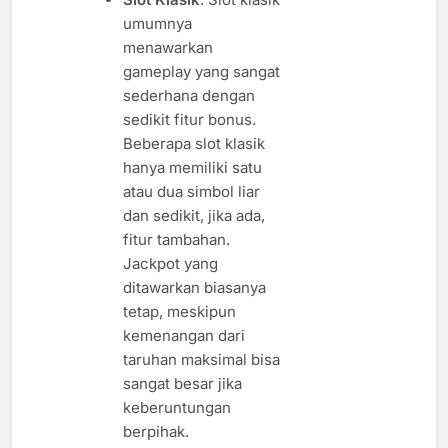
umumnya
menawarkan
gameplay yang sangat
sederhana dengan
sedikit fitur bonus.
Beberapa slot klasik
hanya memiliki satu
atau dua simbol liar
dan sedikit, jika ada,
fitur tambahan.
Jackpot yang
ditawarkan biasanya
tetap, meskipun
kemenangan dari
taruhan maksimal bisa
sangat besar jika
keberuntungan
berpihak.