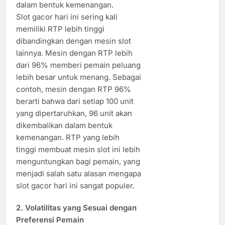
dalam bentuk kemenangan.
Slot gacor hari ini sering kali
memiliki RTP lebih tinggi
dibandingkan dengan mesin slot
lainnya. Mesin dengan RTP lebih
dari 96% memberi pemain peluang
lebih besar untuk menang. Sebagai
contoh, mesin dengan RTP 96%
berarti bahwa dari setiap 100 unit
yang dipertaruhkan, 96 unit akan
dikembalikan dalam bentuk
kemenangan. RTP yang lebih
tinggi membuat mesin slot ini lebih
menguntungkan bagi pemain, yang
menjadi salah satu alasan mengapa
slot gacor hari ini sangat populer.
2.
Volatilitas yang Sesuai dengan
Preferensi Pemain