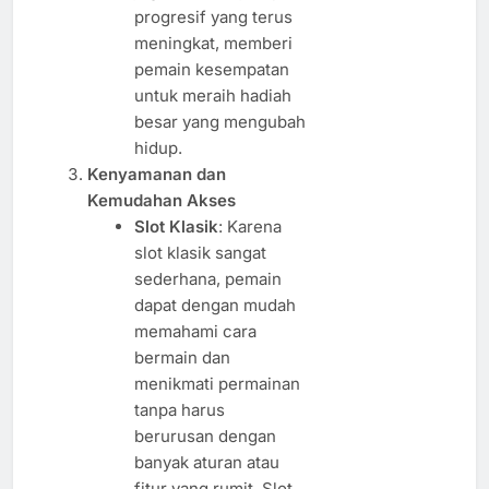
progresif yang terus
meningkat, memberi
pemain kesempatan
untuk meraih hadiah
besar yang mengubah
hidup.
Kenyamanan dan
Kemudahan Akses
Slot Klasik
: Karena
slot klasik sangat
sederhana, pemain
dapat dengan mudah
memahami cara
bermain dan
menikmati permainan
tanpa harus
berurusan dengan
banyak aturan atau
fitur yang rumit. Slot