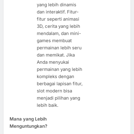
yang lebih dinamis
dan interaktif. Fitur-
fitur seperti animasi
3D, cerita yang lebih
mendalam, dan mini-
games membuat
permainan lebih seru
dan memikat. Jika
Anda menyukai
permainan yang lebih
kompleks dengan
berbagai lapisan fitur,
slot modern bisa
menjadi pilihan yang
lebih baik.
Mana yang Lebih
Menguntungkan?