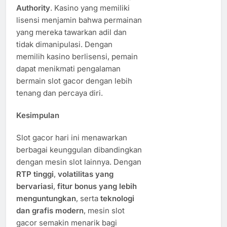
Authority
. Kasino yang memiliki
lisensi menjamin bahwa permainan
yang mereka tawarkan adil dan
tidak dimanipulasi. Dengan
memilih kasino berlisensi, pemain
dapat menikmati pengalaman
bermain slot gacor dengan lebih
tenang dan percaya diri.
Kesimpulan
Slot gacor hari ini menawarkan
berbagai keunggulan dibandingkan
dengan mesin slot lainnya. Dengan
RTP tinggi
,
volatilitas yang
bervariasi
,
fitur bonus yang lebih
menguntungkan
, serta
teknologi
dan grafis modern
, mesin slot
gacor semakin menarik bagi