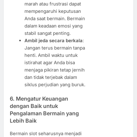
marah atau frustrasi dapat
mempengaruhi keputusan
Anda saat bermain. Bermain
dalam keadaan emosi yang
stabil sangat penting.
Ambil jeda secara berkala
:
Jangan terus bermain tanpa
henti. Ambil waktu untuk
istirahat agar Anda bisa
menjaga pikiran tetap jernih
dan tidak terjebak dalam
siklus perjudian yang buruk.
6.
Mengatur Keuangan
dengan Baik untuk
Pengalaman Bermain yang
Lebih Baik
Bermain slot seharusnya menjadi