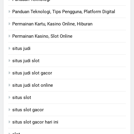
Panduan Teknologi, Tips Pengguna, Platform Digital
Permainan Kartu, Kasino Online, Hiburan
Permainan Kasino, Slot Online
situs judi
situs judi slot
situs judi slot gacor
situs judi slot online
situs slot
situs slot gacor
situs slot gacor hari ini