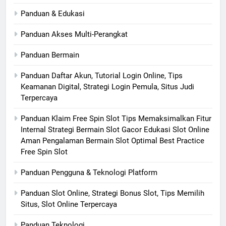
Panduan & Edukasi
Panduan Akses Multi-Perangkat
Panduan Bermain
Panduan Daftar Akun, Tutorial Login Online, Tips
Keamanan Digital, Strategi Login Pemula, Situs Judi
Terpercaya
Panduan Klaim Free Spin Slot Tips Memaksimalkan Fitur
Internal Strategi Bermain Slot Gacor Edukasi Slot Online
Aman Pengalaman Bermain Slot Optimal Best Practice
Free Spin Slot
Panduan Pengguna & Teknologi Platform
Panduan Slot Online, Strategi Bonus Slot, Tips Memilih
Situs, Slot Online Terpercaya
Panduan Teknologi