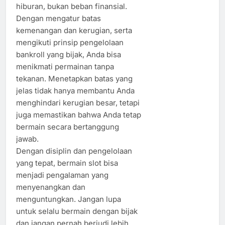
hiburan, bukan beban finansial.
Dengan mengatur batas
kemenangan dan kerugian, serta
mengikuti prinsip pengelolaan
bankroll yang bijak, Anda bisa
menikmati permainan tanpa
tekanan. Menetapkan batas yang
jelas tidak hanya membantu Anda
menghindari kerugian besar, tetapi
juga memastikan bahwa Anda tetap
bermain secara bertanggung
jawab.
Dengan disiplin dan pengelolaan
yang tepat, bermain slot bisa
menjadi pengalaman yang
menyenangkan dan
menguntungkan. Jangan lupa
untuk selalu bermain dengan bijak
dan jangan pernah berjudi lebih