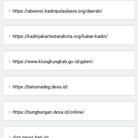
https://absensi.kadinpulaulasia.org/daerah/
https://kadinjakartautarakota.org/kabar-kadin/
https://www.klungkungkab.go.id/galeri/
https://batumadeg.desa.id/
https://bungbungan.desa.id/online/
slot gacor hari ini