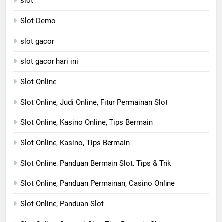
slot
Slot Demo
slot gacor
slot gacor hari ini
Slot Online
Slot Online, Judi Online, Fitur Permainan Slot
Slot Online, Kasino Online, Tips Bermain
Slot Online, Kasino, Tips Bermain
Slot Online, Panduan Bermain Slot, Tips & Trik
Slot Online, Panduan Permainan, Casino Online
Slot Online, Panduan Slot