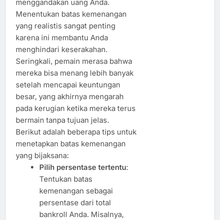
menggandakan uang Anda.
Menentukan batas kemenangan
yang realistis sangat penting
karena ini membantu Anda
menghindari keserakahan.
Seringkali, pemain merasa bahwa
mereka bisa menang lebih banyak
setelah mencapai keuntungan
besar, yang akhirnya mengarah
pada kerugian ketika mereka terus
bermain tanpa tujuan jelas.
Berikut adalah beberapa tips untuk
menetapkan batas kemenangan
yang bijaksana:
Pilih persentase tertentu
:
Tentukan batas
kemenangan sebagai
persentase dari total
bankroll Anda. Misalnya,