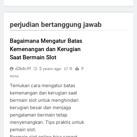
perjudian bertanggung jawab
Bagaimana Mengatur Batas
Kemenangan dan Kerugian
Saat Bermain Slot
d2b8c9f
2 years ago
0
9
mins
Temukan cara mengatur batas
kemenangan dan kerugian saat
bermain slot untuk menghindari
kerugian besar dan menjaga
pengalaman bermain tetap
menyenangkan. Tips praktis untuk
pemain slot.
Bermain slot online bisa sangat