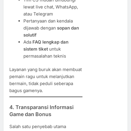
lewat live chat, WhatsApp,
atau Telegram
Pertanyaan dan kendala
dijawab dengan
sopan dan
solutif
Ada
FAQ lengkap dan
sistem tiket
untuk
permasalahan teknis
Layanan yang buruk akan membuat
pemain ragu untuk melanjutkan
bermain, tidak peduli seberapa
bagus gamenya.
4. Transparansi Informasi
Game dan Bonus
Salah satu penyebab utama