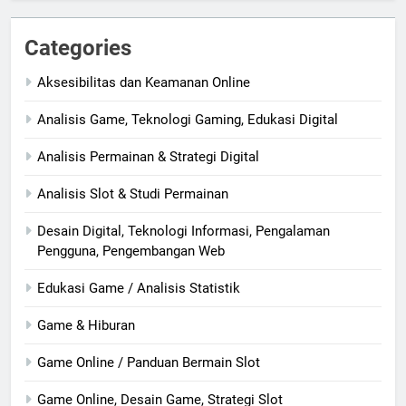
Categories
Aksesibilitas dan Keamanan Online
Analisis Game, Teknologi Gaming, Edukasi Digital
Analisis Permainan & Strategi Digital
Analisis Slot & Studi Permainan
Desain Digital, Teknologi Informasi, Pengalaman
Pengguna, Pengembangan Web
Edukasi Game / Analisis Statistik
Game & Hiburan
Game Online / Panduan Bermain Slot
Game Online, Desain Game, Strategi Slot