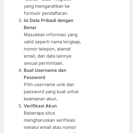
yang mengarahkan ke
formulir pendaftaran.
Isi Data Pribadi dengan
Benar
Masukkan informasi yang
valid seperti nama lengkap,
nomor telepon, alamat
email, dan data lainnya
sesuai permintaan.
Buat Username dan
Password
Pilih username unik dan
password yang kuat untuk
keamanan akun.
Verifikasi Akun
Beberapa situs
mengharuskan verifikasi
melalui email atau nomor