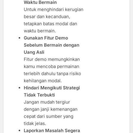
Waktu Bermain
Untuk menghindari kerugian
besar dan kecanduan,
tetapkan batas modal dan
waktu bermain.
Gunakan Fitur Demo
Sebelum Bermain dengan
Uang Asli
Fitur demo memungkinkan
kamu mencoba permainan
terlebih dahulu tanpa risiko
kehilangan modal.
Hindari Mengikuti Strategi
Tidak Terbukti
Jangan mudah tergiur
dengan janji kemenangan
cepat dari sumber yang
tidak jelas.
Laporkan Masalah Segera