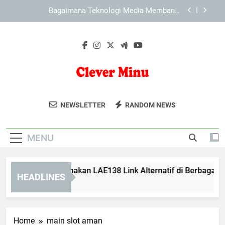
Skip
Tips Login Tiara4D agar Akses Akun Lebih Cepat
to
dan Stabil
content
Struktur Halaman Informasi dan Ketentuan di
Lebah4D: Fondasi Transparansi dan Kepastian
Digital
Panduan Menggunakan LAE138 Link Alternatif di
Berbagai Perangkat dengan Aman
Bagaimana Teknologi Media Membantu
Kolaborasi Global di Era Digital
Clever Minu
Gunakan Clever Minu, Aplikasi Yang
Tips Login Tiara4D agar Akses Akun Lebih Cepat
NEWSLETTER
RANDOM NEWS
dan Stabil
Memudahkan Manajemen Harian Anda
Struktur Halaman Informasi dan Ketentuan di
Dengan Fitur-Fitur Pintar Dan Mudah
Lebah4D: Fondasi Transparansi dan Kepastian
MENU
Digital
Digunakan.
nduan Menggunakan LAE138 Link Alternatif di Berbagai Per
HEADLINES
onths Ago
Home
main slot aman