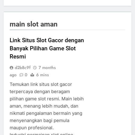
main slot aman
Link Situs Slot Gacor dengan
Banyak Pilihan Game Slot
Resmi
d2b8c9f
7 months
ago
0
6 mins
Temukan link situs slot gacor
terpercaya dengan beragam
pilihan game slot resmi. Main lebih
aman, menang lebih mudah, dan
nikmati pengalaman bermain yang
menyenangkan bagi pemula
maupun profesional.
Industri permainan slot online