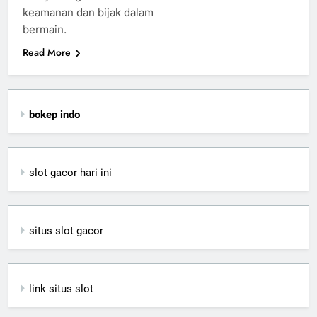
keamanan dan bijak dalam
bermain.
Read More
bokep indo
slot gacor hari ini
situs slot gacor
link situs slot