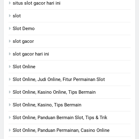
situs slot gacor hari ini
slot
Slot Demo
slot gacor
slot gacor hari ini
Slot Online
Slot Online, Judi Online, Fitur Permainan Slot
Slot Online, Kasino Online, Tips Bermain
Slot Online, Kasino, Tips Bermain
Slot Online, Panduan Bermain Slot, Tips & Trik
Slot Online, Panduan Permainan, Casino Online