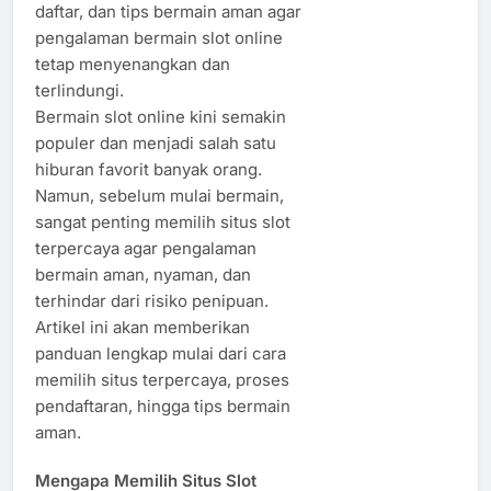
daftar, dan tips bermain aman agar
pengalaman bermain slot online
tetap menyenangkan dan
terlindungi.
Bermain slot online kini semakin
populer dan menjadi salah satu
hiburan favorit banyak orang.
Namun, sebelum mulai bermain,
sangat penting memilih situs slot
terpercaya agar pengalaman
bermain aman, nyaman, dan
terhindar dari risiko penipuan.
Artikel ini akan memberikan
panduan lengkap mulai dari cara
memilih situs terpercaya, proses
pendaftaran, hingga tips bermain
aman.
Mengapa Memilih Situs Slot