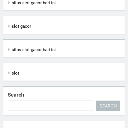
situs slot gacor hari ini
slot gacor
situs slot gacor hari ini
slot
Search
SEARCH