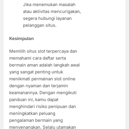
Jika menemukan masalah
atau aktivitas mencurigakan,
segera hubungi layanan
pelanggan situs.
Kesimpulan
Memilih situs slot terpercaya dan
memahami cara daftar serta
bermain aman adalah langkah awal
yang sangat penting untuk
menikmati permainan slot online
dengan nyaman dan terjamin
keamanannya. Dengan mengikuti
panduan ini, kamu dapat
menghindari risiko penipuan dan
meningkatkan peluang
pengalaman bermain yang
menyenangkan. Selalu utamakan