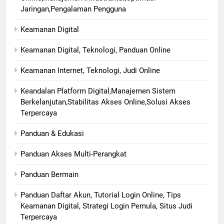
Jaringan,Pengalaman Pengguna
Keamanan Digital
Keamanan Digital, Teknologi, Panduan Online
Keamanan Internet, Teknologi, Judi Online
Keandalan Platform Digital,Manajemen Sistem
Berkelanjutan,Stabilitas Akses Online,Solusi Akses
Terpercaya
Panduan & Edukasi
Panduan Akses Multi-Perangkat
Panduan Bermain
Panduan Daftar Akun, Tutorial Login Online, Tips
Keamanan Digital, Strategi Login Pemula, Situs Judi
Terpercaya