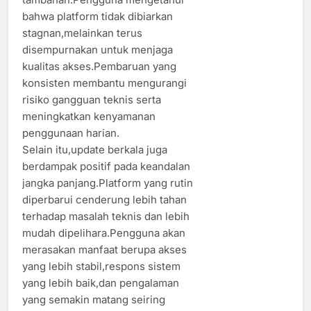
bahwa platform tidak dibiarkan
stagnan,melainkan terus
disempurnakan untuk menjaga
kualitas akses.Pembaruan yang
konsisten membantu mengurangi
risiko gangguan teknis serta
meningkatkan kenyamanan
penggunaan harian.
Selain itu,update berkala juga
berdampak positif pada keandalan
jangka panjang.Platform yang rutin
diperbarui cenderung lebih tahan
terhadap masalah teknis dan lebih
mudah dipelihara.Pengguna akan
merasakan manfaat berupa akses
yang lebih stabil,respons sistem
yang lebih baik,dan pengalaman
yang semakin matang seiring