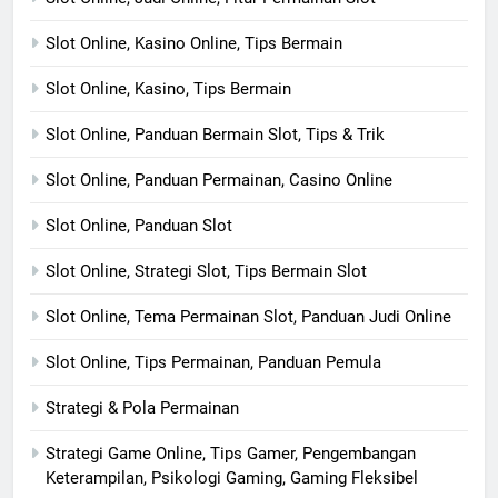
Slot Online, Kasino Online, Tips Bermain
Slot Online, Kasino, Tips Bermain
Slot Online, Panduan Bermain Slot, Tips & Trik
Slot Online, Panduan Permainan, Casino Online
Slot Online, Panduan Slot
Slot Online, Strategi Slot, Tips Bermain Slot
Slot Online, Tema Permainan Slot, Panduan Judi Online
Slot Online, Tips Permainan, Panduan Pemula
Strategi & Pola Permainan
Strategi Game Online, Tips Gamer, Pengembangan
Keterampilan, Psikologi Gaming, Gaming Fleksibel