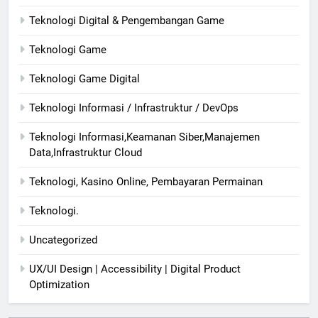
Teknologi Digital & Pengembangan Game
Teknologi Game
Teknologi Game Digital
Teknologi Informasi / Infrastruktur / DevOps
Teknologi Informasi,Keamanan Siber,Manajemen
Data,Infrastruktur Cloud
Teknologi, Kasino Online, Pembayaran Permainan
Teknologi.
Uncategorized
UX/UI Design | Accessibility | Digital Product
Optimization