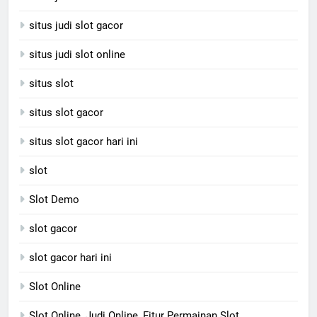
situs judi slot gacor
situs judi slot online
situs slot
situs slot gacor
situs slot gacor hari ini
slot
Slot Demo
slot gacor
slot gacor hari ini
Slot Online
Slot Online, Judi Online, Fitur Permainan Slot