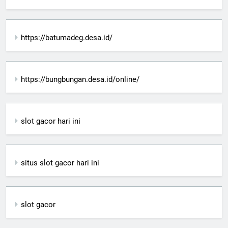
https://batumadeg.desa.id/
https://bungbungan.desa.id/online/
slot gacor hari ini
situs slot gacor hari ini
slot gacor