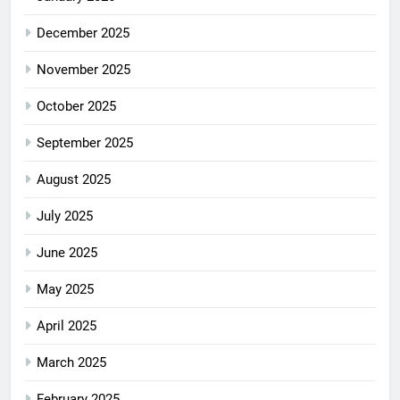
December 2025
November 2025
October 2025
September 2025
August 2025
July 2025
June 2025
May 2025
April 2025
March 2025
February 2025