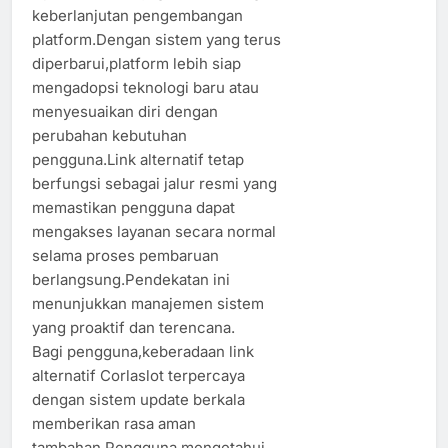
keberlanjutan pengembangan
platform.Dengan sistem yang terus
diperbarui,platform lebih siap
mengadopsi teknologi baru atau
menyesuaikan diri dengan
perubahan kebutuhan
pengguna.Link alternatif tetap
berfungsi sebagai jalur resmi yang
memastikan pengguna dapat
mengakses layanan secara normal
selama proses pembaruan
berlangsung.Pendekatan ini
menunjukkan manajemen sistem
yang proaktif dan terencana.
Bagi pengguna,keberadaan link
alternatif Corlaslot terpercaya
dengan sistem update berkala
memberikan rasa aman
tambahan.Pengguna mengetahui