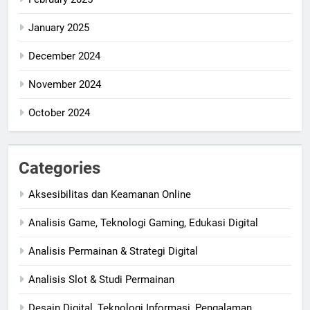
January 2025
December 2024
November 2024
October 2024
Categories
Aksesibilitas dan Keamanan Online
Analisis Game, Teknologi Gaming, Edukasi Digital
Analisis Permainan & Strategi Digital
Analisis Slot & Studi Permainan
Desain Digital, Teknologi Informasi, Pengalaman