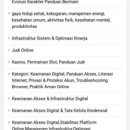
Evolusi Karakter Panduan Bermain
gaya hidup sehat, kebugaran, manajemen energi,
kesehatan umum, aktivitas fisik, kesehatan mental,
produktivitas
Infrastruktur Sistem & Optimasi Kinerja
Judi Online
Kasino, Permainan Slot, Panduan Judi
Kategori: Keamanan Digital, Panduan Akses, Literasi
Internet, Privasi & Proteksi Akun, Troubleshooting
Browser, Praktik Aman Online
Keamanan Akses & Infrastruktur Digital
Keamanan Akses Digital & Tata Kelola Kredensial
Keamanan Akses Digital,Stabilitas Platform
Online,Manajemen Infrastruktur,Optimasi