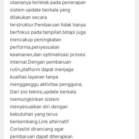
utamanya terletak pada penerapan
sistem update berkala yang
dilakukan secara
terstruktur.Pembaruan tidak hanya
berfokus pada tampilan,tetapi juga
mencakup peningkatan
performa,penyesuaian
keamanan,dan optimalisasi proses
internal.Dengan pembaruan
rutin,platform dapat menjaga
kualitas layanan tanpa
mengganggu aktivitas pengguna.
Dari sisi teknis,update berkala
memungkinkan sistem
menyesuaikan diri dengan
kebutuhan yang terus
berkembang.Link alternatif
Corlaslot dirancang agar
pembaruan dapat diterapkan