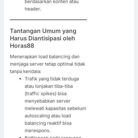
berdasarkan konten atau
header.
Tantangan Umum yang
Harus Diantisipasi oleh
Horas88
Menerapkan load balancing dan
menjaga server tetap optimal tidak
tanpa kendala:
Trafik yang tidak terduga
atau lonjakan tiba-tiba
(traffic spikes) bisa
menyebabkan server
melewati kapasitas sebelum
autoscaling atau load
balancing reaktif bisa
merespons.
Bottleneck pada resource