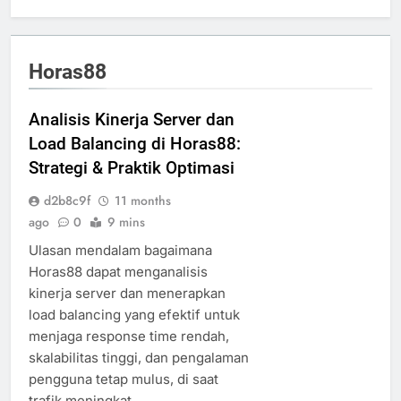
Horas88
Analisis Kinerja Server dan
Load Balancing di Horas88:
Strategi & Praktik Optimasi
d2b8c9f
11 months
ago
0
9 mins
Ulasan mendalam bagaimana
Horas88 dapat menganalisis
kinerja server dan menerapkan
load balancing yang efektif untuk
menjaga response time rendah,
skalabilitas tinggi, dan pengalaman
pengguna tetap mulus, di saat
trafik meningkat.