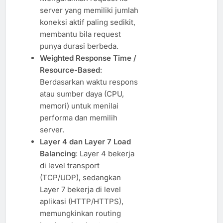
server yang memiliki jumlah
koneksi aktif paling sedikit,
membantu bila request
punya durasi berbeda.
Weighted Response Time /
Resource-Based
:
Berdasarkan waktu respons
atau sumber daya (CPU,
memori) untuk menilai
performa dan memilih
server.
Layer 4 dan Layer 7 Load
Balancing
: Layer 4 bekerja
di level transport
(TCP/UDP), sedangkan
Layer 7 bekerja di level
aplikasi (HTTP/HTTPS),
memungkinkan routing