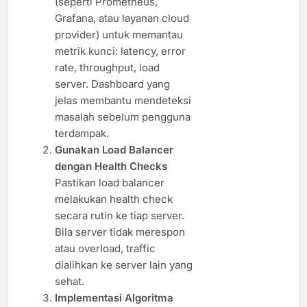
(seperti Prometheus,
Grafana, atau layanan cloud
provider) untuk memantau
metrik kunci: latency, error
rate, throughput, load
server. Dashboard yang
jelas membantu mendeteksi
masalah sebelum pengguna
terdampak.
Gunakan Load Balancer
dengan Health Checks
Pastikan load balancer
melakukan health check
secara rutin ke tiap server.
Bila server tidak merespon
atau overload, traffic
dialihkan ke server lain yang
sehat.
Implementasi Algoritma