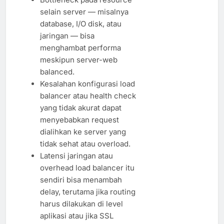
selain server — misalnya
database, I/O disk, atau
jaringan — bisa
menghambat performa
meskipun server-web
balanced.
Kesalahan konfigurasi load
balancer atau health check
yang tidak akurat dapat
menyebabkan request
dialihkan ke server yang
tidak sehat atau overload.
Latensi jaringan atau
overhead load balancer itu
sendiri bisa menambah
delay, terutama jika routing
harus dilakukan di level
aplikasi atau jika SSL