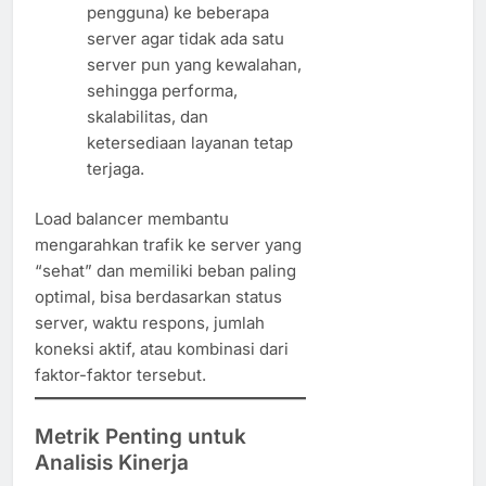
pengguna) ke beberapa
server agar tidak ada satu
server pun yang kewalahan,
sehingga performa,
skalabilitas, dan
ketersediaan layanan tetap
terjaga.
Load balancer membantu
mengarahkan trafik ke server yang
“sehat” dan memiliki beban paling
optimal, bisa berdasarkan status
server, waktu respons, jumlah
koneksi aktif, atau kombinasi dari
faktor-faktor tersebut.
Metrik Penting untuk
Analisis Kinerja