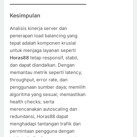
Kesimpulan
Analisis kinerja server dan
penerapan load balancing yang
tepat adalah komponen krusial
untuk menjaga layanan seperti
Horas88
tetap responsif, stabil,
dan dapat diandalkan. Dengan
memantau metrik seperti latency,
throughput, error rate, dan
penggunaan sumber daya; memilih
algoritma yang sesuai; memastikan
health checks; serta
merencanakan autoscaling dan
redundansi, Horas88 dapat
menghadapi tantangan trafik dan
permintaan pengguna dengan