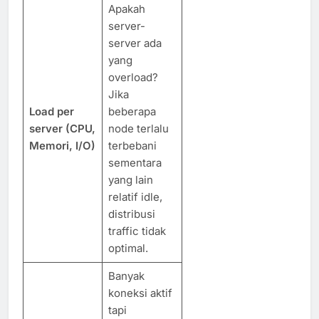
Apakah
server-
server ada
yang
overload?
Jika
Load per
beberapa
server (CPU,
node terlalu
Memori, I/O)
terbebani
sementara
yang lain
relatif idle,
distribusi
traffic tidak
optimal.
Banyak
koneksi aktif
tapi