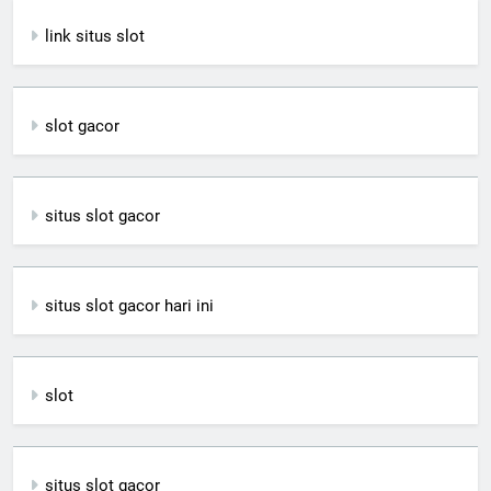
link situs slot
slot gacor
situs slot gacor
situs slot gacor hari ini
slot
situs slot gacor