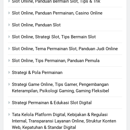
Slot Online, Panduan Bermain Slot, Tips & Trik
Slot Online, Panduan Permainan, Casino Online
Slot Online, Panduan Slot
Slot Online, Strategi Slot, Tips Bermain Slot
Slot Online, Tema Permainan Slot, Panduan Judi Online
Slot Online, Tips Permainan, Panduan Pemula
Strategi & Pola Permainan
Strategi Game Online, Tips Gamer, Pengembangan
Keterampilan, Psikologi Gaming, Gaming Fleksibel
Strategi Permainan & Edukasi Slot Digital
Tata Kelola Platform Digital, Kebijakan & Regulasi
Internal, Transparansi Layanan Online, Struktur Konten
Web, Kepatuhan & Standar Digital