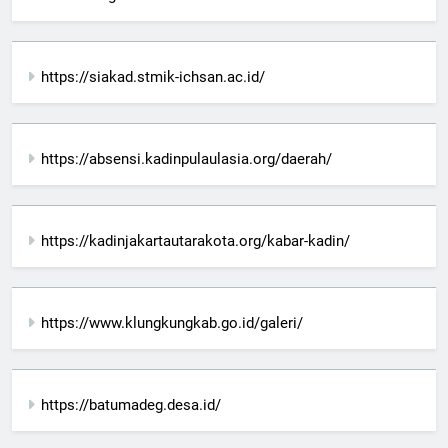
https://siakad.stmik-ichsan.ac.id/
https://absensi.kadinpulaulasia.org/daerah/
https://kadinjakartautarakota.org/kabar-kadin/
https://www.klungkungkab.go.id/galeri/
https://batumadeg.desa.id/