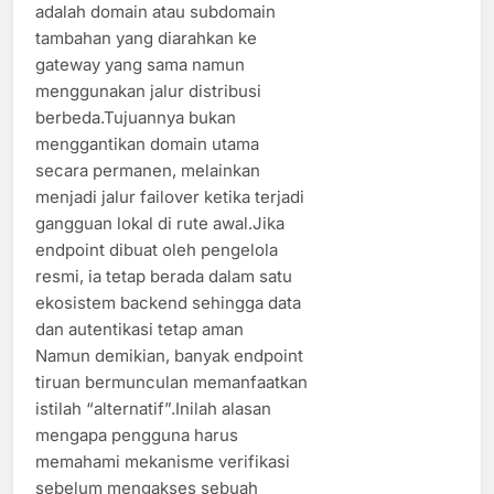
adalah domain atau subdomain
tambahan yang diarahkan ke
gateway yang sama namun
menggunakan jalur distribusi
berbeda.Tujuannya bukan
menggantikan domain utama
secara permanen, melainkan
menjadi jalur failover ketika terjadi
gangguan lokal di rute awal.Jika
endpoint dibuat oleh pengelola
resmi, ia tetap berada dalam satu
ekosistem backend sehingga data
dan autentikasi tetap aman
Namun demikian, banyak endpoint
tiruan bermunculan memanfaatkan
istilah “alternatif”.Inilah alasan
mengapa pengguna harus
memahami mekanisme verifikasi
sebelum mengakses sebuah