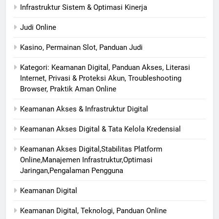
Infrastruktur Sistem & Optimasi Kinerja
Judi Online
Kasino, Permainan Slot, Panduan Judi
Kategori: Keamanan Digital, Panduan Akses, Literasi
Internet, Privasi & Proteksi Akun, Troubleshooting
Browser, Praktik Aman Online
Keamanan Akses & Infrastruktur Digital
Keamanan Akses Digital & Tata Kelola Kredensial
Keamanan Akses Digital,Stabilitas Platform
Online,Manajemen Infrastruktur,Optimasi
Jaringan,Pengalaman Pengguna
Keamanan Digital
Keamanan Digital, Teknologi, Panduan Online