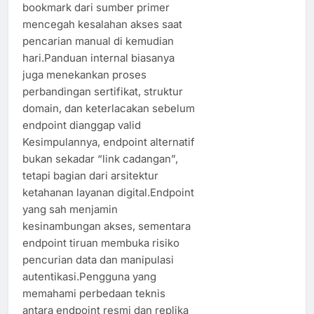
bookmark dari sumber primer
mencegah kesalahan akses saat
pencarian manual di kemudian
hari.Panduan internal biasanya
juga menekankan proses
perbandingan sertifikat, struktur
domain, dan keterlacakan sebelum
endpoint dianggap valid
Kesimpulannya, endpoint alternatif
bukan sekadar “link cadangan”,
tetapi bagian dari arsitektur
ketahanan layanan digital.Endpoint
yang sah menjamin
kesinambungan akses, sementara
endpoint tiruan membuka risiko
pencurian data dan manipulasi
autentikasi.Pengguna yang
memahami perbedaan teknis
antara endpoint resmi dan replika