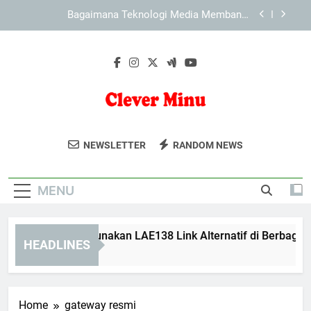
Kolaborasi Global di Era Digital
Skip
Tips Login Tiara4D agar Akses Akun Lebih Cepat
to
dan Stabil
content
Struktur Halaman Informasi dan Ketentuan di
Lebah4D: Fondasi Transparansi dan Kepastian
Digital
Panduan Menggunakan LAE138 Link Alternatif di
Berbagai Perangkat dengan Aman
Bagaimana Teknologi Media Membantu
Kolaborasi Global di Era Digital
Clever Minu
Gunakan Clever Minu, Aplikasi Yang
Tips Login Tiara4D agar Akses Akun Lebih Cepat
NEWSLETTER
RANDOM NEWS
dan Stabil
Memudahkan Manajemen Harian Anda
Dengan Fitur-Fitur Pintar Dan Mudah
Struktur Halaman Informasi dan Ketentuan di
Lebah4D: Fondasi Transparansi dan Kepastian
MENU
Digunakan.
Digital
Panduan Menggunakan LAE138 Link Alternatif di Berbagai P
HEADLINES
3 Months Ago
Home
gateway resmi