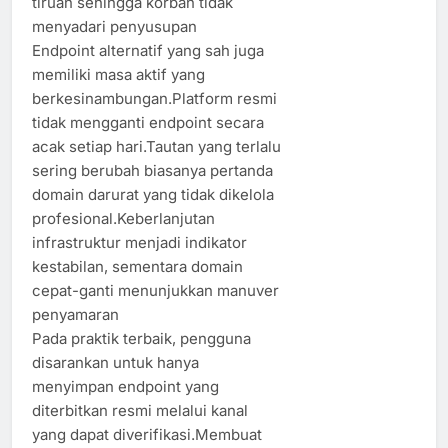
tiruan sehingga korban tidak
menyadari penyusupan
Endpoint alternatif yang sah juga
memiliki masa aktif yang
berkesinambungan.Platform resmi
tidak mengganti endpoint secara
acak setiap hari.Tautan yang terlalu
sering berubah biasanya pertanda
domain darurat yang tidak dikelola
profesional.Keberlanjutan
infrastruktur menjadi indikator
kestabilan, sementara domain
cepat-ganti menunjukkan manuver
penyamaran
Pada praktik terbaik, pengguna
disarankan untuk hanya
menyimpan endpoint yang
diterbitkan resmi melalui kanal
yang dapat diverifikasi.Membuat