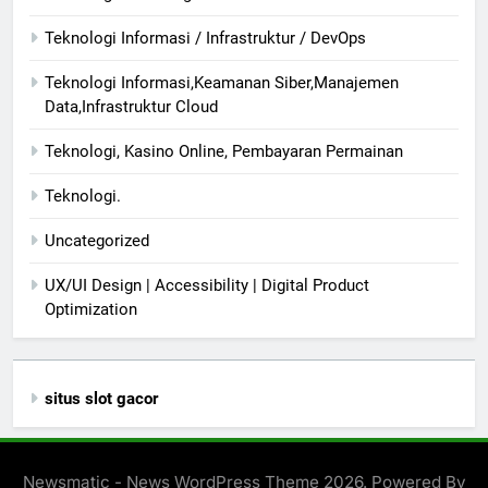
Teknologi Informasi / Infrastruktur / DevOps
Teknologi Informasi,Keamanan Siber,Manajemen
Data,Infrastruktur Cloud
Teknologi, Kasino Online, Pembayaran Permainan
Teknologi.
Uncategorized
UX/UI Design | Accessibility | Digital Product
Optimization
situs slot gacor
Newsmatic - News WordPress Theme 2026. Powered By