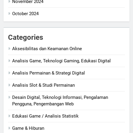
November 2024
October 2024
Categories
Aksesibilitas dan Keamanan Online
Analisis Game, Teknologi Gaming, Edukasi Digital
Analisis Permainan & Strategi Digital
Analisis Slot & Studi Permainan
Desain Digital, Teknologi Informasi, Pengalaman
Pengguna, Pengembangan Web
Edukasi Game / Analisis Statistik
Game & Hiburan