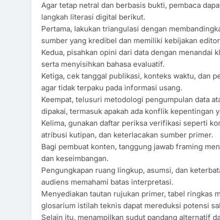
Agar tetap netral dan berbasis bukti, pembaca dap
langkah literasi digital berikut.
Pertama, lakukan triangulasi dengan membandingka
sumber yang kredibel dan memiliki kebijakan editori
Kedua, pisahkan opini dari data dengan menandai kl
serta menyisihkan bahasa evaluatif.
Ketiga, cek tanggal publikasi, konteks waktu, dan 
agar tidak terpaku pada informasi usang.
Keempat, telusuri metodologi pengumpulan data at
dipakai, termasuk apakah ada konflik kepentingan 
Kelima, gunakan daftar periksa verifikasi seperti ko
atribusi kutipan, dan keterlacakan sumber primer.
Bagi pembuat konten, tanggung jawab framing men
dan keseimbangan.
Pengungkapan ruang lingkup, asumsi, dan keterba
audiens memahami batas interpretasi.
Menyediakan tautan rujukan primer, tabel ringkas 
glosarium istilah teknis dapat mereduksi potensi sal
Selain itu, menampilkan sudut pandang alternatif 