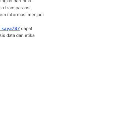
gkai dari bukti.
n transparansi,
em informasi menjadi
if kaya787
dapat
is data dan etika