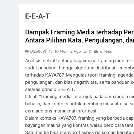
E-E-A-T
Dampak Framing Media terhadap Per
Antara Pilihan Kata, Pengulangan, da
D2b8c9f
10 Months Ago
0
6 Mins
Analisis netral tentang bagaimana framing media—mu
sudut pandang, hingga algoritma distribusi—membe
terhadap KAYA787. Mengulas teori framing, agenda-
pengulangan, dan bias negativitas, serta panduan 
selaras prinsip E-E-A-T.
Istilah “framing media” merujuk pada cara media m
bahasa, dan konteks untuk membingkai suatu isu 
cara audiens memaknai informasi.
Dalam konteks KAYA787, framing yang berbeda dap
bayangan makna yang kontras walau berbicara tent
Satu media bisa menyorot aspek risiko dan kepatu