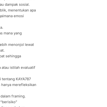
au dampak sosial.
blik, menentukan apa
agaimana emosi
a.
tas mana yang
lebih menonjol lewat
at.
bat sehingga
atau istilah evaluatif
si tentang KAYA787
a hanya merefleksikan
 dalam framing.
 “berisiko”