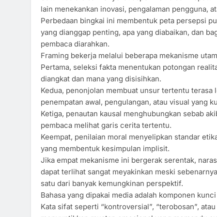
lain menekankan inovasi, pengalaman pengguna, at
Perbedaan bingkai ini membentuk peta persepsi pu
yang dianggap penting, apa yang diabaikan, dan b
pembaca diarahkan.
Framing bekerja melalui beberapa mekanisme utam
Pertama, seleksi fakta menentukan potongan reali
diangkat dan mana yang disisihkan.
Kedua, penonjolan membuat unsur tertentu terasa 
penempatan awal, pengulangan, atau visual yang ku
Ketiga, penautan kausal menghubungkan sebab aki
pembaca melihat garis cerita tertentu.
Keempat, penilaian moral menyelipkan standar etika 
yang membentuk kesimpulan implisit.
Jika empat mekanisme ini bergerak serentak, nara
dapat terlihat sangat meyakinkan meski sebenarny
satu dari banyak kemungkinan perspektif.
Bahasa yang dipakai media adalah komponen kunci
Kata sifat seperti “kontroversial”, “terobosan”, atau