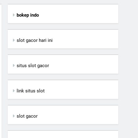
bokep indo
slot gacor hari ini
situs slot gacor
link situs slot
slot gacor