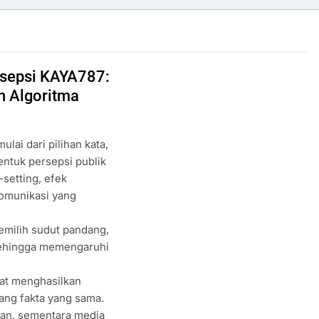
sepsi KAYA787:
n Algoritma
lai dari pilihan kata,
ntuk persepsi publik
setting, efek
komunikasi yang
emilih sudut pandang,
sehingga memengaruhi
at menghasilkan
ang fakta yang sama.
han, sementara media