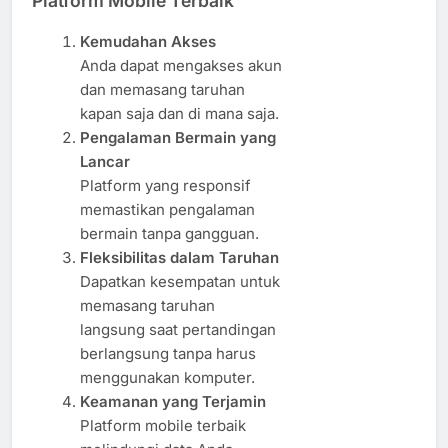
Platform Mobile Terbaik
Kemudahan Akses
Anda dapat mengakses akun
dan memasang taruhan
kapan saja dan di mana saja.
Pengalaman Bermain yang
Lancar
Platform yang responsif
memastikan pengalaman
bermain tanpa gangguan.
Fleksibilitas dalam Taruhan
Dapatkan kesempatan untuk
memasang taruhan
langsung saat pertandingan
berlangsung tanpa harus
menggunakan komputer.
Keamanan yang Terjamin
Platform mobile terbaik