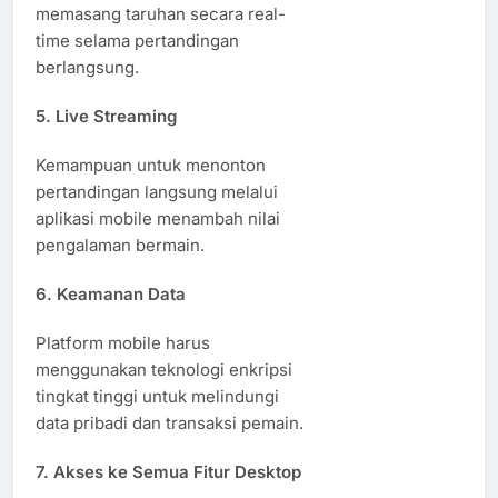
memasang taruhan secara real-
time selama pertandingan
berlangsung.
5. Live Streaming
Kemampuan untuk menonton
pertandingan langsung melalui
aplikasi mobile menambah nilai
pengalaman bermain.
6. Keamanan Data
Platform mobile harus
menggunakan teknologi enkripsi
tingkat tinggi untuk melindungi
data pribadi dan transaksi pemain.
7. Akses ke Semua Fitur Desktop