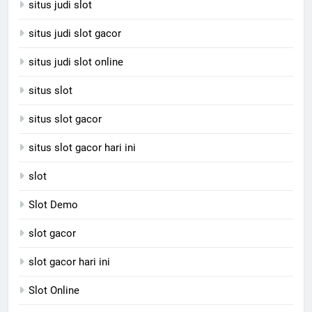
situs judi slot
situs judi slot gacor
situs judi slot online
situs slot
situs slot gacor
situs slot gacor hari ini
slot
Slot Demo
slot gacor
slot gacor hari ini
Slot Online