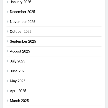
January 2026
December 2025
November 2025
October 2025
September 2025
August 2025
July 2025
June 2025
May 2025
April 2025
March 2025