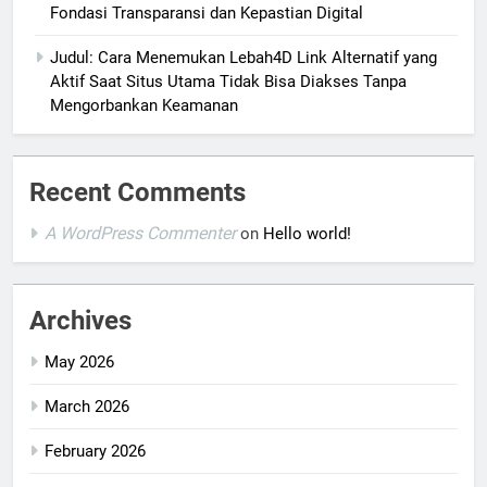
Fondasi Transparansi dan Kepastian Digital
Judul: Cara Menemukan Lebah4D Link Alternatif yang
Aktif Saat Situs Utama Tidak Bisa Diakses Tanpa
Mengorbankan Keamanan
Recent Comments
A WordPress Commenter
on
Hello world!
Archives
May 2026
March 2026
February 2026