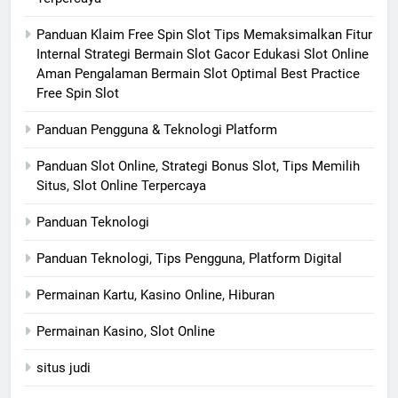
Panduan Klaim Free Spin Slot Tips Memaksimalkan Fitur
Internal Strategi Bermain Slot Gacor Edukasi Slot Online
Aman Pengalaman Bermain Slot Optimal Best Practice
Free Spin Slot
Panduan Pengguna & Teknologi Platform
Panduan Slot Online, Strategi Bonus Slot, Tips Memilih
Situs, Slot Online Terpercaya
Panduan Teknologi
Panduan Teknologi, Tips Pengguna, Platform Digital
Permainan Kartu, Kasino Online, Hiburan
Permainan Kasino, Slot Online
situs judi