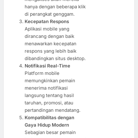
hanya dengan beberapa klik
di perangkat genggam.
Kecepatan Respons
Aplikasi mobile yang
dirancang dengan baik
menawarkan kecepatan
respons yang lebih baik
dibandingkan situs desktop.
Notifikasi Real-Time
Platform mobile
memungkinkan pemain
menerima notifikasi
langsung tentang hasil
taruhan, promosi, atau
pertandingan mendatang.
Kompatibilitas dengan
Gaya Hidup Modern
Sebagian besar pemain