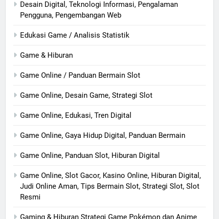
Desain Digital, Teknologi Informasi, Pengalaman
Pengguna, Pengembangan Web
Edukasi Game / Analisis Statistik
Game & Hiburan
Game Online / Panduan Bermain Slot
Game Online, Desain Game, Strategi Slot
Game Online, Edukasi, Tren Digital
Game Online, Gaya Hidup Digital, Panduan Bermain
Game Online, Panduan Slot, Hiburan Digital
Game Online, Slot Gacor, Kasino Online, Hiburan Digital,
Judi Online Aman, Tips Bermain Slot, Strategi Slot, Slot
Resmi
Gaming & Hiburan Strategi Game Pokémon dan Anime