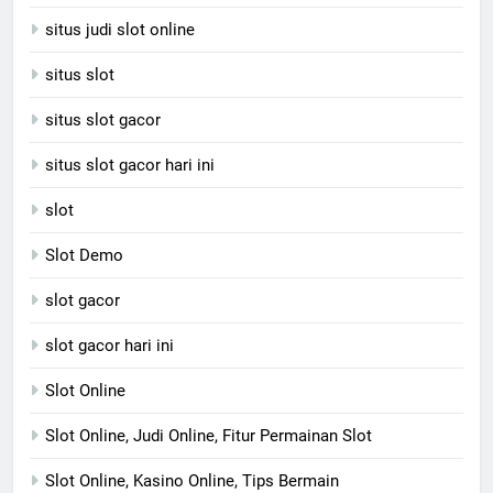
situs judi slot online
situs slot
situs slot gacor
situs slot gacor hari ini
slot
Slot Demo
slot gacor
slot gacor hari ini
Slot Online
Slot Online, Judi Online, Fitur Permainan Slot
Slot Online, Kasino Online, Tips Bermain