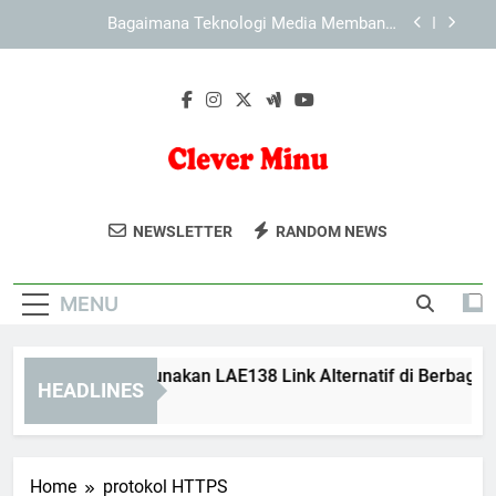
Kolaborasi Global di Era Digital
Skip
Tips Login Tiara4D agar Akses Akun Lebih Cepat
to
dan Stabil
content
Struktur Halaman Informasi dan Ketentuan di
Lebah4D: Fondasi Transparansi dan Kepastian
Digital
Panduan Menggunakan LAE138 Link Alternatif di
Berbagai Perangkat dengan Aman
Bagaimana Teknologi Media Membantu
Kolaborasi Global di Era Digital
Clever Minu
Gunakan Clever Minu, Aplikasi Yang
Tips Login Tiara4D agar Akses Akun Lebih Cepat
NEWSLETTER
RANDOM NEWS
dan Stabil
Memudahkan Manajemen Harian Anda
Dengan Fitur-Fitur Pintar Dan Mudah
Struktur Halaman Informasi dan Ketentuan di
Lebah4D: Fondasi Transparansi dan Kepastian
MENU
Digunakan.
Digital
Panduan Menggunakan LAE138 Link Alternatif di Berbagai P
HEADLINES
3 Months Ago
Home
protokol HTTPS