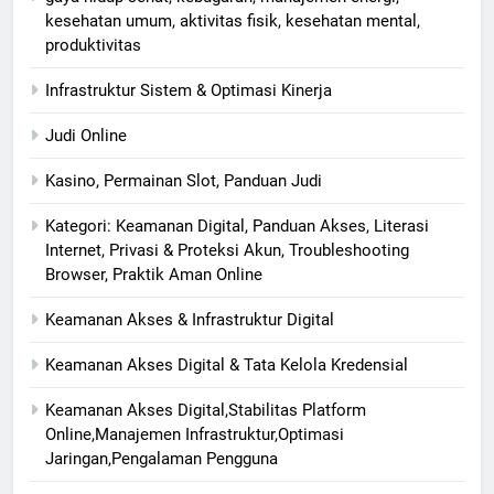
kesehatan umum, aktivitas fisik, kesehatan mental,
produktivitas
Infrastruktur Sistem & Optimasi Kinerja
Judi Online
Kasino, Permainan Slot, Panduan Judi
Kategori: Keamanan Digital, Panduan Akses, Literasi
Internet, Privasi & Proteksi Akun, Troubleshooting
Browser, Praktik Aman Online
Keamanan Akses & Infrastruktur Digital
Keamanan Akses Digital & Tata Kelola Kredensial
Keamanan Akses Digital,Stabilitas Platform
Online,Manajemen Infrastruktur,Optimasi
Jaringan,Pengalaman Pengguna