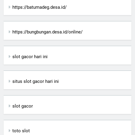
https://batumadeg.desa.id/
https://bungbungan.desa.id/online/
slot gacor hari ini
situs slot gacor hari ini
slot gacor
toto slot