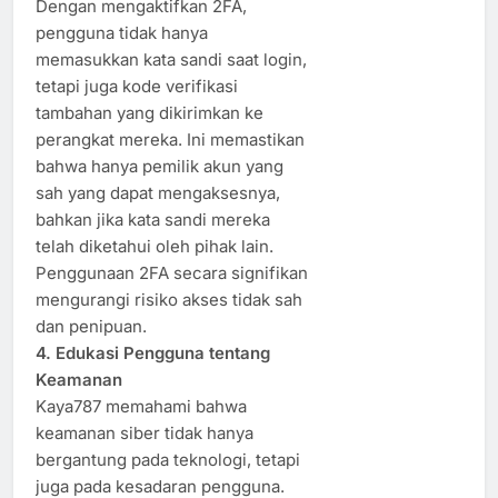
Dengan mengaktifkan 2FA,
pengguna tidak hanya
memasukkan kata sandi saat login,
tetapi juga kode verifikasi
tambahan yang dikirimkan ke
perangkat mereka. Ini memastikan
bahwa hanya pemilik akun yang
sah yang dapat mengaksesnya,
bahkan jika kata sandi mereka
telah diketahui oleh pihak lain.
Penggunaan 2FA secara signifikan
mengurangi risiko akses tidak sah
dan penipuan.
4. Edukasi Pengguna tentang
Keamanan
Kaya787 memahami bahwa
keamanan siber tidak hanya
bergantung pada teknologi, tetapi
juga pada kesadaran pengguna.