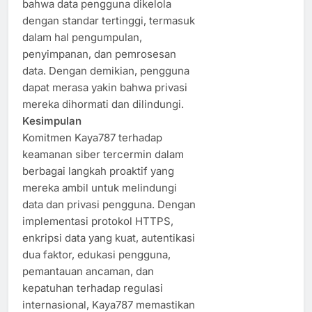
bahwa data pengguna dikelola
dengan standar tertinggi, termasuk
dalam hal pengumpulan,
penyimpanan, dan pemrosesan
data. Dengan demikian, pengguna
dapat merasa yakin bahwa privasi
mereka dihormati dan dilindungi.
Kesimpulan
Komitmen Kaya787 terhadap
keamanan siber tercermin dalam
berbagai langkah proaktif yang
mereka ambil untuk melindungi
data dan privasi pengguna. Dengan
implementasi protokol HTTPS,
enkripsi data yang kuat, autentikasi
dua faktor, edukasi pengguna,
pemantauan ancaman, dan
kepatuhan terhadap regulasi
internasional, Kaya787 memastikan