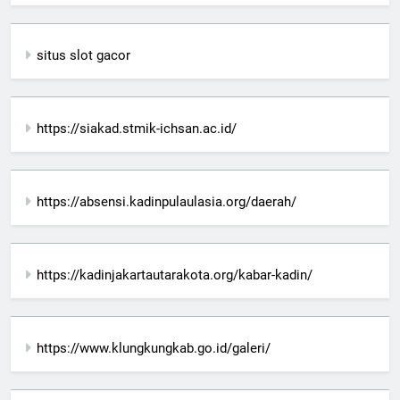
situs slot gacor
https://siakad.stmik-ichsan.ac.id/
https://absensi.kadinpulaulasia.org/daerah/
https://kadinjakartautarakota.org/kabar-kadin/
https://www.klungkungkab.go.id/galeri/