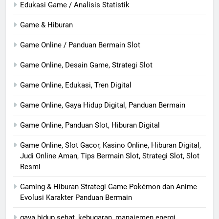
Edukasi Game / Analisis Statistik
Game & Hiburan
Game Online / Panduan Bermain Slot
Game Online, Desain Game, Strategi Slot
Game Online, Edukasi, Tren Digital
Game Online, Gaya Hidup Digital, Panduan Bermain
Game Online, Panduan Slot, Hiburan Digital
Game Online, Slot Gacor, Kasino Online, Hiburan Digital,
Judi Online Aman, Tips Bermain Slot, Strategi Slot, Slot
Resmi
Gaming & Hiburan Strategi Game Pokémon dan Anime
Evolusi Karakter Panduan Bermain
gaya hidup sehat, kebugaran, manajemen energi,