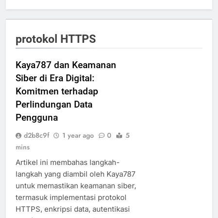
protokol HTTPS
Kaya787 dan Keamanan
Siber di Era Digital:
Komitmen terhadap
Perlindungan Data
Pengguna
d2b8c9f
1 year ago
0
5
mins
Artikel ini membahas langkah-
langkah yang diambil oleh Kaya787
untuk memastikan keamanan siber,
termasuk implementasi protokol
HTTPS, enkripsi data, autentikasi