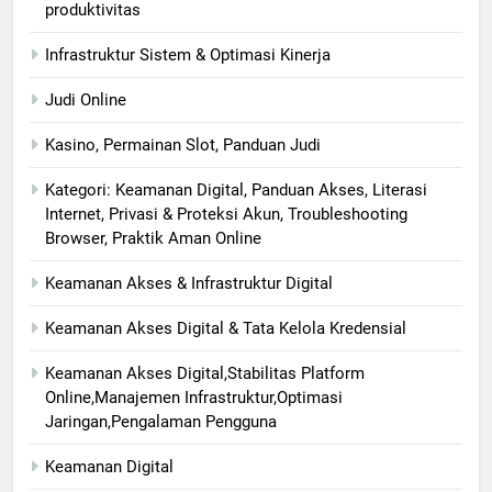
produktivitas
Infrastruktur Sistem & Optimasi Kinerja
Judi Online
Kasino, Permainan Slot, Panduan Judi
Kategori: Keamanan Digital, Panduan Akses, Literasi
Internet, Privasi & Proteksi Akun, Troubleshooting
Browser, Praktik Aman Online
Keamanan Akses & Infrastruktur Digital
Keamanan Akses Digital & Tata Kelola Kredensial
Keamanan Akses Digital,Stabilitas Platform
Online,Manajemen Infrastruktur,Optimasi
Jaringan,Pengalaman Pengguna
Keamanan Digital