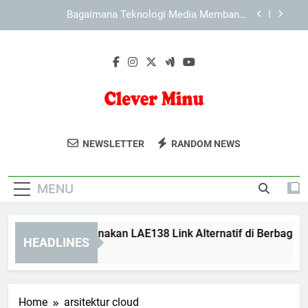
Kolaborasi Global di Era Digital
Skip
Tips Login Tiara4D agar Akses Akun Lebih Cepat
to
dan Stabil
content
Struktur Halaman Informasi dan Ketentuan di
Lebah4D: Fondasi Transparansi dan Kepastian
Digital
Panduan Menggunakan LAE138 Link Alternatif di
Berbagai Perangkat dengan Aman
Bagaimana Teknologi Media Membantu
Kolaborasi Global di Era Digital
Clever Minu
Gunakan Clever Minu, Aplikasi Yang
Tips Login Tiara4D agar Akses Akun Lebih Cepat
NEWSLETTER
RANDOM NEWS
Memudahkan Manajemen Harian Anda
dan Stabil
Dengan Fitur-Fitur Pintar Dan Mudah
Struktur Halaman Informasi dan Ketentuan di
Lebah4D: Fondasi Transparansi dan Kepastian
MENU
Digunakan.
Digital
Panduan Menggunakan LAE138 Link Alternatif di Berbagai P
HEADLINES
3 Months Ago
Home
arsitektur cloud