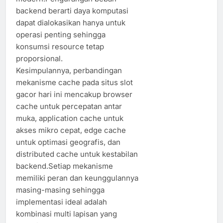
backend berarti daya komputasi
dapat dialokasikan hanya untuk
operasi penting sehingga
konsumsi resource tetap
proporsional.
Kesimpulannya, perbandingan
mekanisme cache pada situs slot
gacor hari ini mencakup browser
cache untuk percepatan antar
muka, application cache untuk
akses mikro cepat, edge cache
untuk optimasi geografis, dan
distributed cache untuk kestabilan
backend.Setiap mekanisme
memiliki peran dan keunggulannya
masing-masing sehingga
implementasi ideal adalah
kombinasi multi lapisan yang