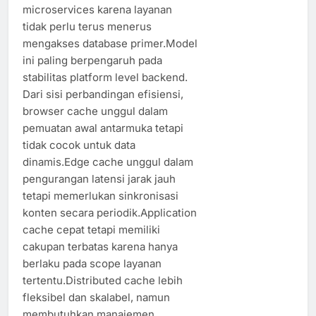
microservices karena layanan
tidak perlu terus menerus
mengakses database primer.Model
ini paling berpengaruh pada
stabilitas platform level backend.
Dari sisi perbandingan efisiensi,
browser cache unggul dalam
pemuatan awal antarmuka tetapi
tidak cocok untuk data
dinamis.Edge cache unggul dalam
pengurangan latensi jarak jauh
tetapi memerlukan sinkronisasi
konten secara periodik.Application
cache cepat tetapi memiliki
cakupan terbatas karena hanya
berlaku pada scope layanan
tertentu.Distributed cache lebih
fleksibel dan skalabel, namun
membutuhkan manajemen