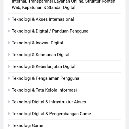
Internal, Transparansi Layanan Online, Struktur Konten
Web, Kepatuhan & Standar Digital
Teknologi & Akses Internasional
Teknologi & Digital / Panduan Pengguna
Teknologi & Inovasi Digital
Teknologi & Keamanan Digital
Teknologi & Keberlanjutan Digital
Teknologi & Pengalaman Pengguna
Teknologi & Tata Kelola Informasi
Teknologi Digital & Infrastruktur Akses
Teknologi Digital & Pengembangan Game
Teknologi Game