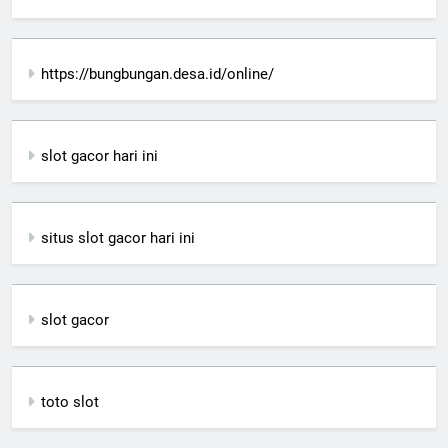
https://bungbungan.desa.id/online/
slot gacor hari ini
situs slot gacor hari ini
slot gacor
toto slot