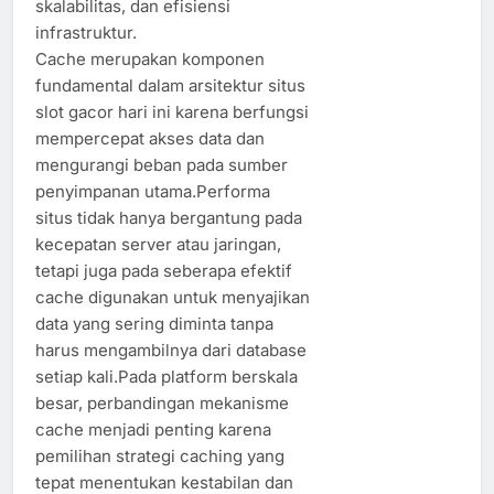
skalabilitas, dan efisiensi
infrastruktur.
Cache merupakan komponen
fundamental dalam arsitektur situs
slot gacor hari ini karena berfungsi
mempercepat akses data dan
mengurangi beban pada sumber
penyimpanan utama.Performa
situs tidak hanya bergantung pada
kecepatan server atau jaringan,
tetapi juga pada seberapa efektif
cache digunakan untuk menyajikan
data yang sering diminta tanpa
harus mengambilnya dari database
setiap kali.Pada platform berskala
besar, perbandingan mekanisme
cache menjadi penting karena
pemilihan strategi caching yang
tepat menentukan kestabilan dan