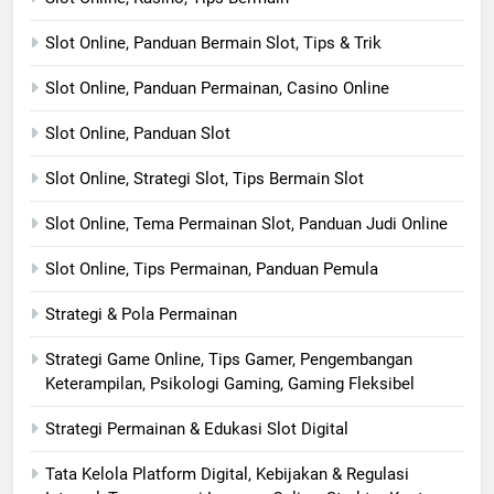
Slot Online, Panduan Bermain Slot, Tips & Trik
Slot Online, Panduan Permainan, Casino Online
Slot Online, Panduan Slot
Slot Online, Strategi Slot, Tips Bermain Slot
Slot Online, Tema Permainan Slot, Panduan Judi Online
Slot Online, Tips Permainan, Panduan Pemula
Strategi & Pola Permainan
Strategi Game Online, Tips Gamer, Pengembangan
Keterampilan, Psikologi Gaming, Gaming Fleksibel
Strategi Permainan & Edukasi Slot Digital
Tata Kelola Platform Digital, Kebijakan & Regulasi