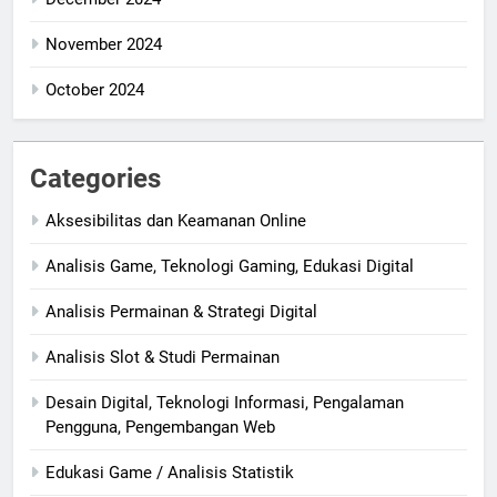
November 2024
October 2024
Categories
Aksesibilitas dan Keamanan Online
Analisis Game, Teknologi Gaming, Edukasi Digital
Analisis Permainan & Strategi Digital
Analisis Slot & Studi Permainan
Desain Digital, Teknologi Informasi, Pengalaman
Pengguna, Pengembangan Web
Edukasi Game / Analisis Statistik