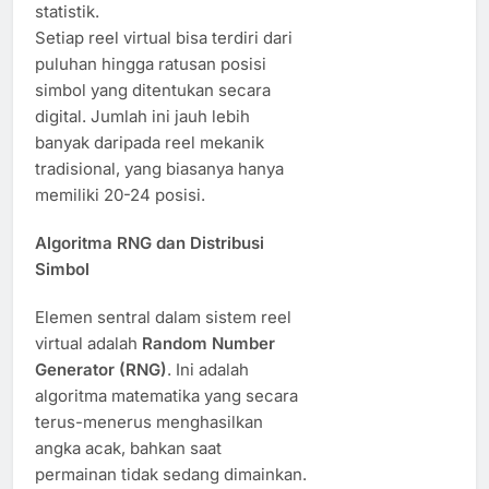
statistik.
Setiap reel virtual bisa terdiri dari
puluhan hingga ratusan posisi
simbol yang ditentukan secara
digital. Jumlah ini jauh lebih
banyak daripada reel mekanik
tradisional, yang biasanya hanya
memiliki 20-24 posisi.
Algoritma RNG dan Distribusi
Simbol
Elemen sentral dalam sistem reel
virtual adalah
Random Number
Generator (RNG)
. Ini adalah
algoritma matematika yang secara
terus-menerus menghasilkan
angka acak, bahkan saat
permainan tidak sedang dimainkan.