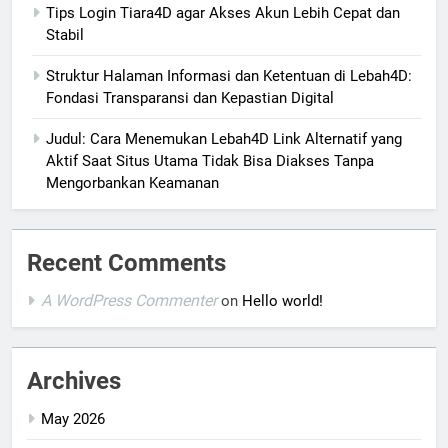
Tips Login Tiara4D agar Akses Akun Lebih Cepat dan
Stabil
Struktur Halaman Informasi dan Ketentuan di Lebah4D:
Fondasi Transparansi dan Kepastian Digital
Judul: Cara Menemukan Lebah4D Link Alternatif yang
Aktif Saat Situs Utama Tidak Bisa Diakses Tanpa
Mengorbankan Keamanan
Recent Comments
A WordPress Commenter
on
Hello world!
Archives
May 2026