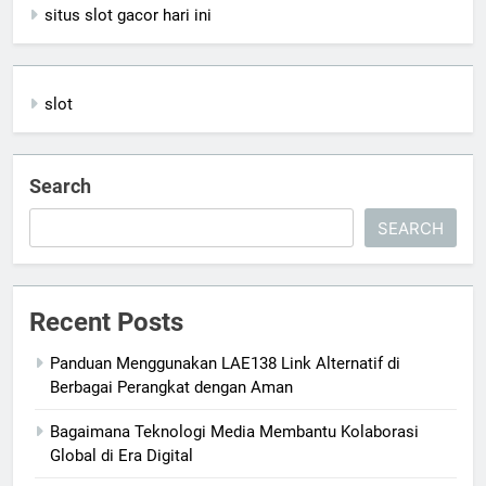
situs slot gacor hari ini
slot
Search
SEARCH
Recent Posts
Panduan Menggunakan LAE138 Link Alternatif di
Berbagai Perangkat dengan Aman
Bagaimana Teknologi Media Membantu Kolaborasi
Global di Era Digital