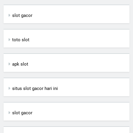
slot gacor
toto slot
apk slot
situs slot gacor hari ini
slot gacor