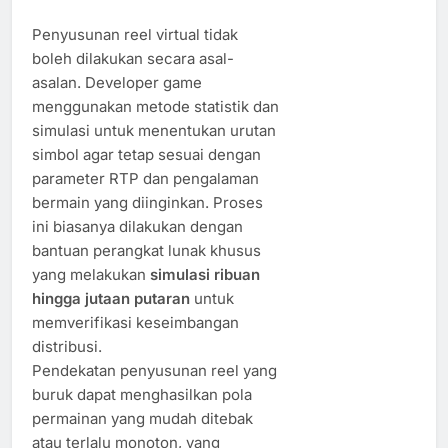
Penyusunan reel virtual tidak
boleh dilakukan secara asal-
asalan. Developer game
menggunakan metode statistik dan
simulasi untuk menentukan urutan
simbol agar tetap sesuai dengan
parameter RTP dan pengalaman
bermain yang diinginkan. Proses
ini biasanya dilakukan dengan
bantuan perangkat lunak khusus
yang melakukan
simulasi ribuan
hingga jutaan putaran
untuk
memverifikasi keseimbangan
distribusi.
Pendekatan penyusunan reel yang
buruk dapat menghasilkan pola
permainan yang mudah ditebak
atau terlalu monoton, yang