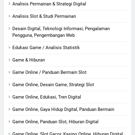
Analisis Permainan & Strategi Digital
Analisis Slot & Studi Permainan
Desain Digital, Teknologi Informasi, Pengalaman
Pengguna, Pengembangan Web
Edukasi Game / Analisis Statistik
Game & Hiburan
Game Online / Panduan Bermain Slot
Game Online, Desain Game, Strategi Slot
Game Online, Edukasi, Tren Digital
Game Online, Gaya Hidup Digital, Panduan Bermain
Game Online, Panduan Slot, Hiburan Digital
Game Online, Slot Gacor, Kasino Online, Hiburan Digital,