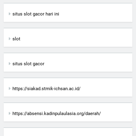
situs slot gacor hari ini
slot
situs slot gacor
https://siakad.stmik-ichsan.ac.id/
https://absensi.kadinpulaulasia.org/daerah/