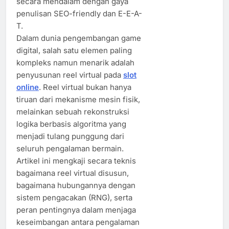
secara mendalam dengan gaya
penulisan SEO-friendly dan E-E-A-
T.
Dalam dunia pengembangan game
digital, salah satu elemen paling
kompleks namun menarik adalah
penyusunan reel virtual pada
slot
online
. Reel virtual bukan hanya
tiruan dari mekanisme mesin fisik,
melainkan sebuah rekonstruksi
logika berbasis algoritma yang
menjadi tulang punggung dari
seluruh pengalaman bermain.
Artikel ini mengkaji secara teknis
bagaimana reel virtual disusun,
bagaimana hubungannya dengan
sistem pengacakan (RNG), serta
peran pentingnya dalam menjaga
keseimbangan antara pengalaman