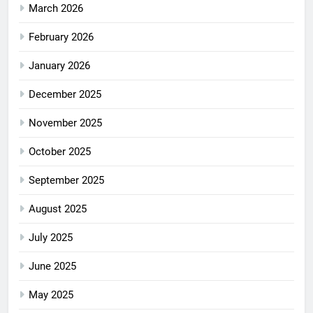
March 2026
February 2026
January 2026
December 2025
November 2025
October 2025
September 2025
August 2025
July 2025
June 2025
May 2025