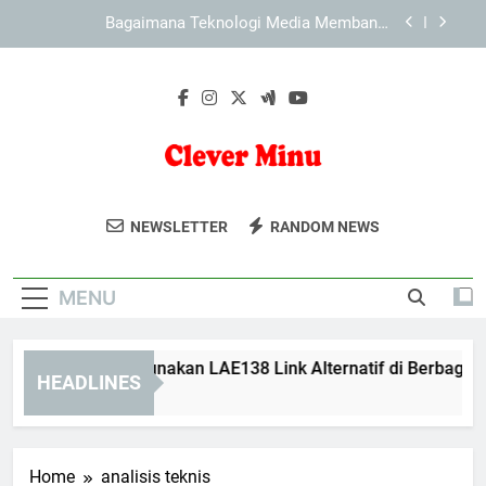
Skip
Tips Login Tiara4D agar Akses Akun Lebih Cepat
to
dan Stabil
content
Struktur Halaman Informasi dan Ketentuan di
Lebah4D: Fondasi Transparansi dan Kepastian
Digital
Panduan Menggunakan LAE138 Link Alternatif di
Berbagai Perangkat dengan Aman
Bagaimana Teknologi Media Membantu
Kolaborasi Global di Era Digital
Clever Minu
Gunakan Clever Minu, Aplikasi Yang
Tips Login Tiara4D agar Akses Akun Lebih Cepat
NEWSLETTER
RANDOM NEWS
dan Stabil
Memudahkan Manajemen Harian Anda
Struktur Halaman Informasi dan Ketentuan di
Dengan Fitur-Fitur Pintar Dan Mudah
Lebah4D: Fondasi Transparansi dan Kepastian
MENU
Digunakan.
Digital
anduan Menggunakan LAE138 Link Alternatif di Berbagai Pe
HEADLINES
 Months Ago
Home
analisis teknis