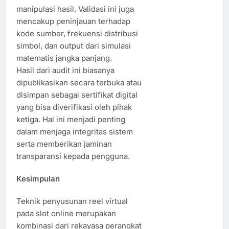
manipulasi hasil. Validasi ini juga
mencakup peninjauan terhadap
kode sumber, frekuensi distribusi
simbol, dan output dari simulasi
matematis jangka panjang.
Hasil dari audit ini biasanya
dipublikasikan secara terbuka atau
disimpan sebagai sertifikat digital
yang bisa diverifikasi oleh pihak
ketiga. Hal ini menjadi penting
dalam menjaga integritas sistem
serta memberikan jaminan
transparansi kepada pengguna.
Kesimpulan
Teknik penyusunan reel virtual
pada slot online merupakan
kombinasi dari rekayasa perangkat