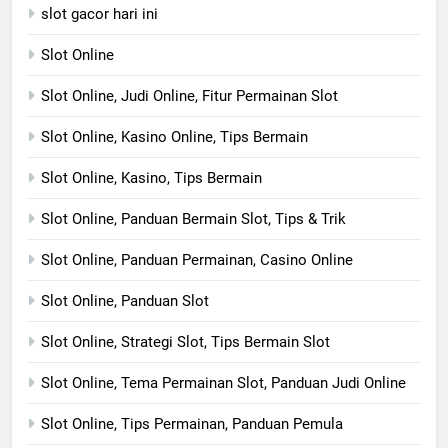
slot gacor hari ini
Slot Online
Slot Online, Judi Online, Fitur Permainan Slot
Slot Online, Kasino Online, Tips Bermain
Slot Online, Kasino, Tips Bermain
Slot Online, Panduan Bermain Slot, Tips & Trik
Slot Online, Panduan Permainan, Casino Online
Slot Online, Panduan Slot
Slot Online, Strategi Slot, Tips Bermain Slot
Slot Online, Tema Permainan Slot, Panduan Judi Online
Slot Online, Tips Permainan, Panduan Pemula