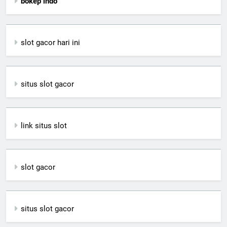
bokep indo
slot gacor hari ini
situs slot gacor
link situs slot
slot gacor
situs slot gacor