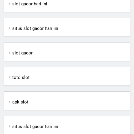
slot gacor hari ini
situs slot gacor hari ini
slot gacor
toto slot
apk slot
situs slot gacor hari ini