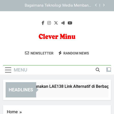
Skip
Tips Login Tiara4D agar Akses Akun Lebih Cepat
to
dan Stabil
content
Struktur Halaman Informasi dan Ketentuan di
Lebah4D: Fondasi Transparansi dan Kepastian
Digital
Panduan Menggunakan LAE138 Link Alternatif di
Berbagai Perangkat dengan Aman
Bagaimana Teknologi Media Membantu
Kolaborasi Global di Era Digital
Clever Minu
Gunakan Clever Minu, Aplikasi Yang
Tips Login Tiara4D agar Akses Akun Lebih Cepat
NEWSLETTER
RANDOM NEWS
dan Stabil
Memudahkan Manajemen Harian Anda
Struktur Halaman Informasi dan Ketentuan di
Dengan Fitur-Fitur Pintar Dan Mudah
Lebah4D: Fondasi Transparansi dan Kepastian
MENU
Digunakan.
Digital
Panduan Menggunakan LAE138 Link Alternatif di Berbagai P
HEADLINES
 Months Ago
Home