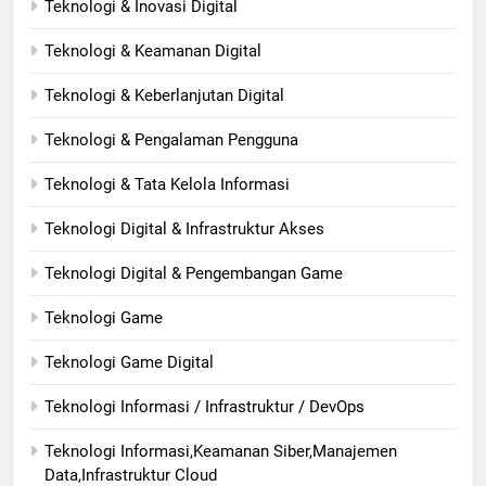
Teknologi & Inovasi Digital
Teknologi & Keamanan Digital
Teknologi & Keberlanjutan Digital
Teknologi & Pengalaman Pengguna
Teknologi & Tata Kelola Informasi
Teknologi Digital & Infrastruktur Akses
Teknologi Digital & Pengembangan Game
Teknologi Game
Teknologi Game Digital
Teknologi Informasi / Infrastruktur / DevOps
Teknologi Informasi,Keamanan Siber,Manajemen
Data,Infrastruktur Cloud