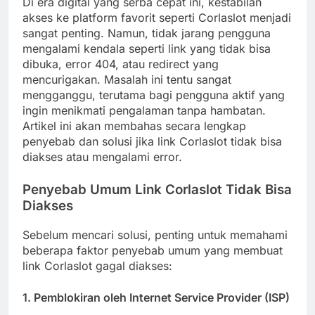
Di era digital yang serba cepat ini, kestabilan
akses ke platform favorit seperti Corlaslot menjadi
sangat penting. Namun, tidak jarang pengguna
mengalami kendala seperti link yang tidak bisa
dibuka, error 404, atau redirect yang
mencurigakan. Masalah ini tentu sangat
mengganggu, terutama bagi pengguna aktif yang
ingin menikmati pengalaman tanpa hambatan.
Artikel ini akan membahas secara lengkap
penyebab dan solusi jika link Corlaslot tidak bisa
diakses atau mengalami error.
Penyebab Umum Link Corlaslot Tidak Bisa
Diakses
Sebelum mencari solusi, penting untuk memahami
beberapa faktor penyebab umum yang membuat
link Corlaslot gagal diakses:
1.
Pemblokiran oleh Internet Service Provider (ISP)