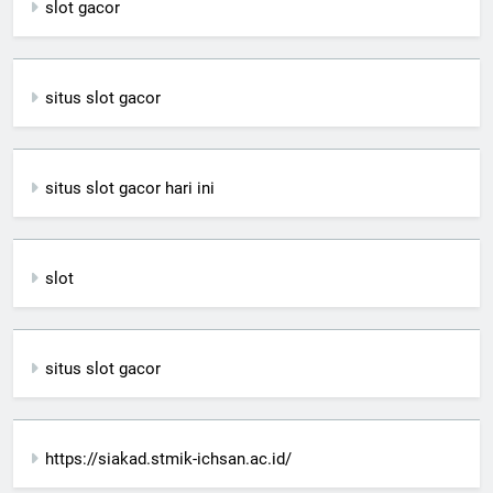
slot gacor
situs slot gacor
situs slot gacor hari ini
slot
situs slot gacor
https://siakad.stmik-ichsan.ac.id/