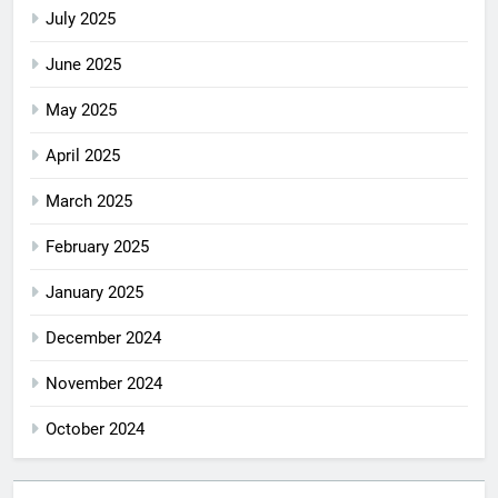
July 2025
June 2025
May 2025
April 2025
March 2025
February 2025
January 2025
December 2024
November 2024
October 2024