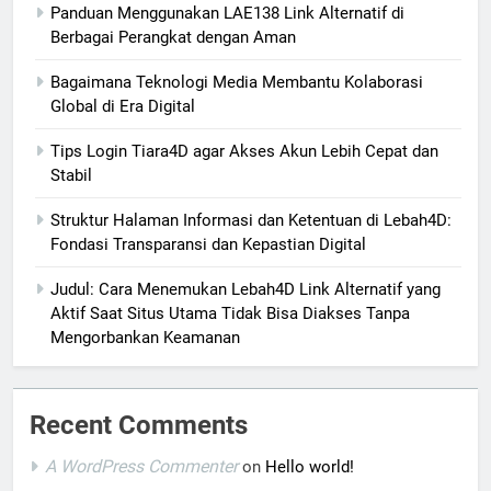
Panduan Menggunakan LAE138 Link Alternatif di
Berbagai Perangkat dengan Aman
Bagaimana Teknologi Media Membantu Kolaborasi
Global di Era Digital
Tips Login Tiara4D agar Akses Akun Lebih Cepat dan
Stabil
Struktur Halaman Informasi dan Ketentuan di Lebah4D:
Fondasi Transparansi dan Kepastian Digital
Judul: Cara Menemukan Lebah4D Link Alternatif yang
Aktif Saat Situs Utama Tidak Bisa Diakses Tanpa
Mengorbankan Keamanan
Recent Comments
A WordPress Commenter
on
Hello world!