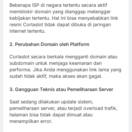
Beberapa ISP di negara tertentu secara aktif
memblokir domain yang dianggap melanggar
kebijakan tertentu. Hal ini bisa menyebabkan link
resmi Corlaslot tidak dapat dibuka di jaringan
internet tertentu.
2.
Perubahan Domain oleh Platform
Corlaslot secara berkala mengganti domain atau
subdomain untuk menjaga keamanan dan
performa. Jika Anda menggunakan link lama yang
sudah tidak aktif, maka akses akan gagal.
3.
Gangguan Teknis atau Pemeliharaan Server
Saat sedang dilakukan update sistem,
pemeliharaan server, atau terjadi overload trafik,
halaman bisa tidak dapat dimuat atau
menampilkan error.