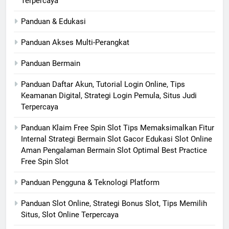
Terpercaya
Panduan & Edukasi
Panduan Akses Multi-Perangkat
Panduan Bermain
Panduan Daftar Akun, Tutorial Login Online, Tips
Keamanan Digital, Strategi Login Pemula, Situs Judi
Terpercaya
Panduan Klaim Free Spin Slot Tips Memaksimalkan Fitur
Internal Strategi Bermain Slot Gacor Edukasi Slot Online
Aman Pengalaman Bermain Slot Optimal Best Practice
Free Spin Slot
Panduan Pengguna & Teknologi Platform
Panduan Slot Online, Strategi Bonus Slot, Tips Memilih
Situs, Slot Online Terpercaya