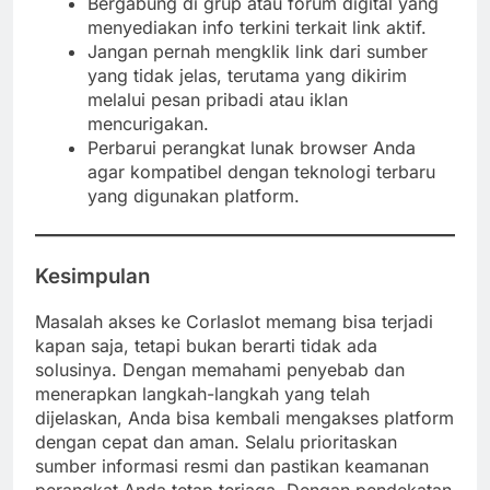
Bergabung di grup atau forum digital yang
menyediakan info terkini terkait link aktif.
Jangan pernah mengklik link dari sumber
yang tidak jelas, terutama yang dikirim
melalui pesan pribadi atau iklan
mencurigakan.
Perbarui perangkat lunak browser Anda
agar kompatibel dengan teknologi terbaru
yang digunakan platform.
Kesimpulan
Masalah akses ke Corlaslot memang bisa terjadi
kapan saja, tetapi bukan berarti tidak ada
solusinya. Dengan memahami penyebab dan
menerapkan langkah-langkah yang telah
dijelaskan, Anda bisa kembali mengakses platform
dengan cepat dan aman. Selalu prioritaskan
sumber informasi resmi dan pastikan keamanan