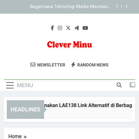
Skip
Tips Login Tiara4D agar Akses Akun Lebih Cepat
to
dan Stabil
content
Struktur Halaman Informasi dan Ketentuan di
Lebah4D: Fondasi Transparansi dan Kepastian
Digital
Panduan Menggunakan LAE138 Link Alternatif di
Berbagai Perangkat dengan Aman
Bagaimana Teknologi Media Membantu
Kolaborasi Global di Era Digital
Clever Minu
Gunakan Clever Minu, Aplikasi Yang
Tips Login Tiara4D agar Akses Akun Lebih Cepat
NEWSLETTER
RANDOM NEWS
dan Stabil
Memudahkan Manajemen Harian Anda
Struktur Halaman Informasi dan Ketentuan di
Dengan Fitur-Fitur Pintar Dan Mudah
Lebah4D: Fondasi Transparansi dan Kepastian
MENU
Digital
Digunakan.
anduan Menggunakan LAE138 Link Alternatif di Berbagai Pe
HEADLINES
 Months Ago
Home