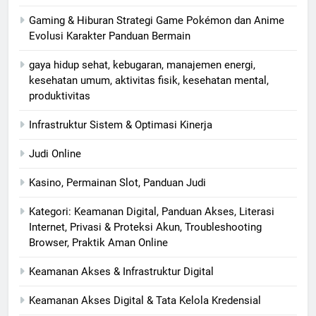
Gaming & Hiburan Strategi Game Pokémon dan Anime
Evolusi Karakter Panduan Bermain
gaya hidup sehat, kebugaran, manajemen energi,
kesehatan umum, aktivitas fisik, kesehatan mental,
produktivitas
Infrastruktur Sistem & Optimasi Kinerja
Judi Online
Kasino, Permainan Slot, Panduan Judi
Kategori: Keamanan Digital, Panduan Akses, Literasi
Internet, Privasi & Proteksi Akun, Troubleshooting
Browser, Praktik Aman Online
Keamanan Akses & Infrastruktur Digital
Keamanan Akses Digital & Tata Kelola Kredensial