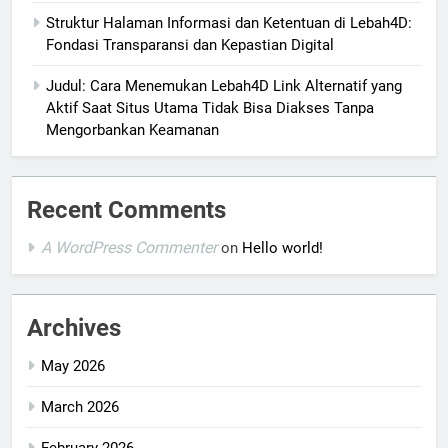
Struktur Halaman Informasi dan Ketentuan di Lebah4D:
Fondasi Transparansi dan Kepastian Digital
Judul: Cara Menemukan Lebah4D Link Alternatif yang
Aktif Saat Situs Utama Tidak Bisa Diakses Tanpa
Mengorbankan Keamanan
Recent Comments
A WordPress Commenter
on
Hello world!
Archives
May 2026
March 2026