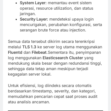
System Layer:
memantau event sistem
operasi, resource utilization, dan status
jaringan.
Security Layer:
mendeteksi upaya login
mencurigakan, perubahan konfigurasi, serta
serangan brute force atau injection.
Semua data tersebut dikirim secara terenkripsi
melalui
TLS 1.3
ke server log utama menggunakan
Fluentd
dan
Filebeat
.Sementara itu, penyimpanan
log menggunakan
Elasticsearch Cluster
yang
mendukung skala besar dengan redundansi tinggi,
sehingga data tetap aman meskipun terjadi
kegagalan server lokal.
Untuk efisiensi, log diindeks secara otomatis
berdasarkan timestamp, severity, dan kategori,
memudahkan pencarian cepat saat proses audit
atau analisis ancaman.