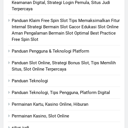
Keamanan Digital, Strategi Login Pemula, Situs Judi
Terpercaya
Panduan Klaim Free Spin Slot Tips Memaksimalkan Fitur
Internal Strategi Bermain Slot Gacor Edukasi Slot Online
Aman Pengalaman Bermain Slot Optimal Best Practice
Free Spin Slot
Panduan Pengguna & Teknologi Platform
Panduan Slot Online, Strategi Bonus Slot, Tips Memilih
Situs, Slot Online Terpercaya
Panduan Teknologi
Panduan Teknologi, Tips Pengguna, Platform Digital
Permainan Kartu, Kasino Online, Hiburan
Permainan Kasino, Slot Online
situs judi