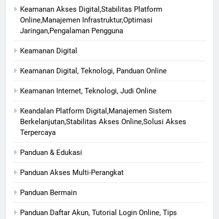
Keamanan Akses Digital,Stabilitas Platform
Online,Manajemen Infrastruktur,Optimasi
Jaringan,Pengalaman Pengguna
Keamanan Digital
Keamanan Digital, Teknologi, Panduan Online
Keamanan Internet, Teknologi, Judi Online
Keandalan Platform Digital,Manajemen Sistem
Berkelanjutan,Stabilitas Akses Online,Solusi Akses
Terpercaya
Panduan & Edukasi
Panduan Akses Multi-Perangkat
Panduan Bermain
Panduan Daftar Akun, Tutorial Login Online, Tips