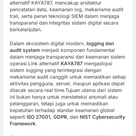
alternatif KAYA787, mencakup arsitektur
pencatatan data, keamanan log, mekanisme audit
trail, serta peran teknologi SIEM dalam menjaga
transparansi dan integritas sistem digital secara
berkelanjutan.
Dalam ekosistem digital modern,
logging dan
audit system
menjadi komponen fundamental
dalam menjaga transparansi dan keamanan sistem
operasi.Link alternatif
KAYA787
mengadopsi
sistem logging yang terintegrasi dengan
mekanisme audit canggih untuk memastikan setiap
aktivitas pengguna, server, maupun aplikasi dapat
dilacak secara real time.Tujuan utama dari sistem
ini bukan hanya untuk mendeteksi anomali atau
pelanggaran, tetapi juga untuk memastikan
kepatuhan terhadap standar keamanan global
seperti
ISO 27001
,
GDPR
, dan
NIST Cybersecurity
Framework
.