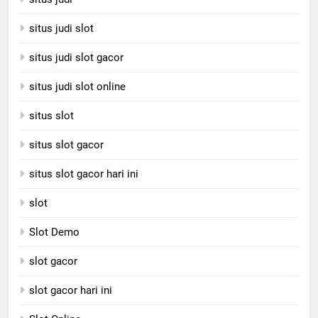
situs judi slot
situs judi slot gacor
situs judi slot online
situs slot
situs slot gacor
situs slot gacor hari ini
slot
Slot Demo
slot gacor
slot gacor hari ini