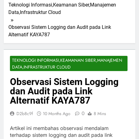
Teknologi Informasi,Keamanan Siber,Manajemen
Data,Infrastruktur Cloud
Observasi Sistem Logging dan Audit pada Link
Alternatif KAYA787
TEKNOLOGI INFORMASI,KEAMANAN SIBER,MANAJEMEN
DATA,INFRASTRUKTUR CLOUD
Observasi Sistem Logging
dan Audit pada Link
Alternatif KAYA787
0
D2b8c9f
10 Months Ago
8 Mins
Artikel ini membahas observasi mendalam
terhadap sistem logging dan audit pada link